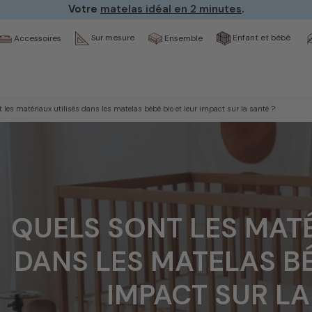
Votre
matelas idéal en 2 minutes
.
Sur mesure
Enfant et bébé
Ensemble
Accessoires
 les matériaux utilisés dans les matelas bébé bio et leur impact sur la santé ?
QUELS SONT LES MATÉ
DANS LES MATELAS BÉ
IMPACT SUR LA