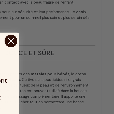
en contact avec la peau fragile de l’enfant.
s pour leur sécurité et leur performance. Le
choix
ement pour un sommeil plus sain et plus serein dès
E DOUCE ET SÛRE
sants phares des
matelas pour bébés
, le coton
ont
 plébiscité. Cultivé sans pesticides ni engrais
 plus respectueux de la peau et de l’environnement.
bébé, le coton est souvent utilisé dans la housse
z
omme garnissage complémentaire. Il apporte une
uceur au toucher tout en permettant une bonne
.