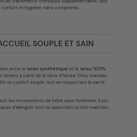
soin de traitements chimiques supplémentaires. Nos
 confort et hygiène, sans compromis.
ACCUEIL SOUPLE ET SAIN
ction entre le
latex synthétique
et le
latex 100%
st obtenu à partir de la sève d’hévéa. Chez matelas
ffrir un confort souple tout en respectant la santé
uit les mouvements de bébé sans l’enfermer. Il est
isques d’allergies tout en apportant un bon maintien,