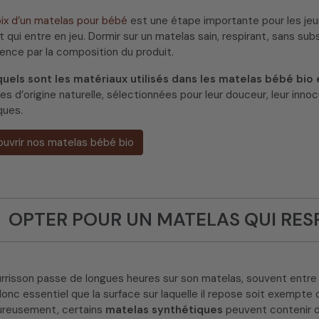
ix d’un matelas pour bébé
est une étape importante pour les jeun
nt qui entre en jeu. Dormir sur un matelas sain, respirant, sans su
ce par la composition du produit.
quels sont les matériaux utilisés dans les matelas bébé bio e
es d’origine naturelle, sélectionnées pour leur douceur, leur innoc
ques.
uvrir nos matelas bébé bio
OPTER POUR UN MATELAS QUI RES
rrisson passe de longues heures sur son matelas, souvent entre 1
 donc essentiel que la surface sur laquelle il repose soit exempte
ureusement, certains
matelas synthétiques
peuvent contenir d