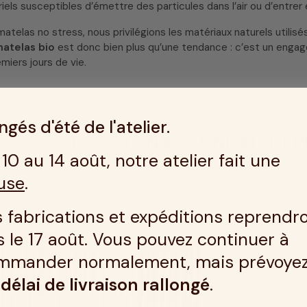
riels susceptibles d’émettre des particules dans l’air ou d’entrer 
atelas no stress, nous privilégions les matériaux naturels utilisé
matelas bio
est donc bien plus qu’une tendance : c’est un engag
emiers jours de vie.
gés d'été de l'atelier.
LE COTON BIO, UNE MATIÈR
10 au 14 août, notre atelier fait une
use
.
Parmi les compo
 fabrications et expéditions reprendr
bio est largement
chimiques, il est
 le 17 août. Vous pouvez continuer à
Dans un matelas 
mmander normalement, mais prévoye
du matelas ou c
sensation de do
n
délai de livraison rallongé
.
circulation de l’air