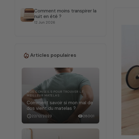
Comment moins transpirer la
nuit en été ?
12 Jun 2026
Articles populaires
NOS CONSEILS POUR TROUVER LE
MEILLEUR MATELAS
Comment savoir si mon mal de
dos vient du matelas ?
schedule
22/12/2023
visibility
28001