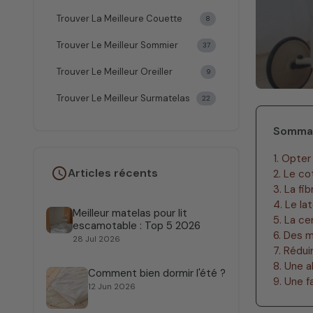
Trouver La Meilleure Couette
8
Trouver Le Meilleur Sommier
37
Trouver Le Meilleur Oreiller
9
Trouver Le Meilleur Surmatelas
22
Somma
1. Opter
schedule
Articles récents
2. Le co
3. La fi
4. Le la
Meilleur matelas pour lit
5. La ce
escamotable : Top 5 2026
6. Des 
28 Jul 2026
7. Rédui
8. Une a
Comment bien dormir l'été ?
9. Une f
12 Jun 2026