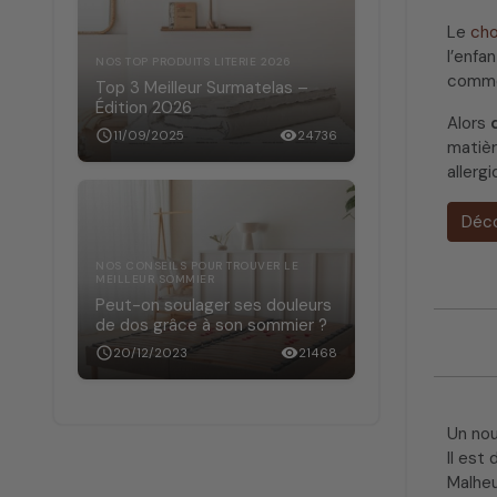
Le
cho
l’enfa
NOS TOP PRODUITS LITERIE 2026
commen
Top 3 Meilleur Surmatelas –
Édition 2026
Alors
schedule
11/09/2025
visibility
24736
matièr
allergi
Déco
NOS CONSEILS POUR TROUVER LE
MEILLEUR SOMMIER
Peut-on soulager ses douleurs
de dos grâce à son sommier ?
schedule
20/12/2023
visibility
21468
Un nou
Il est
Malhe