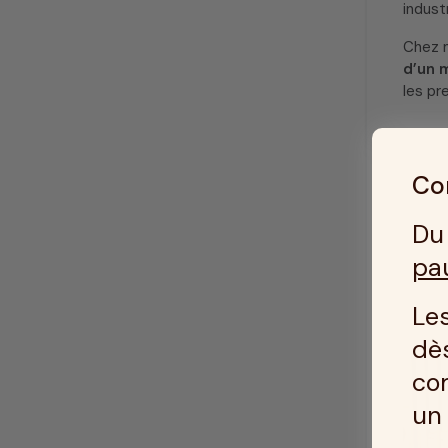
indust
Chez m
d’un 
les pr
Con
Du 
pa
Les
dès
co
u