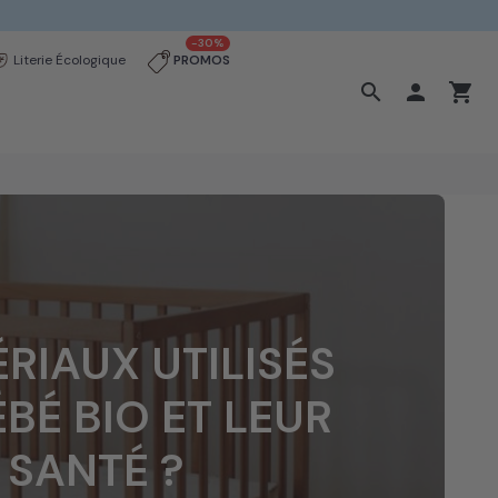
-30%
Literie Écologique
PROMOS
search

shopping_cart
RIAUX UTILISÉS
BÉ BIO ET LEUR
 SANTÉ ?