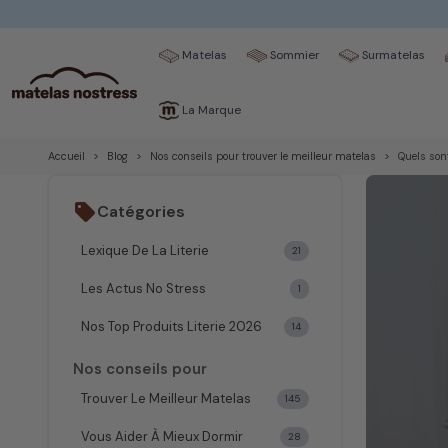
Matelas
Sommier
Surmatelas
La Marque
Accueil
Blog
Nos conseils pour trouver le meilleur matelas
Quels sont
sell
Catégories
Lexique De La Literie
21
Les Actus No Stress
1
Nos Top Produits Literie 2026
14
Nos conseils pour
Trouver Le Meilleur Matelas
145
Vous Aider À Mieux Dormir
28