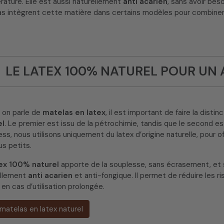
ature. Elle est aussi naturellement
anti acarien
, sans avoir be
s intègrent cette matière dans certains modèles pour combiner
LE LATEX 100% NATUREL POUR UN 
 on parle de
matelas en latex
, il est important de faire la distin
el
. Le premier est issu de la pétrochimie, tandis que le second e
ess, nous utilisons uniquement du latex d’origine naturelle, pour o
us petits.
ex 100% naturel
apporte de la souplesse, sans écrasement, et s
ellement
anti acarien
et anti-fongique. Il permet de réduire les r
n cas d’utilisation prolongée.
matelas en latex naturel