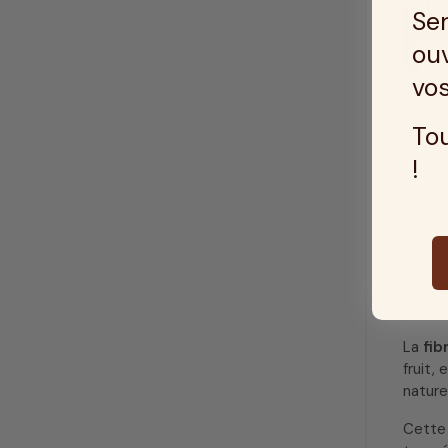
Ser
ouv
vos
Tou
!
La
fib
fruit,
nature
Cette 