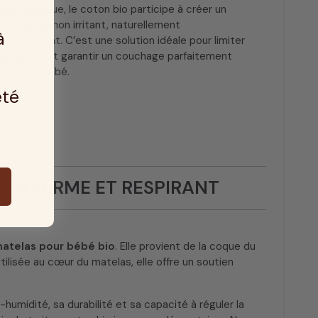
ne biologique, le coton bio participe à créer un
 sommeil non irritant, naturellement
à
et respirant. C’est une solution idéale pour limiter
allergènes et garantir un couchage parfaitement
bilité de bébé.
été
IEN FERME ET RESPIRANT
atelas pour bébé bio
. Elle provient de la coque du
tilisée au cœur du matelas, elle offre un soutien
umidité, sa durabilité et sa capacité à réguler la