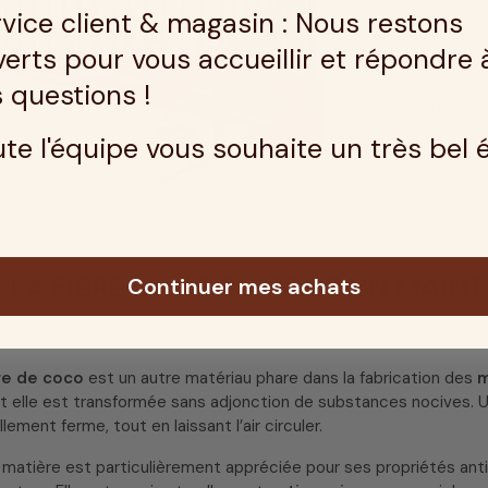
Grâce à son origi
vice client & magasin : Nous restons
environnement de
erts pour vous accueillir et répondre 
hypoallergénique 
l’exposition aux 
 questions !
adapté à la sensi
te l'équipe vous souhaite un très bel 
LA FIBRE DE COCO POUR UN MAINT
Continuer mes achats
re de coco
est un autre matériau phare dans la fabrication des
m
 et elle est transformée sans adjonction de substances nocives. U
llement ferme, tout en laissant l’air circuler.
matière est particulièrement appréciée pour ses propriétés anti-h