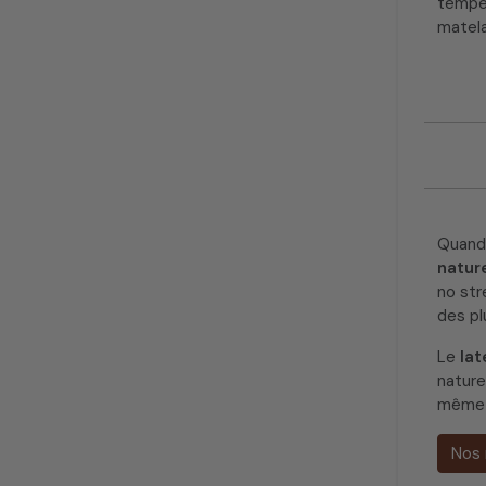
tempér
matela
Quand
natur
no str
des pl
Le
lat
natur
même e
Nos 