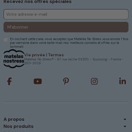
Recevez nos offres spéciales
M’abonner
En cochant cette case, vous acceptez que Matelas No Stress vous envoie 1 fois
par semaine dans votre boîte mail nos meilleurs conseils et offres sur le
sommeil.
Vie privée
|
Termes
Matelas No Stress® - 67 rue racine 59200 - Tourcoing - France -
2011-2026
arrow_drop_down
A propos
arrow_drop_down
Nos produits