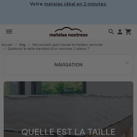
Votre
matelas idéal en 2 minutes
.
☀️ Notre 
déla
prolongé
search

shopping_cart
Accueil
Blog
Nos conseils pour trouver le meilleur sommier
Quelle est la taille standard d’un sommier 2 places ?
NAVIGATION
QUELLE EST LA TAILLE