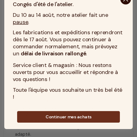
Congés d'été de l'atelier.
sommier
.
Du 10 au 14 août, notre atelier fait une
pause
.
Les fabrications et expéditions reprendront
dès le 17 août. Vous pouvez continuer à
LES DIFFÉRENTS TYPES DE
commander normalement, mais prévoyez
SOMMIERS
un
délai de livraison rallongé
.
Service client & magasin : Nous restons
ouverts pour vous accueillir et répondre à
Quand on choisit un sommier, il est important
vos questions !
de penser à son confort et à la longévité de
son matelas.
Toute l'équipe vous souhaite un très bel été
!
Les
sommiers à lattes
, avec leurs lattes en
bois espacées, assurent une bonne ventilation
pour garder le matelas frais. Parfaits pour les
Continuer mes achats
matelas en latex
, ils offrent le bon soutien
tout en étant assez flexibles pour un confort
adapté.