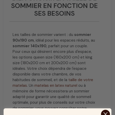
SOMMIER EN FONCTION DE
SES BESOINS
Les tailles de sommier varient : du
sommier
90x190 cm
, idéal pour les espaces réduits, au
sommier 140x190
, parfait pour un couple.
Pour ceux qui désirent encore plus d'espace,
les options queen size (160x200 cm) et king
size (180x200 cm et 200x200 cm) sont
idéales. Votre choix dépendra de l'espace
disponible dans votre chambre, de vos
habitudes de sommeil, et de la
taille de votre
matelas
. Un
matelas en latex naturel
ou à
mémoire de forme nécessitera un sommier
adapté pour garantir une qualité de sommeil
optimale, pour plus de conseils sur votre choix
de sommier, vous pouvez consulter notre
article sur les
conseils pour choisir son