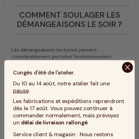
COMMENT SOULAGER LES
DÉMANGEAISONS LE SOIR ?
Les démangeaisons nocturnes peuvent
considérablement perturber l'endormissement.
Heureusement, il existe plusieurs méthodes et
astuces pour les apaiser et favoriser un
sommeil
Congés d'été de l'atelier.
réparateur
.
Du 10 au 14 août, notre atelier fait une
Il est essentiel de privilégier des textiles naturels
pause
.
comme le coton ou le bambou, connus pour leur
Les fabrications et expéditions reprendront
douceur et leur capacité à laisser la peau respirer.
dès le 17 août. Vous pouvez continuer à
Évitez les tissus synthétiques qui peuvent irriter la
commander normalement, mais prévoyez
peau. Choisissez des vêtements amples pour dormir
un
délai de livraison rallongé
.
afin de réduire la friction sur la peau. Concernant la
literie, optez pour des draps de qualité et
Service client & magasin : Nous restons
hypoallergéniques, et pensez à les laver