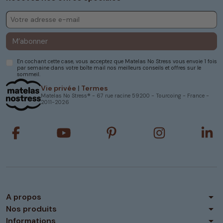
M’abonner
En cochant cette case, vous acceptez que Matelas No Stress vous envoie 1 fois
par semaine dans votre boîte mail nos meilleurs conseils et offres sur le
sommeil.
Vie privée
|
Termes
Matelas No Stress® - 67 rue racine 59200 - Tourcoing - France -
2011-2026
arrow_drop_down
A propos
arrow_drop_down
Nos produits
arrow_drop_down
Informations