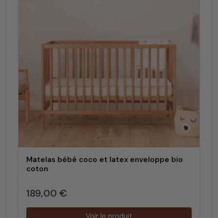
Matelas bébé coco et latex enveloppe bio
coton
189,00 €
Voir le produit