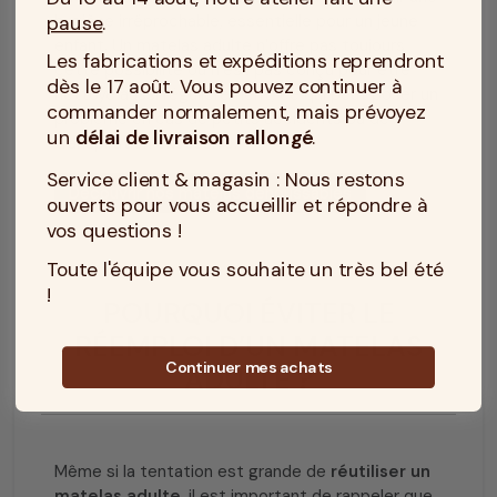
pause
.
hygiène irréprochable, essentielle pour un jeune
enfant. Un matelas adulte n’offre pas toujours
Les fabrications et expéditions reprendront
cette possibilité ou n’est pas conçu pour être
dès le 17 août. Vous pouvez continuer à
nettoyé aussi régulièrement, ce qui peut poser un
commander normalement, mais prévoyez
problème en cas de petits accidents ou de
un
délai de livraison rallongé
.
transpiration excessive.
Service client & magasin : Nous restons
Découvrir nos matelas déhoussables
ouverts pour vous accueillir et répondre à
vos questions !
Toute l'équipe vous souhaite un très bel été
!
POURQUOI ÉVITER LE
RÉEMPLOI D’UN MATELAS
Continuer mes achats
ADULTE ?
Même si la tentation est grande de
réutiliser un
matelas adulte
, il est important de rappeler que