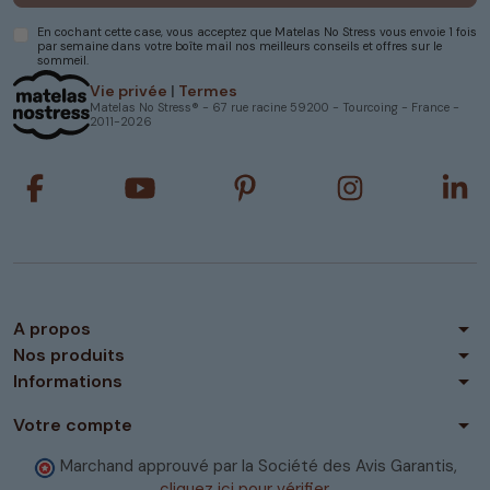
En cochant cette case, vous acceptez que Matelas No Stress vous envoie 1 fois
par semaine dans votre boîte mail nos meilleurs conseils et offres sur le
sommeil.
Vie privée
|
Termes
Matelas No Stress® - 67 rue racine 59200 - Tourcoing - France -
2011-2026
arrow_drop_down
A propos
arrow_drop_down
Nos produits
arrow_drop_down
Informations
arrow_drop_down
Votre compte
Marchand approuvé par la Société des Avis Garantis,
cliquez ici pour vérifier
.