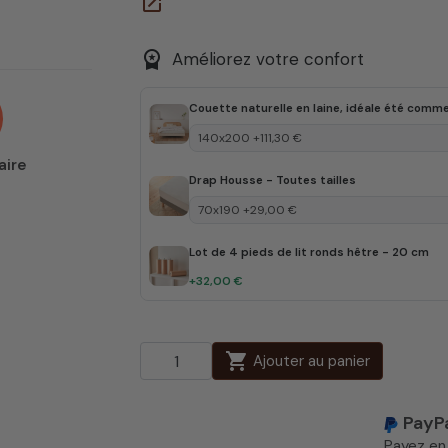
open_in_new
workspace_premium
Améliorez votre confort
Couette naturelle en laine, idéale été comme
aire
Drap Housse - Toutes tailles
Lot de 4 pieds de lit ronds hêtre - 20 cm
+32,00 €
shopping_cart
Ajouter au panier
PayP
Payez e