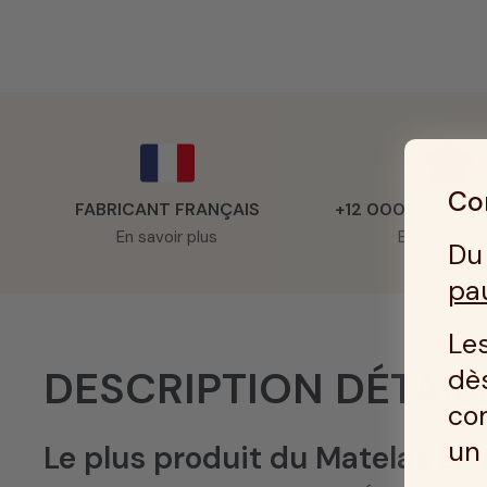
Con
FABRICANT FRANÇAIS
+12 000 CLIENTS
En savoir plus
En savoir pl
Du 
pa
Les
DESCRIPTION DÉTAIL
dès
co
u
Le plus produit du Matelas Él