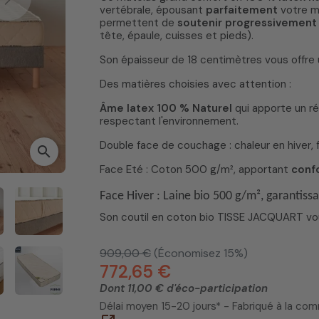
Next
vertébrale, épousant
parfaitement
votre m
permettent de
soutenir progressivement
tête, épaule, cuisses et pieds).
Son épaisseur de 18 centimètres vous offre
Des matières choisies avec attention :
Âme latex 100 % Naturel
qui apporte un r
respectant l'environnement.
Double face de couchage : chaleur en hiver, 
search
Face Eté : Coton 500 g/m², apportant
conf
Face Hiver : Laine bio 500 g/m², garantissa
Son coutil en coton bio TISSE JACQUART vou
909,00 €
(Économisez 15%)
772,65 €
Dont 11,00 € d'éco-participation
Délai moyen 15-20 jours* - Fabriqué à la c