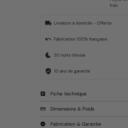
frais
local_shipping
Livraison à domicile - Offerte
undo
Fabrication 100% française
bedtime
30 nuits d'essai
verified_user
10 ans de garantie
Fiche technique
article
Dimensions & Poids
straighten
Fabrication & Garantie
verified