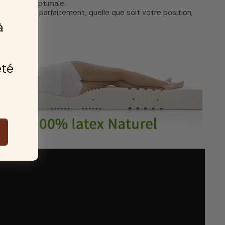
sculaire optimale.
enant
ainsi parfaitement, quelle que soit votre position,
à
été