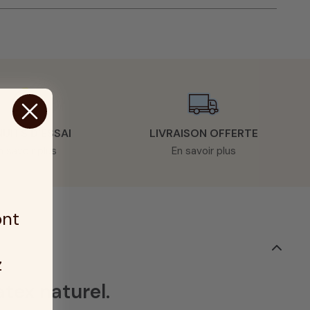
NUITS D’ESSAI
LIVRAISON OFFERTE
n savoir plus
En savoir plus
ont
z
tex naturel.