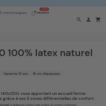
-30%
Literie Écologique
PROMOS
search

shopping_cart
0 100% latex naturel
Garantie 10 ans
18 cm d'épaisseur
l 140x200, vous apportant un accueil ferme
ps grâce à ses 5 zones différentielles de confort.
aturel
s'adapte point par point à votre colonne