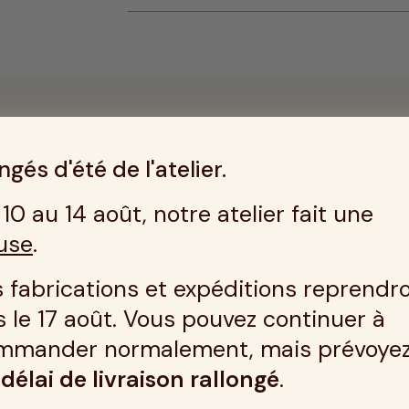
gés d'été de l'atelier.
 HEUREUX
PAIEMENT 4X SANS FRAIS
30 
us
En savoir plus
E
10 au 14 août, notre atelier fait une
use
.
 fabrications et expéditions reprendr
LÉE
 le 17 août. Vous pouvez continuer à
mmander normalement, mais prévoye
n
délai de livraison rallongé
.
égance de dimension 140x200 en la