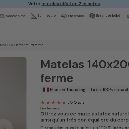
Votre
matelas idéal en 2 minutes
.
Sur mesure
Enfant et bébé
Ensemble
Accessoires
x200 100% latex naturel ferme
Matelas 140x20
ferme
Made in Tourcoing
Latex 100% naturel
Lire les avis
Offrez vous ce matelas latex nature
ainsi qu'un très bon équilibre du cor
5
/
5
(5 avis)
Ce matelas grand confort en 100 %
latex n