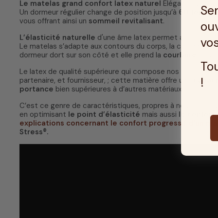
Le matelas
grand confort latex naturel
Élégance vous p
Ser
Un dormeur régulier change de position jusqu’à
60 fois
par 
vous offrant ainsi un
sommeil revitalisant
.
ouv
L’élasticité naturelle
d'une âme latex permet au corps de 
vos
Le matelas s’adapte aux contours du corps, la colonne ver
dormeur dort sur son côté et elle prend la
courbure
nature
Tou
Le latex de qualité supérieure qui compose nos matelas a 
!
partenaire, et fournisseur, ; cette matière offre une
capaci
portance
bien supérieures à d’autres matériaux.
C’est ce genre de caractéristiques, propres à nos matelas,
en optimisant
le point d’élasticité
mais aussi
le confort
explications concernant le confort progressif d'un m
Stress®.