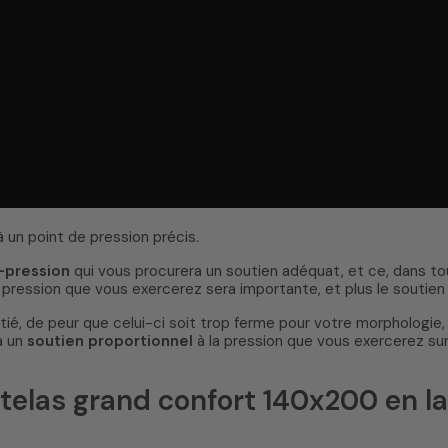
à un point de pression précis.
-pression
qui vous procurera un soutien adéquat, et ce, dans to
la pression que vous exercerez sera importante, et plus le soutie
itié, de peur que celui-ci soit trop ferme pour votre morphologi
a un
soutien proportionnel
à la pression que vous exercerez sur
elas grand confort 140x200 en lat