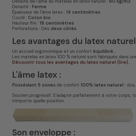
Densité de l'âme du matelas en latex naturel :
80 kg/m3
Densité :
Ferme
Épaisseur de l'âme latex :
14 centimètres
Coutil :
Coton bio
Hauteur fini :
18 centimètres
Perforations : Des
deux côtés
Les avantages du latex naturel 
Un accueil ergonomique et un confort
équilibré.
.
Les matelas en latex 100 % naturel sont fabriqués dans une
Découvrir tous les avantages du latex naturel (lire).
L'âme latex :
Possédant 5 zones
de confort
100% latex naturel
: dos,
Soutien progressif. S'adapte parfaitement à votre corps, t
n'importe quelle position.
Son enveloppe :