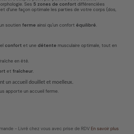
orphologie. Ses
5 zones de confort
différenciées
et d’une façon optimale les parties de votre corps (dos,
 un soutien
ferme
ainsi qu'un confort
équilibré
.
éel
confort
et une
détente
musculaire optimale, tout en
fraîche en été.
ort
et
fraîcheur
.
nt un accueil douillet et moelleux.
s apporte un accueil ferme.
ommande - Livré chez vous avec prise de RDV
En savoir plus