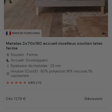
MADE IN TOURCOING
Matelas 2x70x190 accueil moelleux soutien latex
ferme
Soutien : Ferme
compress
Accueil : Enveloppant
bedtime
Epaisseur du matelas : 22 cm
height
Housse (Coutil) : 83% polyester,16% viscose,1%
texture
cachemire
4.8
/
5
(11)
Dès 1 278 €
Découvrir
Prix