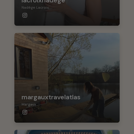
lacroixnadege
Nadège Lacroix
margauxtravelatlas
Margaux