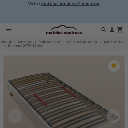
Votre
matelas idéal en 2 minutes
.
search

shopping_cart
Accueil
Sommiers
Taille sommier
Sommier 2 personnes
Sommier Duo
Sommiers 2x70x190 duo
mark_chat_unread
Previous
Next