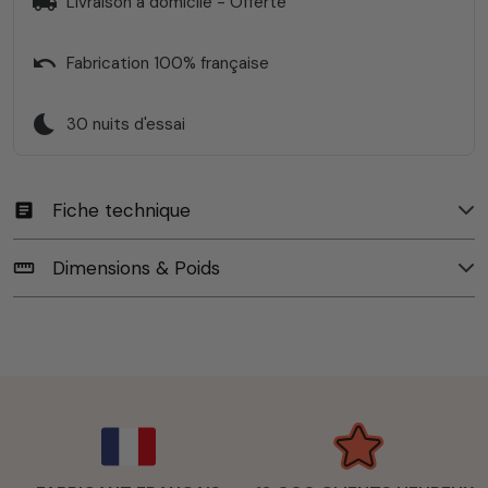
local_shipping
Livraison à domicile - Offerte
undo
Fabrication 100% française
bedtime
30 nuits d'essai
Fiche technique
article
Dimensions & Poids
straighten