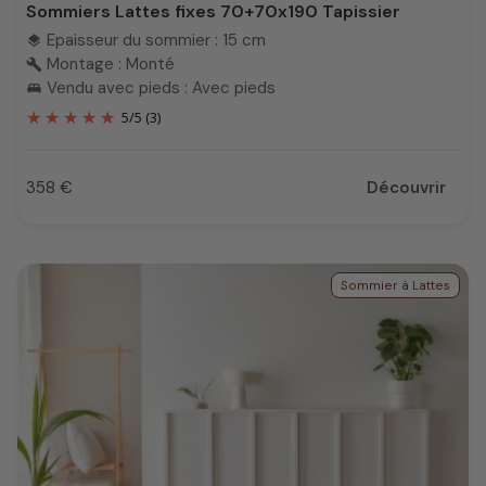
Sommiers Lattes fixes 70+70x190 Tapissier
Epaisseur du sommier : 15 cm
layers
Montage : Monté
build
Vendu avec pieds : Avec pieds
king_bed
5
/
5
(3)
358 €
Découvrir
Prix
Sommier à Lattes