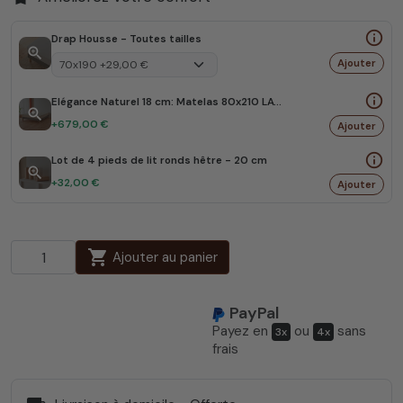
info_outline
Drap Housse - Toutes tailles
zoom_in
Ajouter
info_outline
Elégance Naturel 18 cm: Matelas 80x210 LATEX NATUREL BIO
zoom_in
+679,00 €
Ajouter
info_outline
Lot de 4 pieds de lit ronds hêtre - 20 cm
zoom_in
+32,00 €
Ajouter
shopping_cart
Ajouter au panier
PayPal
Payez en
ou
sans
3x
4x
frais