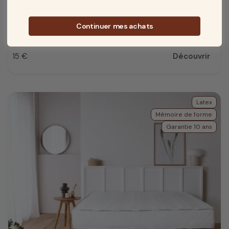
Attaches pour relier vos sommiers (lot de 2)
4.8
/
5
(33)
Continuer mes achats
15 €
Découvrir
Prix
Latex
Mémoire de forme
Garantie 10 ans