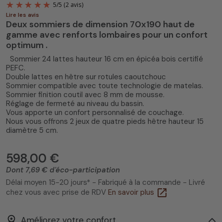
Lire les avis
Deux sommiers de dimension 70x190 haut de
gamme avec renforts lombaires pour un confort
optimum .
Sommier 24 lattes hauteur 16 cm en épicéa bois certifié
PEFC.
Double lattes en hêtre sur rotules caoutchouc
5
/
5
(2 avis)
Sommier compatible avec toute technologie de matelas.
Sommier finition coutil avec 8 mm de mousse.
Réglage de fermeté au niveau du bassin.
Vous apporte un confort personnalisé de couchage.
Nous vous offrons 2 jeux de quatre pieds hêtre hauteur 15
diamètre 5 cm.
598,00 €
Dont 7,69 € d'éco-participation
Délai moyen 15-20 jours* - Fabriqué à la commande - Livré
open_in_new
chez vous avec prise de RDV
En savoir plus
workspace_premium
Améliorez votre confort