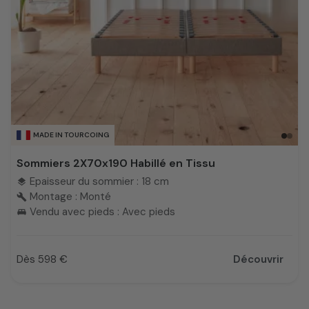
MADE IN TOURCOING
Sommiers 2X70x190 Habillé en Tissu
Epaisseur du sommier : 18 cm
layers
Montage : Monté
build
Vendu avec pieds : Avec pieds
king_bed
Dès 598 €
Découvrir
Prix