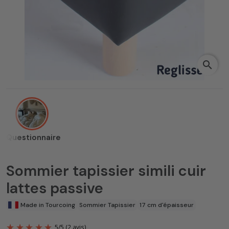
search
Questionnaire
Sommier tapissier simili cuir
lattes passive
Made in Tourcoing
Sommier Tapissier
17 cm d'épaisseur