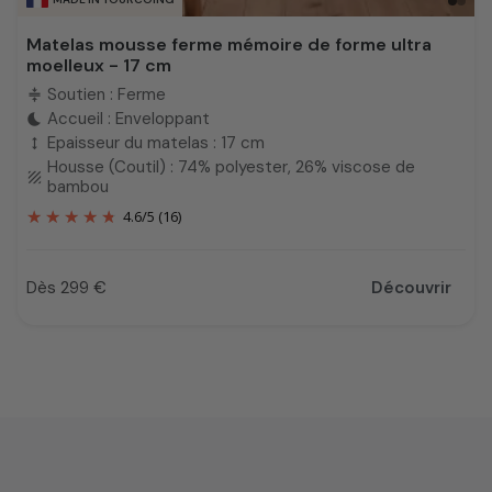
Matelas mousse ferme mémoire de forme ultra
moelleux - 17 cm
Soutien : Ferme
compress
Accueil : Enveloppant
bedtime
Epaisseur du matelas : 17 cm
height
Housse (Coutil) : 74% polyester, 26% viscose de
texture
bambou
4.6
/
5
(16)
Dès 299 €
Découvrir
Prix