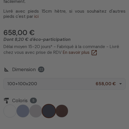
facilement.
Livré avec pieds 15cm hêtre, si vous souhaitez d'autres
pieds c'est par
ici
658,00 €
Dont 8,20 € d'éco-participation
Délai moyen 15-20 jours* - Fabriqué à la commande - Livré
open_in_new
chez vous avec prise de RDV
En savoir plus
square_foot
Dimension
22
100+100x200
658,00 €
imagesearch_roller
Coloris
5
Réglisse
Blanc
Béton
Ficelle
Marron Chocolat