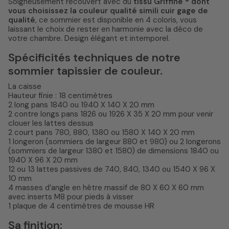
Soigneusement recouvert avec du
tissu Griffine ® dont
vous choisissez la couleur qualité simili cuir gage de
qualité
, ce sommier est disponible en 4 coloris, vous
laissant le choix de rester en harmonie avec la déco de
votre chambre. Design élégant et intemporel.
Spécificités techniques de notre
sommier tapissier de couleur.
La caisse
Hauteur finie : 18 centimètres
2 long pans 1840 ou 1940 X 140 X 20 mm
2 contre longs pans 1826 ou 1926 X 35 X 20 mm pour venir
clouer les lattes dessus
2 court pans 780, 880, 1380 ou 1580 X 140 X 20 mm
1 longeron (sommiers de largeur 880 et 980) ou 2 longerons
(sommiers de largeur 1380 et 1580) de dimensions 1840 ou
1940 X 96 X 20 mm
12 ou 13 lattes passives de 740, 840, 1340 ou 1540 X 96 X
10 mm
4 masses d’angle en hêtre massif de 80 X 60 X 60 mm
avec inserts M8 pour pieds à visser
1 plaque de 4 centimètres de mousse HR
Sa finition: