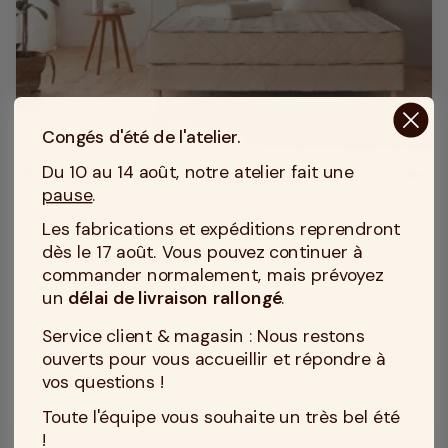
Congés d'été de l'atelier.
Du 10 au 14 août, notre atelier fait une
MADE IN TOURCOING
pause
.
Matelas latex souple 5 zones épais - 21 cm
Les fabrications et expéditions reprendront
Soutien : Souple
compress
dès le 17 août. Vous pouvez continuer à
Accueil : Moelleux
bedtime
commander normalement, mais prévoyez
Epaisseur du matelas : 21 cm
height
un
délai de livraison rallongé
.
Housse (Coutil) : 60% coton, 40% viscose de bambou
texture
Service client & magasin : Nous restons
5
/
5
(9)
ouverts pour vous accueillir et répondre à
vos questions !
Dès 549 €
Découvrir
Prix
Toute l'équipe vous souhaite un très bel été
!