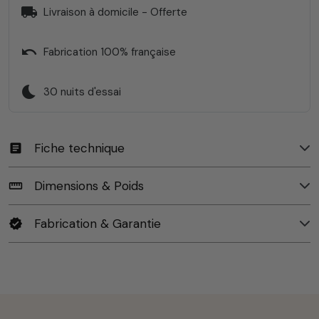
local_shipping
Livraison à domicile - Offerte
undo
Fabrication 100% française
bedtime
30 nuits d'essai
Fiche technique
article
Dimensions & Poids
straighten
Fabrication & Garantie
verified