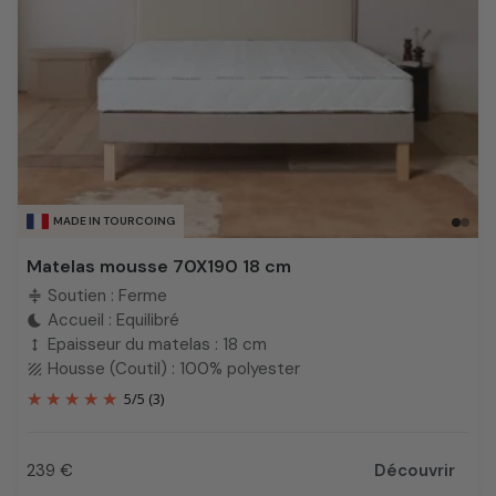
MADE IN TOURCOING
Matelas mousse 70X190 18 cm
Soutien : Ferme
compress
Accueil : Equilibré
bedtime
Epaisseur du matelas : 18 cm
height
Housse (Coutil) : 100% polyester
texture
5
/
5
(3)
239 €
Découvrir
Prix