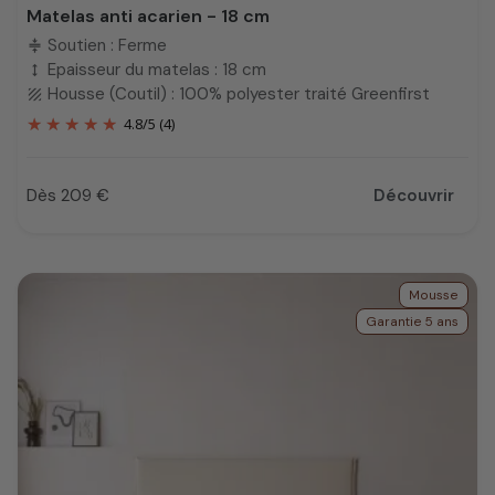
Matelas anti acarien - 18 cm
Soutien : Ferme
compress
Epaisseur du matelas : 18 cm
height
Housse (Coutil) : 100% polyester traité Greenfirst
texture
4.8
/
5
(4)
Dès 209 €
Découvrir
Prix
Mousse
Garantie 5 ans