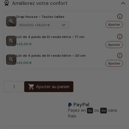
workspace_premium
Améliorez votre confort
info_outline
Drap Housse - Toutes tailles
zoom_in
Ajouter
info_outline
Lot de 4 pieds de lit ronds hêtre - 17 cm
zoom_in
+25,50 €
Ajouter
info_outline
Lot de 4 pieds de lit ronds hêtre - 20 cm
zoom_in
+32,00 €
Ajouter
shopping_cart
Ajouter au panier
PayPal
Payez en
ou
sans
3x
4x
frais