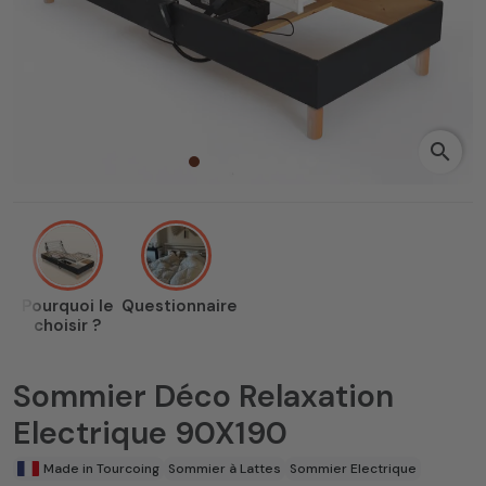
search
Pourquoi le
Questionnaire
choisir ?
Sommier Déco Relaxation
Electrique 90X190
Made in Tourcoing
Sommier à Lattes
Sommier Electrique