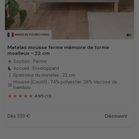
MADE IN TOURCOING
Matelas mousse ferme mémoire de forme
moelleux - 22 cm
Soutien : Ferme
compress
Accueil : Enveloppant
bedtime
Epaisseur du matelas : 22 cm
height
Housse (Coutil) : 74% polyester, 26% viscose de
texture
bambou
4.9
/
5
(13)
Dès 329 €
Découvrir
Prix