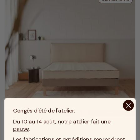
Congés d'été de l'atelier.
MADE IN TOURCOING
Du 10 au 14 août, notre atelier fait une
Élégance ferme : matelas 100% latex naturel. 5
pause
.
zones de confort - 18 cm
Soutien : Ferme
Les fabrications et expéditions reprendront
compress