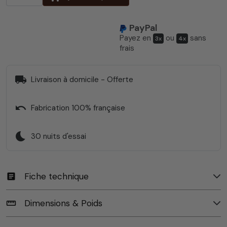
PayPal
Payez en
ou
sans
3x
4x
frais
local_shipping
Livraison à domicile - Offerte
undo
Fabrication 100% française
bedtime
30 nuits d'essai
Fiche technique
article
Dimensions & Poids
straighten