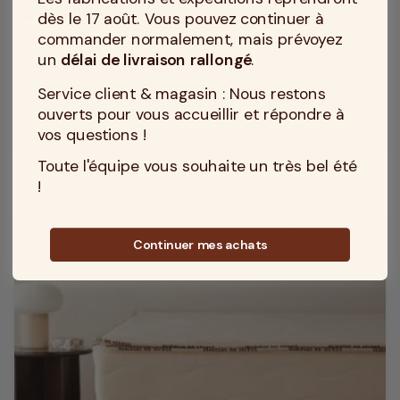
Accueil : Equilibré
bedtime
dès le 17 août. Vous pouvez continuer à
Epaisseur du matelas : 18 cm
height
commander normalement, mais prévoyez
Housse (Coutil) : 100% coton bio
texture
un
délai de livraison rallongé
.
4.6
/
5
(110)
Service client & magasin : Nous restons
ouverts pour vous accueillir et répondre à
vos questions !
Dès 599 €
Découvrir
Prix
Toute l'équipe vous souhaite un très bel été
!
Tissu et coton
Continuer mes achats