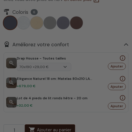
imagesearch_roller
Coloris
6
Réglisse
Blanc Perle
Beige Ficelle
Gris Béton
Gris Cendre
Marron Chocolat
workspace_premium
Améliorez votre confort
info_outline
Drap Housse - Toutes tailles
zoom_in
Ajouter
info_outline
Elégance Naturel 18 cm: Matelas 80x210 LATEX NATUREL BIO
zoom_in
+679,00 €
Ajouter
info_outline
Lot de 4 pieds de lit ronds hêtre - 20 cm
zoom_in
+32,00 €
Ajouter
shopping_cart
Ajouter au panier