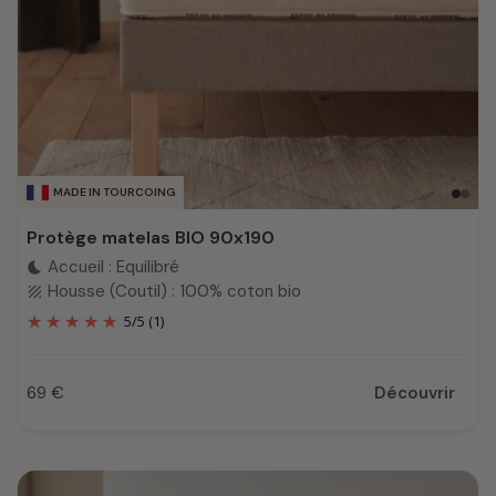
MADE IN TOURCOING
Protège matelas BIO 90x190
Accueil : Equilibré
bedtime
Housse (Coutil) : 100% coton bio
texture
5
/
5
(1)
69 €
Découvrir
Prix