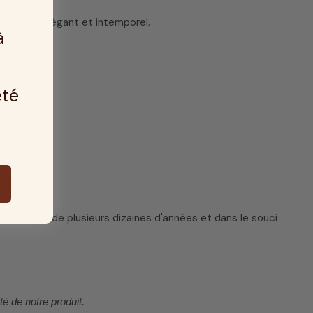
. Design élégant et intemporel.
à
été
avoir-faire de plusieurs dizaines d'années et dans le souci
 de notre produit.