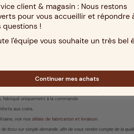
vice client & magasin : Nous restons
sse le choix de rester en harmonie avec la déco de votre chambre
erts pour vous accueillir et répondre 
 questions !
te l'équipe vous souhaite un très bel 
es lattes dessus
 inserts M8 pour pieds à visser
/m3)
Continuer mes achats
 dans le Nord de la France à proximité de Lille. Conçu grâce à un s
s, fabriqué uniquement à la commande.
nforts aux coins.
itaine, voir nos
délais de fabrication et livraison.
tissu sur simple demande, afin de vous rendre compte de la qualité