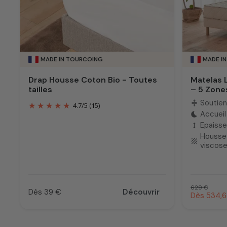
MADE IN TOURCOING
MADE I
Drap Housse Coton Bio - Toutes
Matelas 
tailles
– 5 Zone
Soutien
compress
4.7
/
5
(15)
Accueil 
bedtime
Epaisse
height
Housse 
texture
viscos
Prix habitu
629 €
Dès 39 €
Découvrir
Prix promo
Dès 534,6
Prix