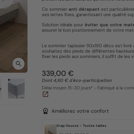
Next
Ce sommier
anti dérapant
est particulièr
ses lattes fixes, garantissant une qualité su
Solution idéale pour
éviter que votre mate
assurer le bon positionnement de votre mat
Le sommier tapissier 90x190 déco est livré
souhaitez des pieds de différentes hauteurs
fixer les pieds aux sommiers, il suffit de le
search
339,00 €
Dont 4,60 € d'éco-participation
Délai moyen 15-20 jours* - Fabriqué à la c
open_in_new
workspace_premium
Améliorez votre confort
Drap Housse - Toutes tailles