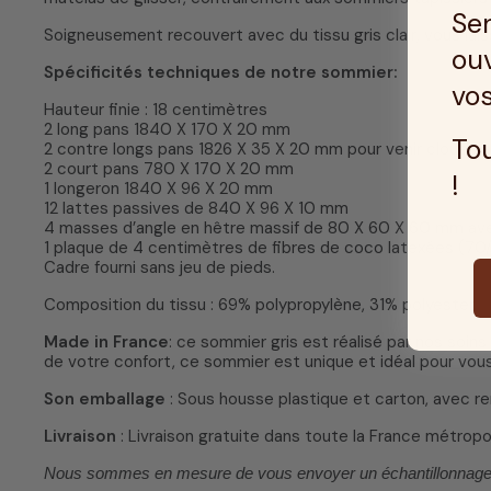
Ser
Soigneusement recouvert avec du tissu gris clair, vous lai
ouv
Spécificités techniques de notre sommier:
vos
Hauteur finie : 18 centimètres
2 long pans 1840 X 170 X 20 mm
Tou
2 contre longs pans 1826 X 35 X 20 mm pour venir clouer l
2 court pans 780 X 170 X 20 mm
!
1 longeron 1840 X 96 X 20 mm
12 lattes passives de 840 X 96 X 10 mm
4 masses d’angle en hêtre massif de 80 X 60 X 60 mm avec
1 plaque de 4 centimètres de fibres de coco latexées (70
Cadre fourni sans jeu de pieds.
Composition du tissu : 69% polypropylène, 31% polyester.
Made in France
: ce sommier gris est réalisé par nos soins
de votre confort, ce sommier est unique et idéal pour vou
Son emballage
: Sous housse plastique et carton, avec re
Livraison
: Livraison gratuite dans toute la France métropol
Nous sommes en mesure de vous envoyer un échantillonnage de 