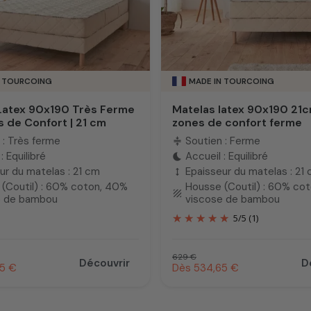
N TOURCOING
MADE IN TOURCOING
Latex 90x190 Très Ferme
Matelas latex 90x190 21c
s de Confort | 21 cm
zones de confort ferme
 : Très ferme
Soutien : Ferme
compress
: Equilibré
Accueil : Equilibré
bedtime
ur du matelas : 21 cm
Epaisseur du matelas : 21
height
(Coutil) : 60% coton, 40%
Housse (Coutil) : 60% co
texture
e de bambou
viscose de bambou
5
/
5
(1)
el
Prix habituel
629 €
Découvrir
D
tionnel
Prix promotionnel
5 €
Dès 534,65 €