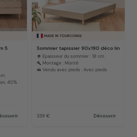
MADE IN TOURCOING
m 5
Sommier tapissier 90x190 déco lin
Epaisseur du sommier : 18 cm
layers
Montage : Monté
build
Vendu avec pieds : Avec pieds
king_bed
 cm
ton, 40%
écouvrir
339 €
Découvrir
Prix