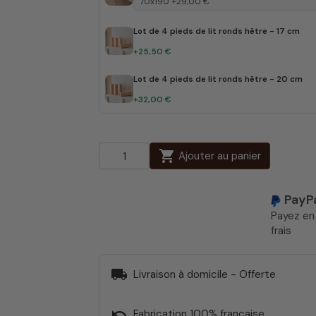
Lot de 4 pieds de lit ronds hêtre - 17 cm
+25,50 €
Lot de 4 pieds de lit ronds hêtre - 20 cm
+32,00 €
shopping_cart
Ajouter au panier
PayP
Payez e
frais
local_shipping
Livraison à domicile - Offerte
undo
Fabrication 100% française