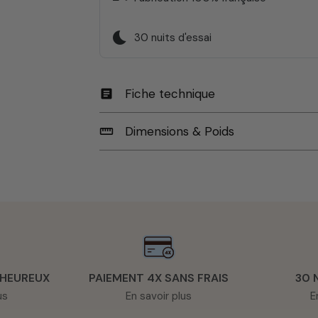
bedtime
30 nuits d'essai
Fiche technique
article
Dimensions & Poids
straighten
 HEUREUX
PAIEMENT 4X SANS FRAIS
30 
us
En savoir plus
E