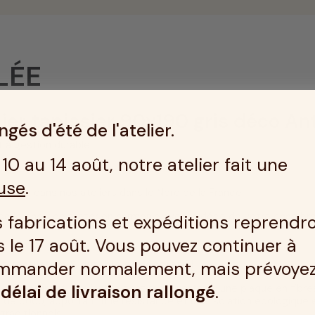
LÉE
er tapissier 90x190 gris déco An
gés d'été de l'atelier.
 à gestion durable.
10 au 14 août, notre atelier fait une
use
.
soins dans nos ateliers dans le Nord de la France.
sse le choix de rester en harmonie avec la déco de votre chambre
 fabrications et expéditions reprendr
 le 17 août. Vous pouvez continuer à
mmander normalement, mais prévoye
et ventilation & durable et décoratif !
n
délai de livraison rallongé
.
et respirant
: les lattes sont recouvertes d'une plaque en fib
es de coco, apportant une résistance et une isolation écologique
traditionnels.