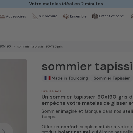
Votre
matelas idéal en 2 minutes
.
Sur mesure
Enfant et bébé
Ensemble
Accessoires
90x190
sommier tapissier 90x190 gris
sommier tapissi
Made in Tourcoing
Sommier Tapissier
Lire les avis
Un sommier tapissier 90x190 gris 
empêche votre matelas de glisser et 
Sommier imaginé et fabriqué dans nos
ateli
temps.
Offre un
confort
supplémentaire à votre s
produit
isolant naturel
, qui élimine naturel