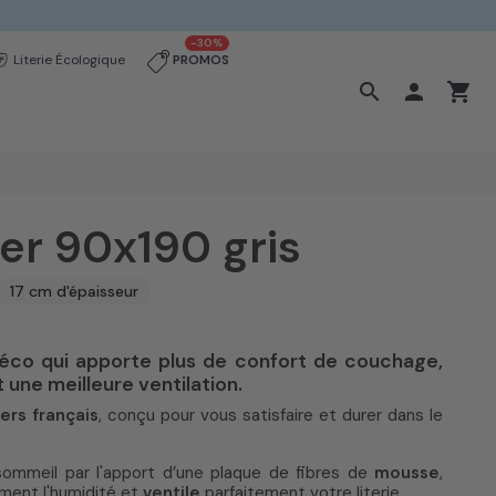
-30%
Literie Écologique
PROMOS
search

shopping_cart
er 90x190 gris
17 cm d'épaisseur
déco qui apporte plus de confort de couchage,
une meilleure ventilation.
ers français
, conçu pour vous satisfaire et durer dans le
ommeil par l'apport d’une plaque de fibres de
mousse
,
lement l'humidité et
ventile
parfaitement votre literie.