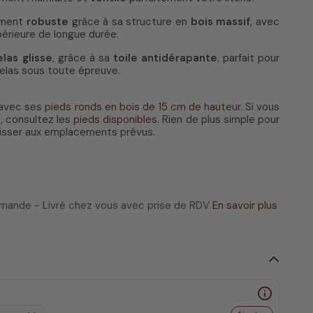
ement
robuste
grâce à sa structure en
bois massif
, avec
périeure de longue durée.
las glisse
, grâce à sa
toile antidérapante
, parfait pour
elas sous toute épreuve.
 avec ses
pieds ronds en bois de 15 cm de hauteur
. Si vous
, consultez les
pieds disponibles
. Rien de plus simple pour
s visser aux emplacements prévus.
ommande - Livré chez vous avec prise de RDV
En savoir plus
info_outline