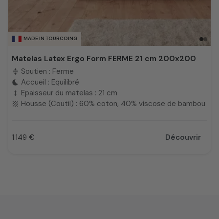
MADE IN TOURCOING
Matelas Latex Ergo Form FERME 21 cm 200x200
Soutien : Ferme
compress
Accueil : Equilibré
bedtime
Epaisseur du matelas : 21 cm
height
Housse (Coutil) : 60% coton, 40% viscose de bambou
texture
1 149 €
Découvrir
Prix