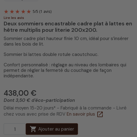
Lire les avis
Deux sommiers encastrable cadre plat à lattes en
hêtre multiplis pour literie 200x200.
Sommier cadre plat hauteur finie 10 cm, idéal pour s’insérer
dans les bois de lit.
Sommier bi lattes double rotule caoutchouc.
5
/
5
(1 avis)
Confort personnalisé : réglage au niveau des lombaires qui
permet de régler la fermeté du couchage de façon
indépendante.
438,00 €
Dont 3,50 € d'éco-participation
Délai moyen 15-20 jours* - Fabriqué à la commande - Livré
open_in_new
chez vous avec prise de RDV
En savoir plus
shopping_cart
Ajouter au panier