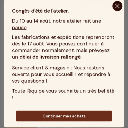
Congés d'été de l'atelier.
MADE IN TOURCOING
Du 10 au 14 août, notre atelier fait une
Matelas Latex Ergo Form MEDIUM 21 cm en
pause
.
200x200
Soutien : Souple
compress
Les fabrications et expéditions reprendront
Accueil : Moelleux
bedtime
dès le 17 août. Vous pouvez continuer à
Epaisseur du matelas : 21 cm
height
commander normalement, mais prévoyez
Housse (Coutil) : 60% coton, 40% viscose de bambou
texture
un
délai de livraison rallongé
.
Service client & magasin : Nous restons
1 149 €
Découvrir
ouverts pour vous accueillir et répondre à
Prix
vos questions !
Toute l'équipe vous souhaite un très bel été
!
Flocons latex
Continuer mes achats