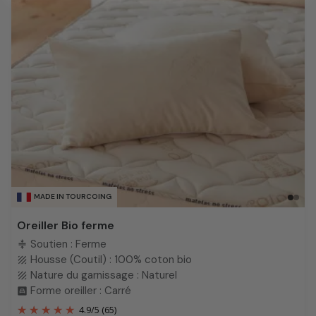
MADE IN TOURCOING
Oreiller Bio ferme
Soutien : Ferme
compress
Housse (Coutil) : 100% coton bio
texture
Nature du garnissage : Naturel
texture
Forme oreiller : Carré
bedroom_child
4.9
/
5
(65)