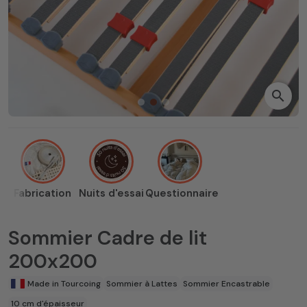
search
Fabrication
Nuits d'essai
Questionnaire
Sommier Cadre de lit
200x200
Made in Tourcoing
Sommier à Lattes
Sommier Encastrable
10 cm d'épaisseur