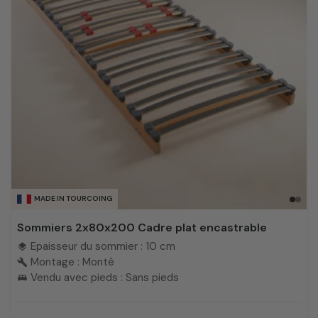
MADE IN TOURCOING
Sommiers 2x80x200 Cadre plat encastrable
Epaisseur du sommier : 10 cm
layers
Montage : Monté
build
Vendu avec pieds : Sans pieds
king_bed