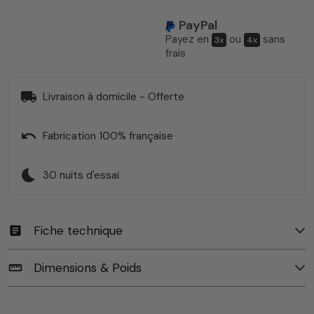
PayPal
Payez en
ou
sans
3x
4x
frais
local_shipping
Livraison à domicile - Offerte
undo
Fabrication 100% française
bedtime
30 nuits d'essai
Fiche technique
article
Dimensions & Poids
straighten