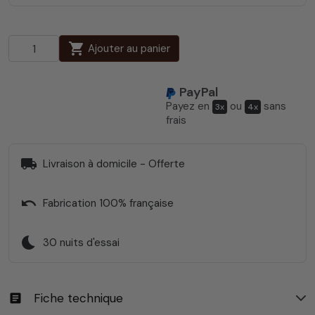
shopping_cart
Ajouter au panier
PayPal
Payez en
ou
sans
3x
4x
frais
local_shipping
Livraison à domicile - Offerte
undo
Fabrication 100% française
bedtime
30 nuits d'essai
Fiche technique
article