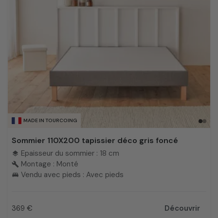
MADE IN TOURCOING
Sommier 110X200 tapissier déco gris foncé
Epaisseur du sommier : 18 cm
layers
Montage : Monté
build
Vendu avec pieds : Avec pieds
king_bed
369 €
Découvrir
Prix