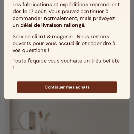
Les fabrications et expéditions reprendront
dès le 17 août. Vous pouvez continuer à
MADE IN TOURCOING
commander normalement, mais prévoyez
un
délai de livraison rallongé
.
Sommier 110x200 tapissier déco gris clair
Epaisseur du sommier : 18 cm
layers
Service client & magasin : Nous restons
Montage : Monté
build
ouverts pour vous accueillir et répondre à
Vendu avec pieds : Avec pieds
king_bed
vos questions !
Toute l'équipe vous souhaite un très bel été
!
369 €
Découvrir
Prix
Continuer mes achats
Sommier Tapissier