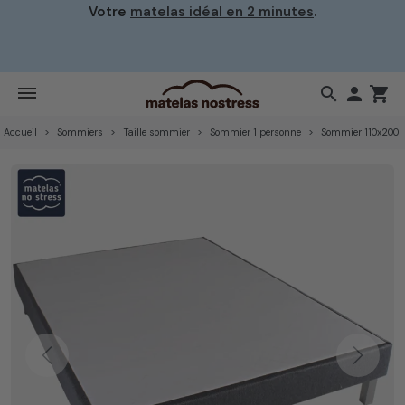
Votre
matelas idéal en 2 minutes
.
search

shopping_cart
Accueil
Sommiers
Taille sommier
Sommier 1 personne
Sommier 110x200
Previous
Next