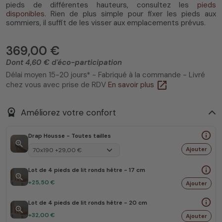
pieds de différentes hauteurs, consultez les
pieds
disponibles
. Rien de plus simple pour fixer les pieds aux
sommiers, il suffit de les visser aux emplacements prévus.
369,00 €
Dont 4,60 € d'éco-participation
Délai moyen 15-20 jours* - Fabriqué à la commande - Livré
open_in_new
chez vous avec prise de RDV
En savoir plus
workspace_premium
Améliorez votre confort
info_outline
Drap Housse - Toutes tailles
zoom_in
Ajouter
info_outline
Lot de 4 pieds de lit ronds hêtre - 17 cm
zoom_in
+25,50 €
Ajouter
info_outline
Lot de 4 pieds de lit ronds hêtre - 20 cm
zoom_in
+32,00 €
Ajouter