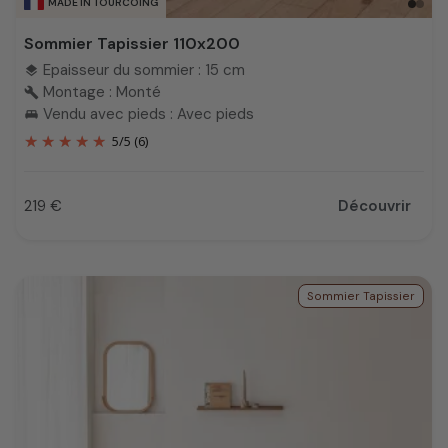
MADE IN TOURCOING
Sommier Tapissier 110x200
Epaisseur du sommier : 15 cm
layers
Montage : Monté
build
Vendu avec pieds : Avec pieds
king_bed
5
/
5
(6)
219 €
Découvrir
Prix
Sommier Tapissier