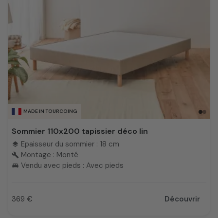
MADE IN TOURCOING
Sommier 110x200 tapissier déco lin
Epaisseur du sommier : 18 cm
layers
Montage : Monté
build
Vendu avec pieds : Avec pieds
king_bed
369 €
Découvrir
Prix