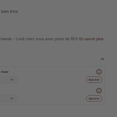
 bien être.
ommande - Livré chez vous avec prise de RDV
En savoir plus
info_outline
 hiver
Ajouter
info_outline
Ajouter