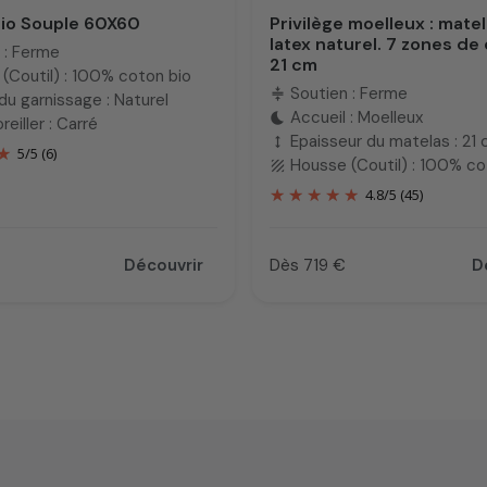
 Bio Souple 60X60
Privilège moelleux : mat
latex naturel. 7 zones de
 : Ferme
21 cm
(Coutil) : 100% coton bio
Soutien : Ferme
compress
du garnissage : Naturel
Accueil : Moelleux
bedtime
eiller : Carré
Epaisseur du matelas : 21
height
5
/
5
(6)
Housse (Coutil) : 100% co
texture
4.8
/
5
(45)
Découvrir
Dès 719 €
D
Prix