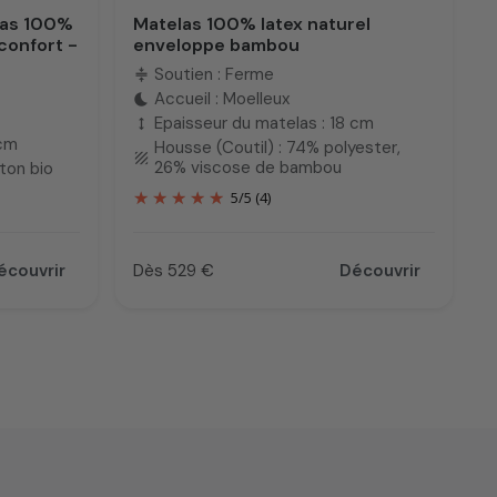
elas 100%
Matelas 100% latex naturel
 confort -
enveloppe bambou
Soutien : Ferme
compress
Accueil : Moelleux
bedtime
Epaisseur du matelas : 18 cm
height
 cm
Housse (Coutil) : 74% polyester,
texture
26% viscose de bambou
ton bio
5
/
5
(4)
écouvrir
Dès 529 €
Découvrir
Prix