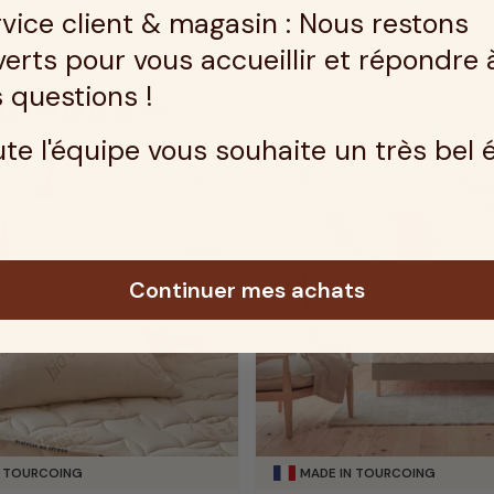
vice client & magasin : Nous restons
erts pour vous accueillir et répondre 
EMBLE...
 questions !
te l'équipe vous souhaite un très bel 
Flocons latex
Latex 
Gar
Continuer mes achats
N TOURCOING
MADE IN TOURCOING