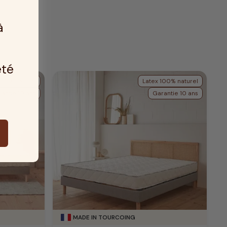
à
été
100% naturel
Latex 100% naturel
antie 10 ans
Garantie 10 ans
MADE IN TOURCOING