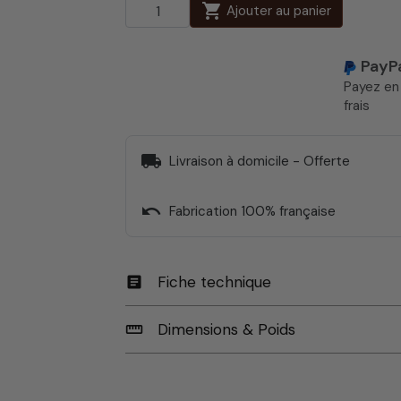
shopping_cart
Ajouter au panier
PayP
Payez e
frais
local_shipping
Livraison à domicile - Offerte
undo
Fabrication 100% française
Fiche technique
article
Dimensions & Poids
straighten