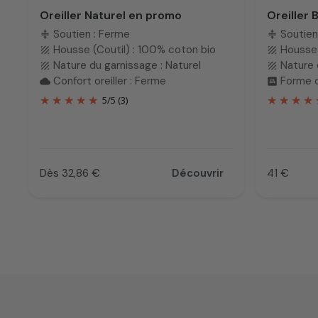
Oreiller Naturel en promo
Oreiller
Soutien : Ferme
Soutien
compress
compress
Housse (Coutil) : 100% coton bio
Housse 
texture
texture
Nature du garnissage : Naturel
Nature 
texture
texture
Confort oreiller : Ferme
Forme or
cloud
bedroom_child
5
/
5
(3)
Dès 32,86 €
Découvrir
41 €
Prix
Prix