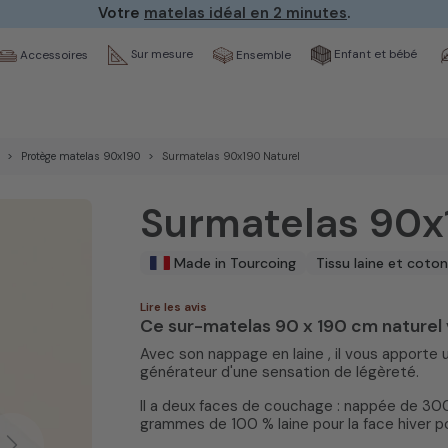
Votre
matelas idéal en 2 minutes
.
Sur mesure
Enfant et bébé
Ensemble
Accessoires
Protège matelas 90x190
Surmatelas 90x190 Naturel
Surmatelas 90x
Made in Tourcoing
Tissu laine et coton
Lire les avis
Ce sur-matelas 90 x 190 cm naturel v
Avec son nappage en laine , il vous apporte
générateur d'une sensation de légèreté.
Il a deux faces de couchage : nappée de 3
grammes de 100 % laine pour la face hiver po