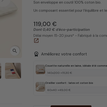
Next
Son enveloppe en coutil 100% coton bio.
Un composant essentiel pour l’équilibre et le
119,00 €
Dont 0,40 € d'éco-participation
Délai moyen 15-20 jours* - Fabriqué à la c
open_in_new
search
workspace_premium
Améliorez votre confort
Couette naturelle en laine, idéale été comme
Oreiller confort : latex et coton bio