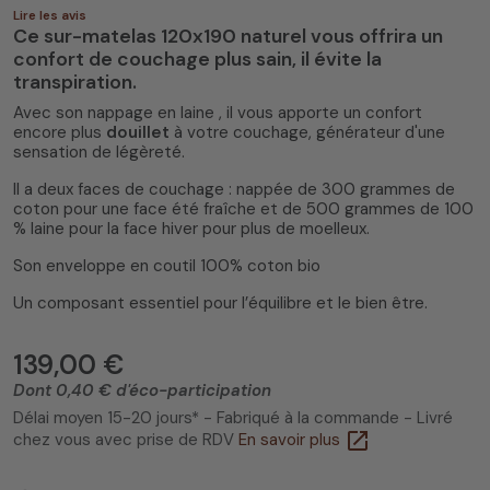
Lire les avis
Ce sur-matelas 120x190 naturel vous offrira un
confort de couchage plus sain, il évite la
transpiration.
Avec son nappage en laine , il vous apporte un confort
encore plus
douillet
à votre couchage, générateur d'une
sensation de légèreté.
5
/
5
(6 avis)
Il a deux faces de couchage : nappée de 300 grammes de
coton pour une face été fraîche et de 500 grammes de 100
% laine pour la face hiver pour plus de moelleux.
Son enveloppe en coutil 100% coton bio
Un composant essentiel pour l’équilibre et le bien être.
139,00 €
Dont 0,40 € d'éco-participation
Délai moyen 15-20 jours* - Fabriqué à la commande - Livré
open_in_new
chez vous avec prise de RDV
En savoir plus