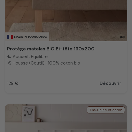
MADE IN TOURCOING
Protège matelas BIO Bi-tête 160x200
Accueil : Equilibré
bedtime
Housse (Coutil) : 100% coton bio
texture
129 €
Découvrir
Prix
Tissu laine et coton