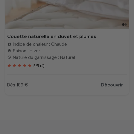
Couette naturelle en duvet et plumes
Indice de chaleur : Chaude
whatshot
Saison : Hiver
layers
Nature du garnissage : Naturel
texture
5
/
5
(4)
Dès 189 €
Découvrir
Prix