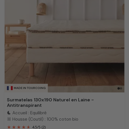
MADE IN TOURCOING
Surmatelas 130x190 Naturel en Laine -
Antitranspirant
Accueil : Equilibré
bedtime
Housse (Coutil) : 100% coton bio
texture
4.5
/
5
(2)