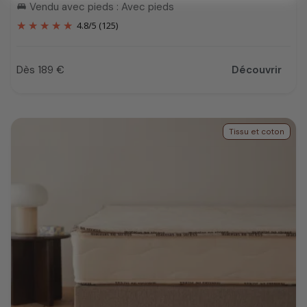
Vendu avec pieds : Avec pieds
king_bed
4.8
/
5
(125)
Dès 189 €
Découvrir
Prix
Tissu et coton