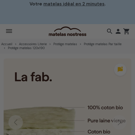
Votre
matelas idéal en 2 minutes
.
search

shopping_cart
Accueil
Accessoires Literie
Protège matelas
Protège matelas Par taille
Protège matelas 120x190
mark_chat_unread
Previous
Next