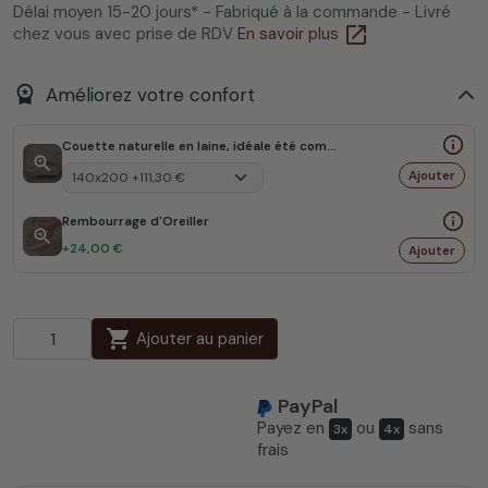
Délai moyen 15-20 jours* - Fabriqué à la commande - Livré
open_in_new
chez vous avec prise de RDV
En savoir plus
workspace_premium
Améliorez votre confort
info_outline
Couette naturelle en laine, idéale été comme hiver
zoom_in
Ajouter
info_outline
Rembourrage d'Oreiller
zoom_in
+24,00 €
Ajouter
shopping_cart
Ajouter au panier
PayPal
Payez en
ou
sans
3x
4x
frais