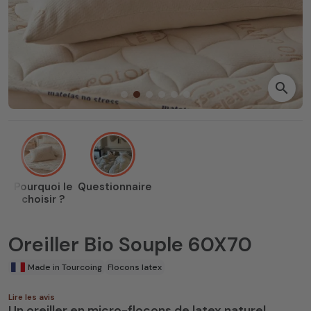
search
Pourquoi le
Questionnaire
choisir ?
Oreiller Bio Souple 60X70
Made in Tourcoing
Flocons latex
Lire les avis
Un oreiller en micro-flocons de latex naturel