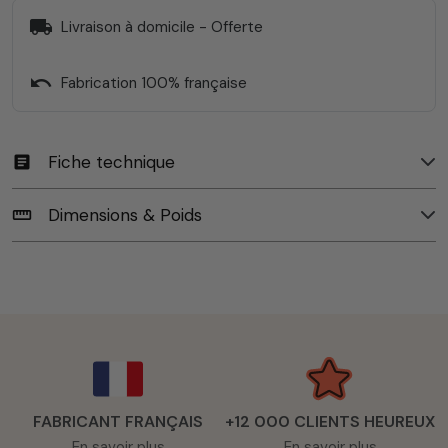
local_shipping
Livraison à domicile - Offerte
undo
Fabrication 100% française
Fiche technique
article
Dimensions & Poids
straighten
FABRICANT FRANÇAIS
+12 000 CLIENTS HEUREUX
En savoir plus
En savoir plus