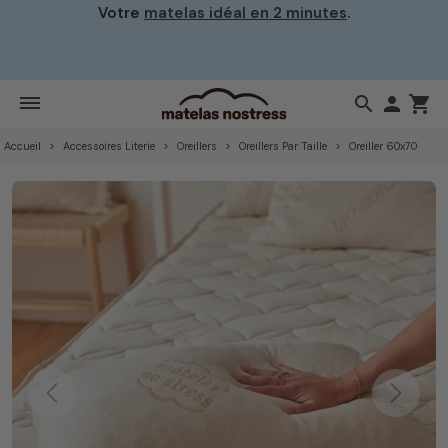
en 2 minutes
.
☀️ Notre atelier prend une petite p
délais de fabrication seront
prolongés
. Merci pour votre compré
🌿
search

shopping_cart
Accueil
Accessoires Literie
Oreillers
Oreillers Par Taille
Oreiller 60x70
Previous
Next