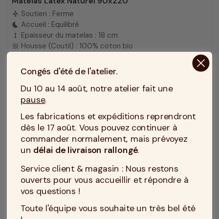
Matelas Latex Naturel 90x220
Soutien : Ferme
compress
Accueil : Equilibré
bedtime
Epaisseur du matelas : 18 cm
height
Housse (Coutil) : 100% coton bio
texture
5
/
5
(1)
Congés d'été de l'atelier.
Du 10 au 14 août, notre atelier fait une
759 €
Découvrir
Prix
pause
.
Les fabrications et expéditions reprendront
dès le 17 août. Vous pouvez continuer à
Flocons latex
commander normalement, mais prévoyez
un
délai de livraison rallongé
.
Service client & magasin : Nous restons
ouverts pour vous accueillir et répondre à
vos questions !
Toute l'équipe vous souhaite un très bel été
!