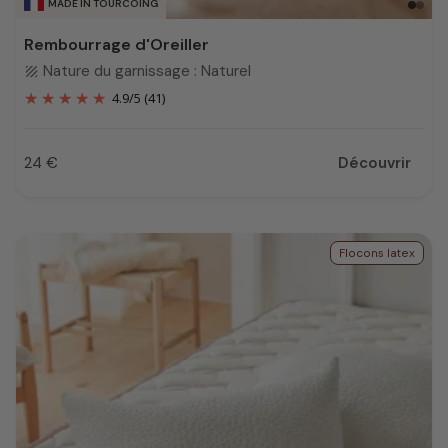
MADE IN TOURCOING
Rembourrage d'Oreiller
Nature du garnissage : Naturel
texture
4.9
/
5
(41)
24 €
Découvrir
Prix
Flocons latex