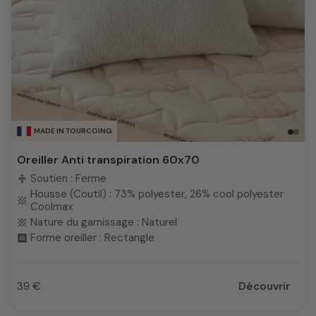
MADE IN TOURCOING
Oreiller Anti transpiration 60x70
Soutien : Ferme
compress
Housse (Coutil) : 73% polyester, 26% cool polyester
texture
Coolmax
Nature du garnissage : Naturel
texture
Forme oreiller : Rectangle
bedroom_child
39 €
Découvrir
Prix