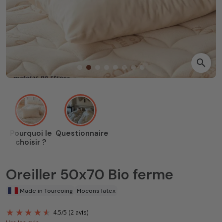
search
Pourquoi le
Questionnaire
choisir ?
Oreiller 50x70 Bio ferme
Made in Tourcoing
Flocons latex