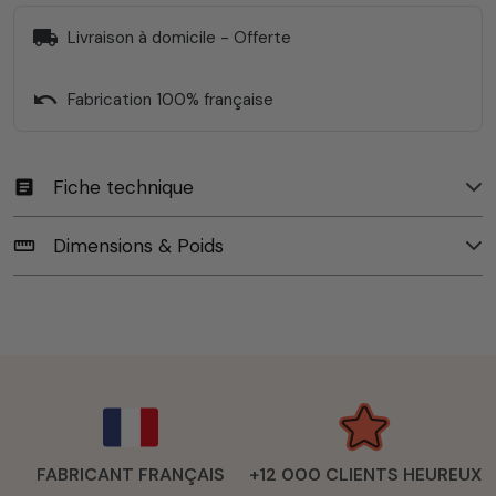
local_shipping
Livraison à domicile - Offerte
undo
Fabrication 100% française
Fiche technique
article
Dimensions & Poids
straighten
FABRICANT FRANÇAIS
+12 000 CLIENTS HEUREUX