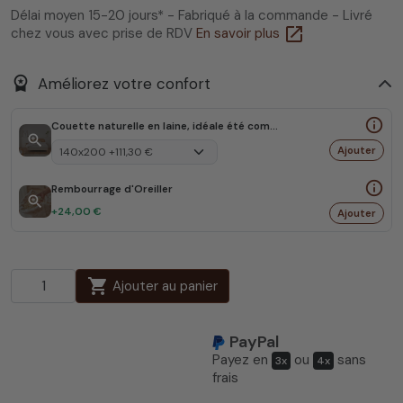
Délai moyen 15-20 jours* - Fabriqué à la commande - Livré
open_in_new
chez vous avec prise de RDV
En savoir plus
workspace_premium
Améliorez votre confort
info_outline
Couette naturelle en laine, idéale été comme hiver
zoom_in
Ajouter
info_outline
Rembourrage d'Oreiller
zoom_in
+24,00 €
Ajouter
shopping_cart
Ajouter au panier
PayPal
Payez en
ou
sans
3x
4x
frais