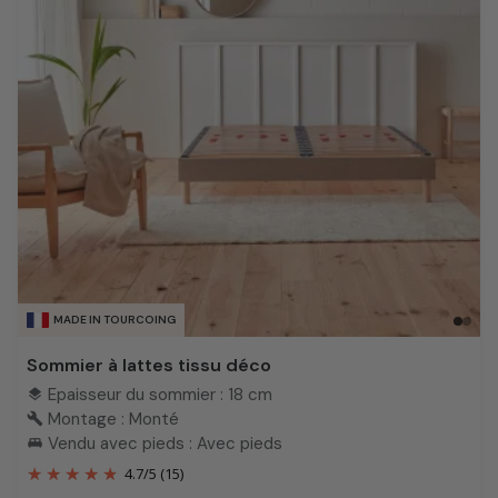
MADE IN TOURCOING
Sommier à lattes tissu déco
Epaisseur du sommier : 18 cm
layers
Montage : Monté
build
Vendu avec pieds : Avec pieds
king_bed
4.7
/
5
(15)