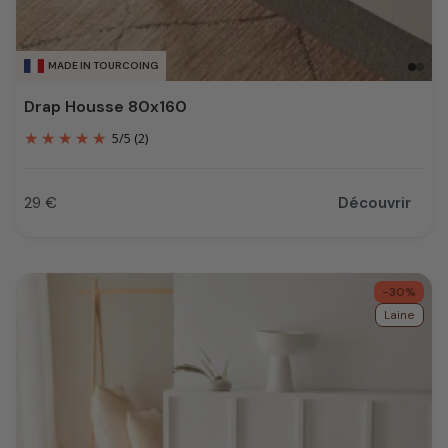
MADE IN TOURCOING
Drap Housse 80x160
5
/
5
(2)
29 €
Découvrir
Prix
-30%
Laine