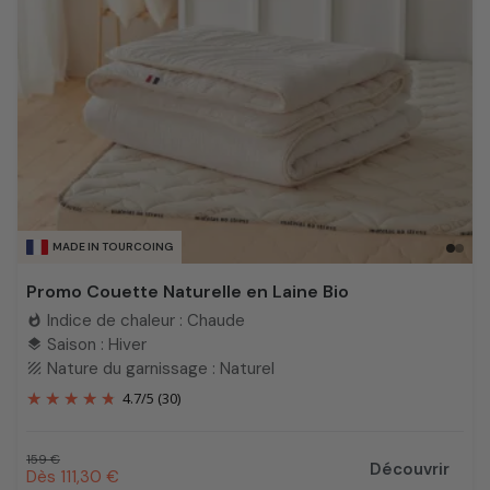
MADE IN TOURCOING
Promo Couette Naturelle en Laine Bio
Indice de chaleur : Chaude
whatshot
Saison : Hiver
layers
Nature du garnissage : Naturel
texture
4.7
/
5
(30)
Prix habituel
159 €
Découvrir
Prix promotionnel
Dès 111,30 €