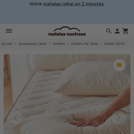
Votre
matelas idéal en 2 minutes
.
search

shopping_cart
Accueil
Accessoires Literie
Oreillers
Oreillers Par Taille
Oreiller 50x70
mark_chat_unread
Previous
Next