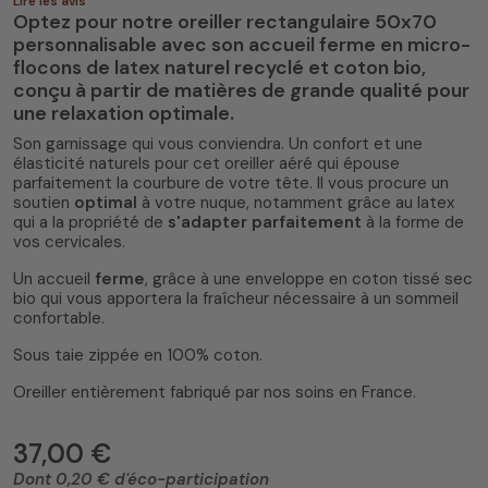
Lire les avis
Optez pour notre oreiller rectangulaire 50x70
personnalisable avec son accueil ferme en micro-
flocons de
latex naturel recyclé
et
coton bio
,
conçu à partir de matières de grande qualité pour
une relaxation optimale.
Son garnissage qui vous conviendra. Un confort et une
4.5
/
5
(2 avis)
élasticité naturels pour cet oreiller aéré qui épouse
parfaitement la courbure de votre tête. Il vous procure un
soutien
optimal
à votre nuque, notamment grâce au latex
qui a la propriété de
s'adapter parfaitement
à la forme de
vos cervicales.
Un accueil
ferme
, grâce à une enveloppe en coton tissé sec
bio qui vous apportera la fraîcheur nécessaire à un sommeil
confortable.
Sous taie zippée en 100% coton.
Oreiller entièrement fabriqué par nos soins en France.
37,00 €
Dont 0,20 € d'éco-participation