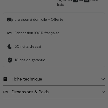
3x
4x
frais
local_shipping
Livraison à domicile - Offerte
undo
Fabrication 100% française
bedtime
30 nuits d'essai
verified_user
10 ans de garantie
Fiche technique
article
Dimensions & Poids
straighten