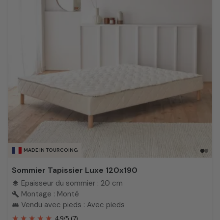
MADE IN TOURCOING
Sommier Tapissier Luxe 120x190
Epaisseur du sommier : 20 cm
layers
Montage : Monté
build
Vendu avec pieds : Avec pieds
king_bed
4.9
/
5
(7)