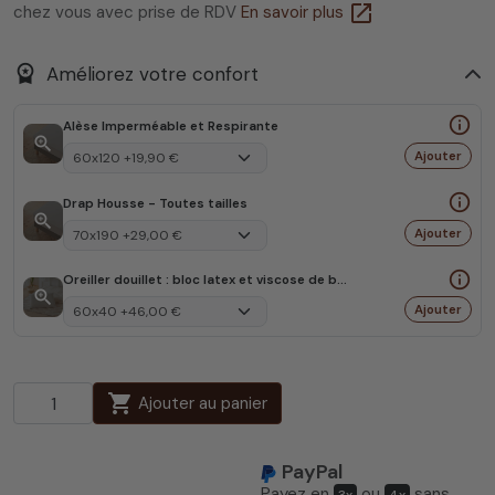
open_in_new
chez vous avec prise de RDV
En savoir plus
workspace_premium
Améliorez votre confort
info_outline
Alèse Imperméable et Respirante
zoom_in
Ajouter
info_outline
Drap Housse - Toutes tailles
zoom_in
Ajouter
info_outline
Oreiller douillet : bloc latex et viscose de bambou
zoom_in
Ajouter
shopping_cart
Ajouter au panier
PayPal
Payez en
ou
sans