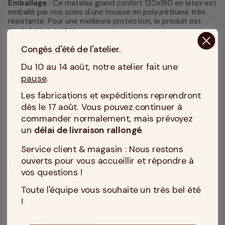
Emballage
: Ce matelas grand confort 120x190 en latex est
emballé par nos soins d'une housse en polyuréthane très
résistante. Pour une meilleure protection, le produit est
envoyé sous carton.
Livraison
: Livraison gratuite dans toute la France
Congés d'été de l'atelier.
métropolitaine.
Voir les conditions de fabrication et
livraison
.
Du 10 au 14 août, notre atelier fait une
pause
.
Matelas No Stress ® fait de votre sommeil sa priorité !
Les fabrications et expéditions reprendront
dès le 17 août. Vous pouvez continuer à
commander normalement, mais prévoyez
un
délai de livraison rallongé
.
Service client & magasin : Nous restons
ouverts pour vous accueillir et répondre à
ILS VONT SI BIEN ENSEMBLE...
vos questions !
Toute l'équipe vous souhaite un très bel été
Sommier à Lattes
!