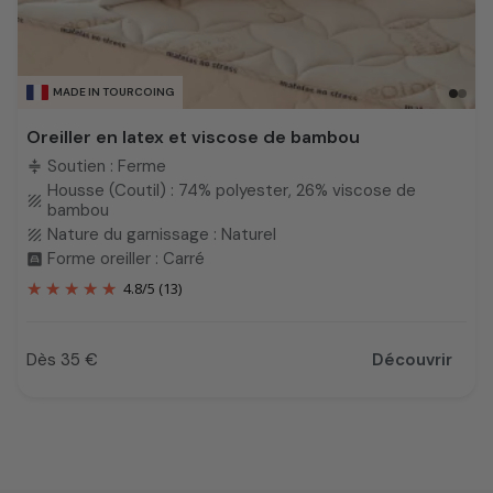
MADE IN TOURCOING
Oreiller en latex et viscose de bambou
Soutien : Ferme
compress
Housse (Coutil) : 74% polyester, 26% viscose de
texture
bambou
Nature du garnissage : Naturel
texture
Forme oreiller : Carré
bedroom_child
4.8
/
5
(13)
Dès 35 €
Découvrir
Prix