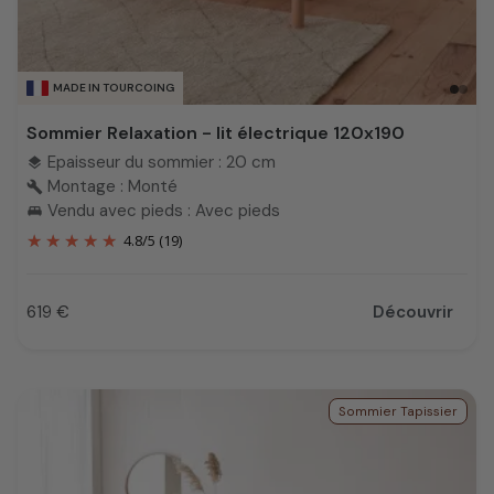
MADE IN TOURCOING
Sommier Relaxation - lit électrique 120x190
Epaisseur du sommier : 20 cm
layers
Montage : Monté
build
Vendu avec pieds : Avec pieds
king_bed
4.8
/
5
(19)
619 €
Découvrir
Prix
Sommier Tapissier