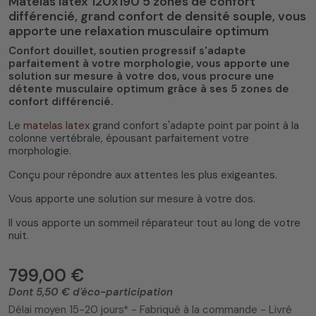
Matelas latex 120x190 5 zones de confort
différencié, grand confort de densité souple, vous
apporte une relaxation musculaire optimum
Confort douillet, soutien progressif s'adapte
parfaitement à votre morphologie, vous apporte une
solution sur mesure à votre dos, vous procure une
5
/
5
(3 avis)
détente musculaire optimum grâce à ses 5 zones de
confort différencié.
Le
matelas latex
grand confort s'adapte point par point à la
colonne vertébrale, épousant parfaitement votre
morphologie.
Conçu pour répondre aux attentes les plus exigeantes.
Vous apporte une solution sur mesure à votre dos.
Il vous apporte un sommeil réparateur tout au long de votre
nuit.
799,00 €
Dont 5,50 € d'éco-participation
Délai moyen 15-20 jours* - Fabriqué à la commande - Livré