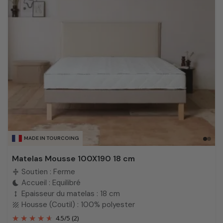
MADE IN TOURCOING
Matelas Mousse 100X190 18 cm
Soutien : Ferme
compress
Accueil : Equilibré
bedtime
Epaisseur du matelas : 18 cm
height
Housse (Coutil) : 100% polyester
texture
4.5
/
5
(2)