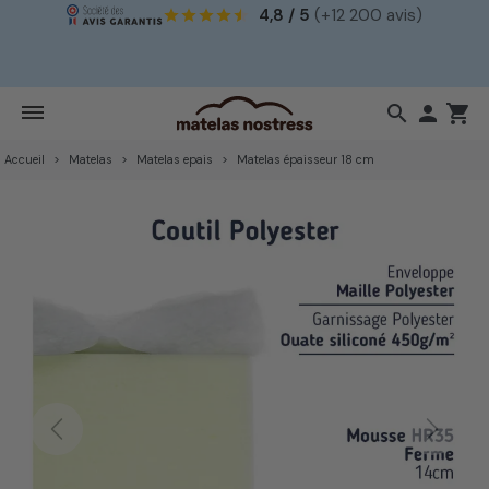
4,8 / 5
(+12 200 avis)
!
search

shopping_cart
Accueil
Matelas
Matelas epais
Matelas épaisseur 18 cm
Previous
Next