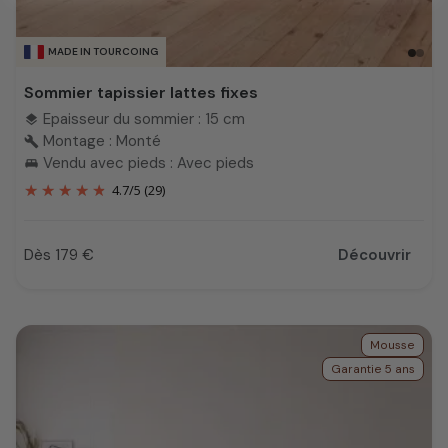
MADE IN TOURCOING
Sommier tapissier lattes fixes
Epaisseur du sommier : 15 cm
layers
Montage : Monté
build
Vendu avec pieds : Avec pieds
king_bed
4.7
/
5
(29)
Dès 179 €
Découvrir
Prix
Mousse
Garantie 5 ans