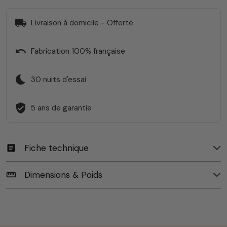
local_shipping
Livraison à domicile - Offerte
undo
Fabrication 100% française
bedtime
30 nuits d'essai
verified_user
5 ans de garantie
Fiche technique
article
Dimensions & Poids
straighten