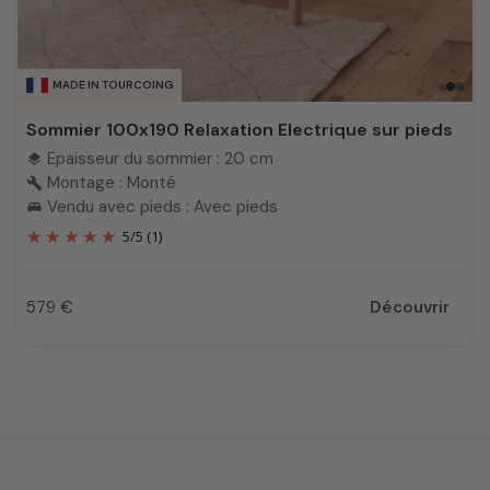
MADE IN TOURCOING
Sommier 100x190 Relaxation Electrique sur pieds
Epaisseur du sommier : 20 cm
layers
Montage : Monté
build
Vendu avec pieds : Avec pieds
king_bed
5
/
5
(1)
579 €
Découvrir
Prix