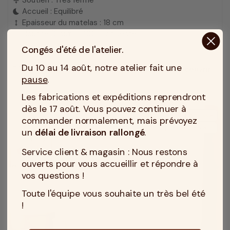
Soutien : Très ferme
compress
Accueil : Equilibré
bedtime
Epaisseur du matelas : 18 cm
height
Housse (Coutil) : 100% polyester
texture
Congés d'été de l'atelier.
Du 10 au 14 août, notre atelier fait une
709 €
Découvrir
Prix
pause
.
Les fabrications et expéditions reprendront
dès le 17 août. Vous pouvez continuer à
Mousse
commander normalement, mais prévoyez
Garantie 5 ans
un
délai de livraison rallongé
.
Service client & magasin : Nous restons
ouverts pour vous accueillir et répondre à
vos questions !
Toute l'équipe vous souhaite un très bel été
!