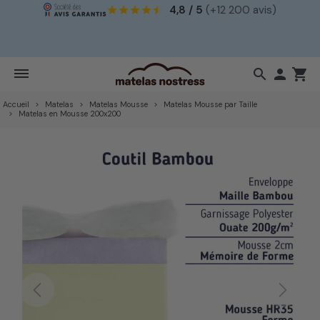
4,8 / 5
(+12 200 avis)
!
search

shopping_cart
Accueil
Matelas
Matelas Mousse
Matelas Mousse par Taille
Matelas en Mousse 200x200
Previous
Next