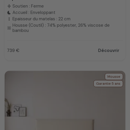
Soutien : Ferme
compress
Accueil : Enveloppant
bedtime
Epaisseur du matelas : 22 cm
height
Housse (Coutil) : 74% polyester, 26% viscose de
texture
bambou
739 €
Découvrir
Prix
Mousse
Garantie 5 ans