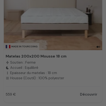
MADE IN TOURCOING
Matelas 200x200 Mousse 18 cm
Soutien : Ferme
compress
Accueil : Equilibré
bedtime
Epaisseur du matelas : 18 cm
height
Housse (Coutil) : 100% polyester
texture
559 €
Découvrir
Prix