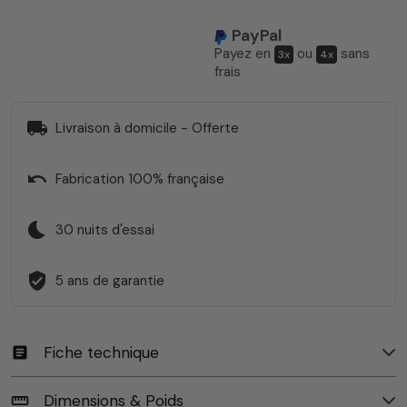
PayPal
Payez en
ou
sans
3x
4x
frais
local_shipping
Livraison à domicile - Offerte
undo
Fabrication 100% française
bedtime
30 nuits d'essai
verified_user
5 ans de garantie
Fiche technique
article
Dimensions & Poids
straighten