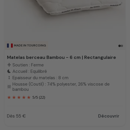
MADE IN TOURCOING
Matelas berceau Bambou - 6 cm | Rectangulaire
Soutien : Ferme
compress
Accueil : Equilibré
bedtime
Epaisseur du matelas : 8 cm
height
Housse (Coutil) : 74% polyester, 26% viscose de
texture
bambou
5
/
5
(22)
Dès 55 €
Découvrir
Prix