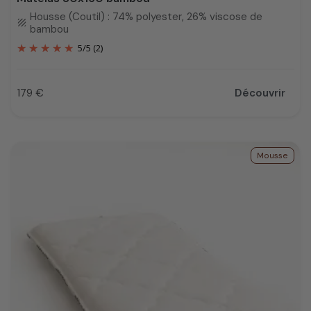
Housse (Coutil) : 74% polyester, 26% viscose de
texture
bambou
5
/
5
(2)
179 €
Découvrir
Prix
Mousse