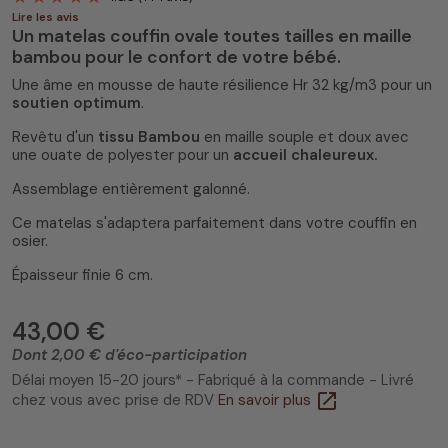
Lire les avis
Un matelas couffin ovale toutes tailles en maille
bambou pour le confort de votre bébé.
Une âme en mousse de haute résilience Hr 32 kg/m3 pour un
soutien optimum
.
Revêtu d'un
tissu Bambou
en maille souple et doux avec
4.8
/
5
(114 avis)
une ouate de polyester pour un
accueil chaleureux.
Assemblage entièrement galonné.
Ce matelas s'adaptera parfaitement dans votre couffin en
osier.
Épaisseur finie 6 cm.
43,00 €
Dont 2,00 € d'éco-participation
Délai moyen 15-20 jours* - Fabriqué à la commande - Livré
open_in_new
chez vous avec prise de RDV
En savoir plus