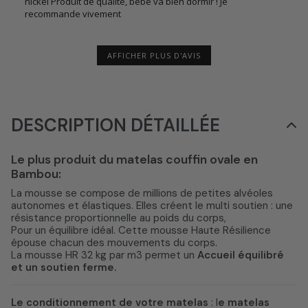
nickel Produit de qualité, bébé va bien dormir ! Je
recommande vivement
AFFICHER PLUS D'AVIS
DESCRIPTION DÉTAILLÉE
Le plus produit du matelas couffin ovale en
Bambou:
La mousse se compose de millions de petites alvéoles
autonomes et élastiques. Elles créent le multi soutien : une
résistance proportionnelle au poids du corps,
Pour un équilibre idéal. Cette mousse Haute Résilience
épouse chacun des mouvements du corps.
La mousse HR 32 kg par m3 permet un
Accueil équilibré
et un soutien ferme.
Le conditionnement de votre matelas
: l
e matelas