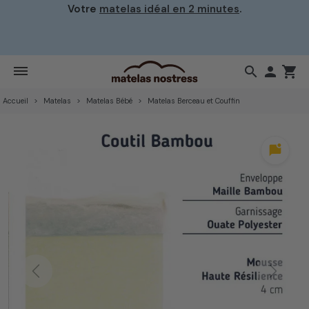
Votre
matelas idéal en 2 minutes
.
search

shopping_cart
Accueil
Matelas
Matelas Bébé
Matelas Berceau et Couffin
mark_chat_unread
Previous
Next