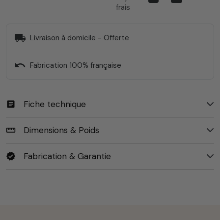
frais
local_shipping
Livraison à domicile - Offerte
undo
Fabrication 100% française
Fiche technique
article
Dimensions & Poids
straighten
Fabrication & Garantie
verified