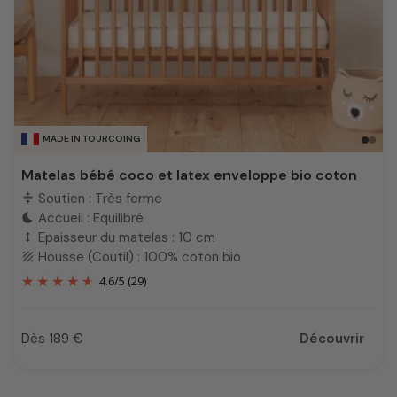
MADE IN TOURCOING
Matelas bébé coco et latex enveloppe bio coton
Soutien : Très ferme
compress
Accueil : Equilibré
bedtime
Epaisseur du matelas : 10 cm
height
Housse (Coutil) : 100% coton bio
texture
4.6
/
5
(29)
Dès 189 €
Découvrir
Prix