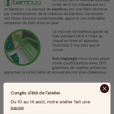
ovale de 6 cm d'épaisseur est
en Bambou : La viscose de
bambou
est une fibre obtenue
par transformation de la cellulose du bambou. Sa housse
est d’une douceur exceptionnelle, apporte une indéniable
sensation de bien-être en plus.
La viscose de bambou garde au
frais pendant l'été et bien au
chaud en hiver et absorbe
l'humidité 3 fois plus que le
coton.
Son nappage
: nous avons piqué
notre coutil bambou avec 200
grammes de ouatine polyester,
apportant à votre bébé un accueil encore plus chaleureux.
Congés d'été de l'atelier.
Du 10 au 14 août, notre atelier fait une
pause
.