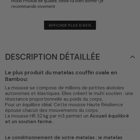
nickel Produit de qualité, bébé va bien dormir ! Je
recommande vivement
AFFICHER PLUS D'AVIS
DESCRIPTION DÉTAILLÉE
Le plus produit du matelas couffin ovale en
Bambou:
La mousse se compose de millions de petites alvéoles
autonomes et élastiques. Elles créent le multi soutien : une
résistance proportionnelle au poids du corps,
Pour un équilibre idéal. Cette mousse Haute Résilience
épouse chacun des mouvements du corps.
La mousse HR 32 kg par m3 permet un
Accueil équilibré
et un soutien ferme.
Le conditionnement de votre matelas
: l
e matelas