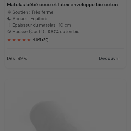
Matelas bébé coco et latex enveloppe bio coton
Soutien : Très ferme
compress
Accueil : Equilibré
bedtime
Epaisseur du matelas : 10 cm
height
Housse (Coutil) : 100% coton bio
texture
4.6
/
5
(29)
Dès 189 €
Découvrir
Prix