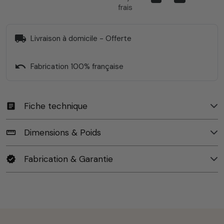
frais
local_shipping
Livraison à domicile - Offerte
undo
Fabrication 100% française
Fiche technique
article
Dimensions & Poids
straighten
Fabrication & Garantie
verified