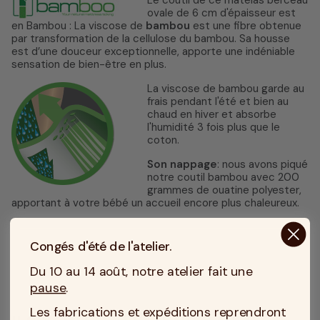
ovale de 6 cm d'épaisseur est
en Bambou : La viscose de
bambou
est une fibre obtenue
par transformation de la cellulose du bambou. Sa housse
est d’une douceur exceptionnelle, apporte une indéniable
sensation de bien-être en plus.
La viscose de bambou garde au
frais pendant l'été et bien au
chaud en hiver et absorbe
l'humidité 3 fois plus que le
coton.
Son nappage
: nous avons piqué
notre coutil bambou avec 200
grammes de ouatine polyester,
apportant à votre bébé un accueil encore plus chaleureux.
Congés d'été de l'atelier.
Du 10 au 14 août, notre atelier fait une
pause
.
Les fabrications et expéditions reprendront