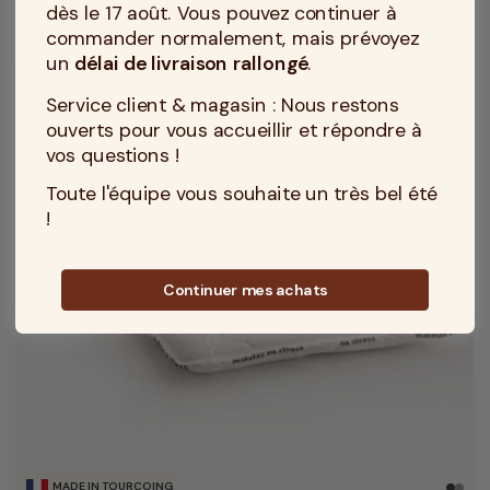
ILS VONT SI BIEN ENSEMBLE...
dès le 17 août. Vous pouvez continuer à
commander normalement, mais prévoyez
un
délai de livraison rallongé
.
Mousse
Service client & magasin : Nous restons
ouverts pour vous accueillir et répondre à
vos questions !
Toute l'équipe vous souhaite un très bel été
!
Continuer mes achats
MADE IN TOURCOING