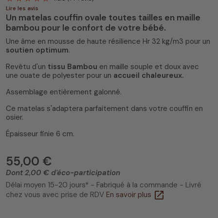
Lire les avis
Un matelas couffin ovale toutes tailles en maille
bambou pour le confort de votre bébé.
Une âme en mousse de haute résilience Hr 32 kg/m3 pour un
soutien optimum
.
Revêtu d'un
tissu Bambou
en maille souple et doux avec
4.8
/
5
(114 avis)
une ouate de polyester pour un
accueil chaleureux.
Assemblage entièrement galonné.
Ce matelas s'adaptera parfaitement dans votre couffin en
osier.
Épaisseur finie 6 cm.
55,00 €
Dont 2,00 € d'éco-participation
Délai moyen 15-20 jours* - Fabriqué à la commande - Livré
open_in_new
chez vous avec prise de RDV
En savoir plus