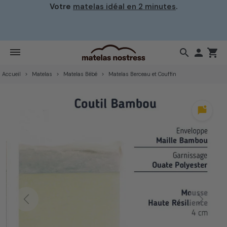
Votre
matelas idéal en 2 minutes
.
search

shopping_cart
Accueil
Matelas
Matelas Bébé
Matelas Berceau et Couffin
mark_chat_unread
Previous
Next