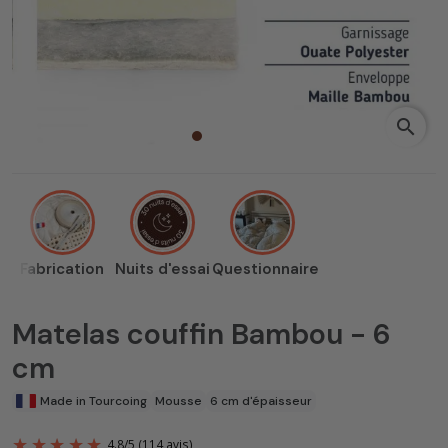
search
Fabrication
Nuits d'essai
Questionnaire
Matelas couffin Bambou - 6
cm
Made in Tourcoing
Mousse
6 cm d'épaisseur