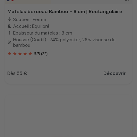
Matelas berceau Bambou - 6 cm | Rectangulaire
Soutien : Ferme
compress
Accueil : Equilibré
bedtime
Epaisseur du matelas : 8 cm
height
Housse (Coutil) : 74% polyester, 26% viscose de
texture
bambou
5
/
5
(22)
Dès 55 €
Découvrir
Prix