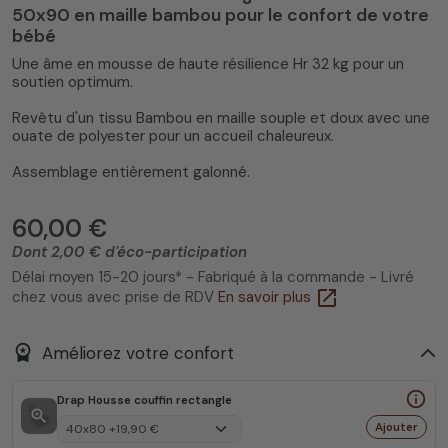
50x90 en maille bambou pour le confort de votre
bébé
Une âme en mousse de haute résilience Hr 32 kg pour un
soutien optimum.
Revêtu d'un tissu Bambou en maille souple et doux avec une
ouate de polyester pour un accueil chaleureux.
Assemblage entièrement galonné.
60,00 €
Dont 2,00 € d'éco-participation
Délai moyen 15-20 jours* - Fabriqué à la commande - Livré
open_in_new
chez vous avec prise de RDV
En savoir plus
workspace_premium
Améliorez votre confort
info_outline
Drap Housse couffin rectangle
zoom_in
Ajouter