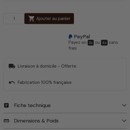
shopping_cart
Ajouter au panier
PayPal
Payez en
ou
sans
3x
4x
frais
local_shipping
Livraison à domicile - Offerte
undo
Fabrication 100% française
Fiche technique
article
Dimensions & Poids
straighten