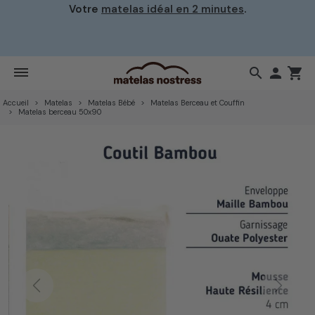
Votre
matelas idéal en 2 minutes
.
search

shopping_cart
Accueil
Matelas
Matelas Bébé
Matelas Berceau et Couffin
Matelas berceau 50x90
Previous
Next