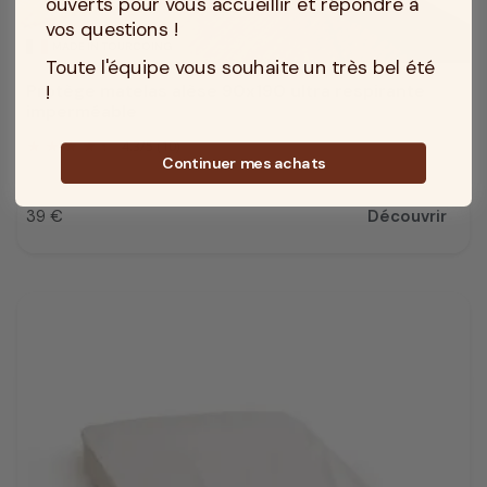
ouverts pour vous accueillir et répondre à
vos questions !
MADE IN TOURCOING
Toute l'équipe vous souhaite un très bel été
Protège matelas alèse 90x190 ultra respirante
!
imperméable
4.3
/
5
(10)
Continuer mes achats
39 €
Découvrir
Prix