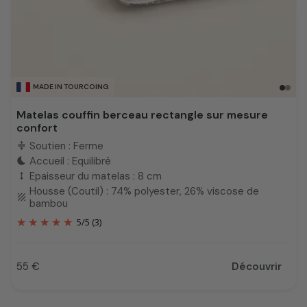
MADE IN TOURCOING
Matelas couffin berceau rectangle sur mesure
confort
Soutien : Ferme
compress
Accueil : Equilibré
bedtime
Epaisseur du matelas : 8 cm
height
Housse (Coutil) : 74% polyester, 26% viscose de
texture
bambou
5
/
5
(3)
55 €
Découvrir
Prix