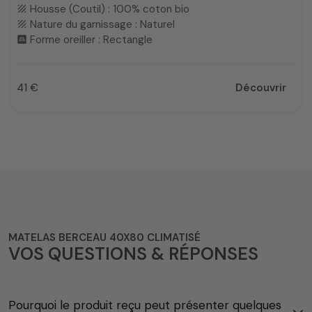
Housse (Coutil) : 100% coton bio
texture
Nature du garnissage : Naturel
texture
Forme oreiller : Rectangle
bedroom_child
41 €
Découvrir
Prix
MATELAS BERCEAU 40X80 CLIMATISÉ
VOS QUESTIONS & RÉPONSES
Pourquoi le produit reçu peut présenter quelques