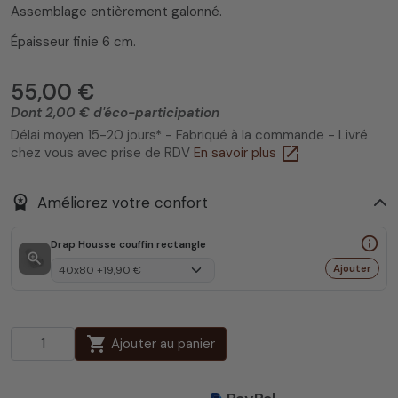
Assemblage entièrement galonné.
Épaisseur finie 6 cm.
55,00 €
Dont 2,00 € d'éco-participation
Délai moyen 15-20 jours* - Fabriqué à la commande - Livré
open_in_new
chez vous avec prise de RDV
En savoir plus
workspace_premium
Améliorez votre confort
info_outline
Drap Housse couffin rectangle
zoom_in
Ajouter
shopping_cart
Ajouter au panier