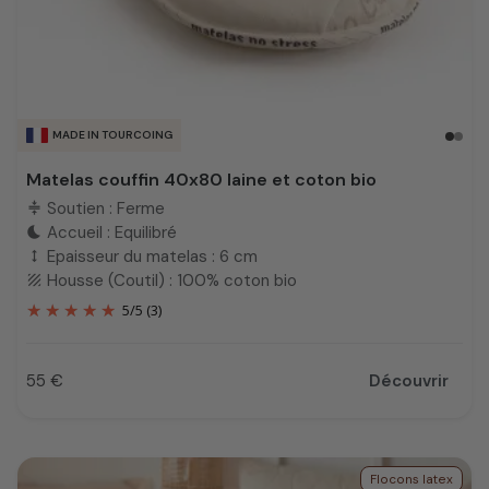
MADE IN TOURCOING
Matelas couffin 40x80 laine et coton bio
Soutien : Ferme
compress
Accueil : Equilibré
bedtime
Epaisseur du matelas : 6 cm
height
Housse (Coutil) : 100% coton bio
texture
5
/
5
(3)
55 €
Découvrir
Prix
Flocons latex