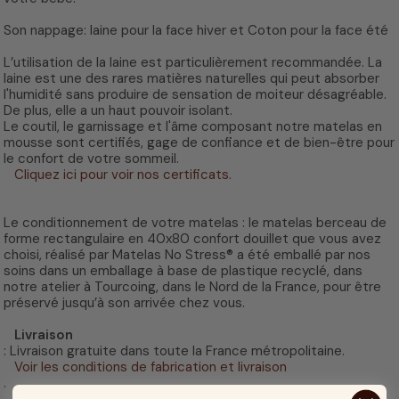
Son nappage: laine pour la face hiver et Coton pour la face été
L’utilisation de la laine est particulièrement recommandée. La
laine est une des rares matières naturelles qui peut absorber
l'humidité sans produire de sensation de moiteur désagréable.
De plus, elle a un haut pouvoir isolant.
Le coutil, le garnissage et l'âme composant notre matelas en
mousse sont certifiés, gage de confiance et de bien-être pour
le confort de votre sommeil.
Cliquez ici pour voir nos certificats.
Le conditionnement de votre matelas : le matelas berceau de
forme rectangulaire en 40x80 confort douillet que vous avez
choisi, réalisé par Matelas No Stress® a été emballé par nos
soins dans un emballage à base de plastique recyclé, dans
notre atelier à Tourcoing, dans le Nord de la France, pour être
préservé jusqu’à son arrivée chez vous.
Livraison
: Livraison gratuite dans toute la France métropolitaine.
Voir les conditions de fabrication et livraison
.