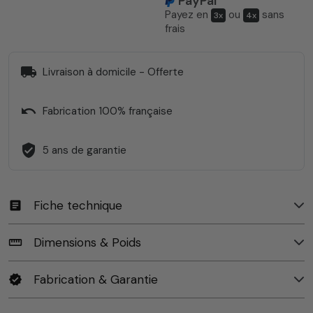
PayPal
Payez en
ou
sans
3x
4x
frais
local_shipping
Livraison à domicile - Offerte
undo
Fabrication 100% française
verified_user
5 ans de garantie
Fiche technique
article
Dimensions & Poids
straighten
Fabrication & Garantie
verified