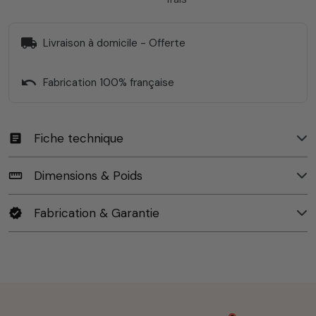
local_shipping
Livraison à domicile - Offerte
undo
Fabrication 100% française
Fiche technique
article
Dimensions & Poids
straighten
Fabrication & Garantie
verified