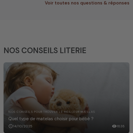
Voir toutes nos questions & réponses
NOS CONSEILS LITERIE
NOS CONSEILS POUR TROUVER LE MEILLEUR MATELAS
Quel type de matelas choisir pour bébé ?
schedule
14/10/2025
visibility
1838