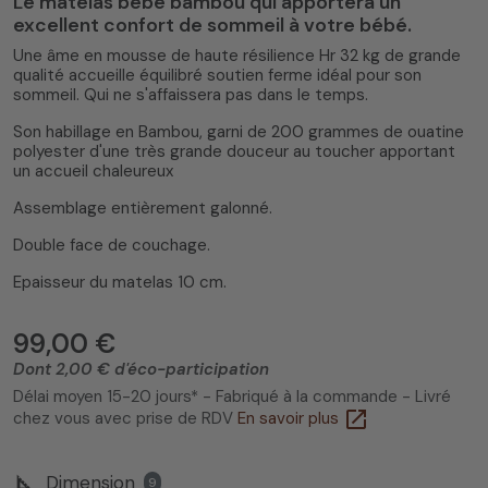
Le matelas bébé bambou qui apportera un
excellent confort de sommeil à votre bébé.
Une âme en mousse de haute résilience Hr 32 kg de grande
qualité accueille équilibré soutien ferme idéal pour son
sommeil. Qui ne s'affaissera pas dans le temps.
5
/
5
(30 avis)
Son habillage en Bambou, garni de 200 grammes de ouatine
polyester d'une très grande douceur au toucher apportant
un accueil chaleureux
Assemblage entièrement galonné.
Double face de couchage.
Epaisseur du matelas 10 cm.
99,00 €
Dont 2,00 € d'éco-participation
Délai moyen 15-20 jours* - Fabriqué à la commande - Livré
open_in_new
chez vous avec prise de RDV
En savoir plus
square_foot
Dimension
9