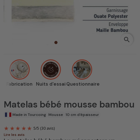
search
Fabrication
Nuits d'essai
Questionnaire
Matelas bébé mousse bambou
Made in Tourcoing
Mousse
10 cm d'épaisseur
Lire les avis