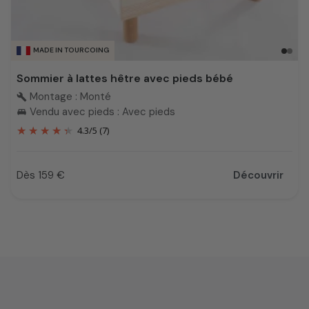
MADE IN TOURCOING
Sommier à lattes hêtre avec pieds bébé
Montage : Monté
build
Vendu avec pieds : Avec pieds
king_bed
4.3
/
5
(7)
Dès 159 €
Découvrir
Prix