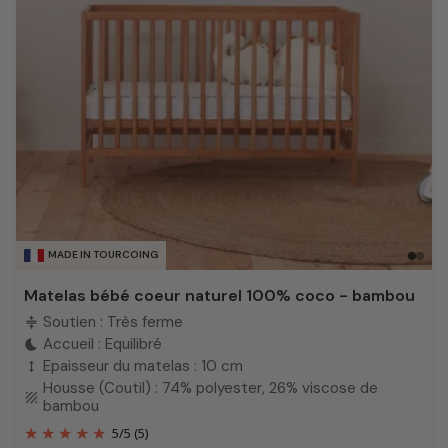
MADE IN TOURCOING
Matelas bébé coeur naturel 100% coco - bambou
Soutien : Très ferme
compress
Accueil : Equilibré
bedtime
Epaisseur du matelas : 10 cm
height
Housse (Coutil) : 74% polyester, 26% viscose de
texture
bambou
5
/
5
(5)