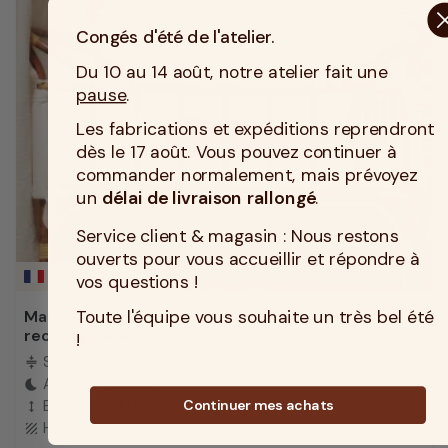
Congés d'été de l'atelier.
Du 10 au 14 août, notre atelier fait une
pause
.
Les fabrications et expéditions reprendront
dès le 17 août. Vous pouvez continuer à
commander normalement, mais prévoyez
un
délai de livraison rallongé
.
Service client & magasin : Nous restons
ouverts pour vous accueillir et répondre à
MADE IN TOURCOING
vos questions !
Toute l'équipe vous souhaite un très bel été
Matelas bébé sur mesure confort douillet
rectangulaire
!
Soutien : Ferme
compress
Accueil : Equilibré
bedtime
Continuer mes achats
Epaisseur du matelas : 8 cm
height
Housse (Coutil) : 100% coton bio
texture