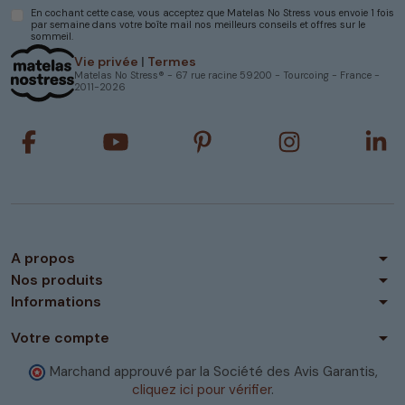
En cochant cette case, vous acceptez que Matelas No Stress vous envoie 1 fois
par semaine dans votre boîte mail nos meilleurs conseils et offres sur le
sommeil.
Vie privée
|
Termes
Matelas No Stress® - 67 rue racine 59200 - Tourcoing - France -
2011-2026
arrow_drop_down
A propos
arrow_drop_down
Nos produits
arrow_drop_down
Informations
arrow_drop_down
Votre compte
Marchand approuvé par la Société des Avis Garantis,
cliquez ici pour vérifier
.