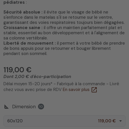
pédiatres
:
Sécurité absolue :
il évite que le visage de bébé ne
s'enfonce dans le matelas s'il se retourne sur le ventre,
garantissant des voies respiratoires toujours bien dégagées.
Croissance saine :
il offre un maintien parfaitement plat et
stable, essentiel au bon développement et à l'alignement de
sa colonne vertébrale.
Liberté de mouvement :
il permet à votre bébé de prendre
de bons appuis pour se retourner et bouger librement
pendant son sommeil.
119,00 €
Dont 2,00 € d'éco-participation
Délai moyen 15-20 jours* - Fabriqué à la commande - Livré
open_in_new
chez vous avec prise de RDV
En savoir plus
square_foot
Dimension
10
60x120
119,00 €