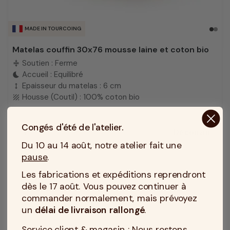
MADE IN TOURCOING
Matelas couffin 30x76 mousse laine et coton bio
Soutien : Ferme
compress
Accueil : Equilibré
bedtime
Epaisseur du matelas : 6 cm
height
Housse (Coutil) : 100% coton bio
texture
Congés d'été de l'atelier.
66 €
Découvrir
Prix
Du 10 au 14 août, notre atelier fait une
pause
.
Les fabrications et expéditions reprendront
dès le 17 août. Vous pouvez continuer à
commander normalement, mais prévoyez
un
délai de livraison rallongé
.
Service client & magasin : Nous restons