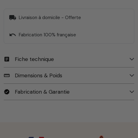
local_shipping
Livraison à domicile - Offerte
undo
Fabrication 100% française
Fiche technique
article
Dimensions & Poids
straighten
Fabrication & Garantie
verified