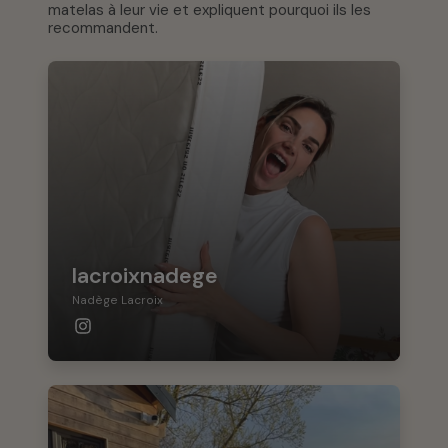
matelas à leur vie et expliquent pourquoi ils les
recommandent.
lacroixnadege
Nadège Lacroix