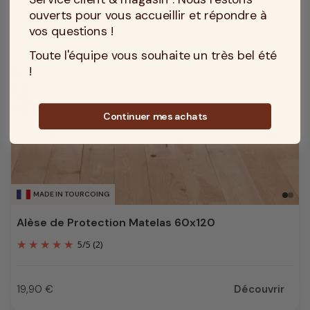
ouverts pour vous accueillir et répondre à
vos questions !
Toute l'équipe vous souhaite un très bel été
!
Continuer mes achats
MADE IN TOURCOING
Alèse de Protection Matelas 60x120
5
/
5
(2)
19,90 €
Découvrir
Prix