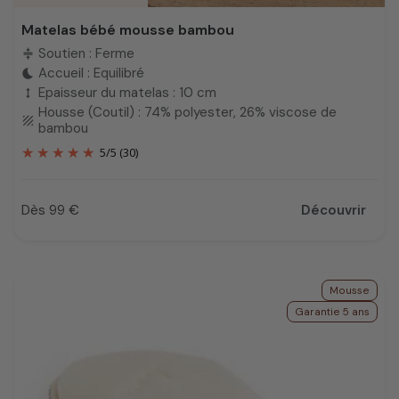
Matelas bébé mousse bambou
Soutien : Ferme
compress
Accueil : Equilibré
bedtime
Epaisseur du matelas : 10 cm
height
Housse (Coutil) : 74% polyester, 26% viscose de
texture
bambou
5
/
5
(30)
Dès 99 €
Découvrir
Prix
Mousse
Garantie 5 ans