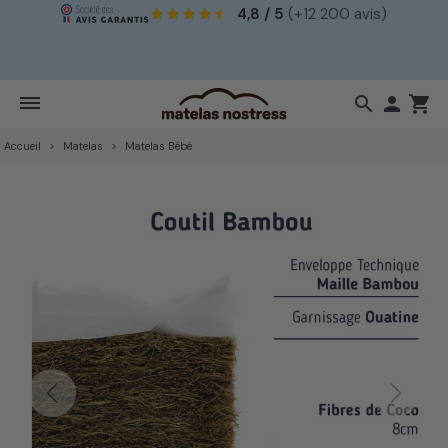
4,8 / 5
(+12 200 avis)
!
search

shopping_cart
Accueil
Matelas
Matelas Bébé
Previous
Next