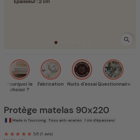
search
Pourquoi le
Fabrication
Nuits d'essai
Questionnaire
choisir ?
Protège matelas 90x220
Made in Tourcoing
Tissu anti-acarien
1 cm d'épaisseur