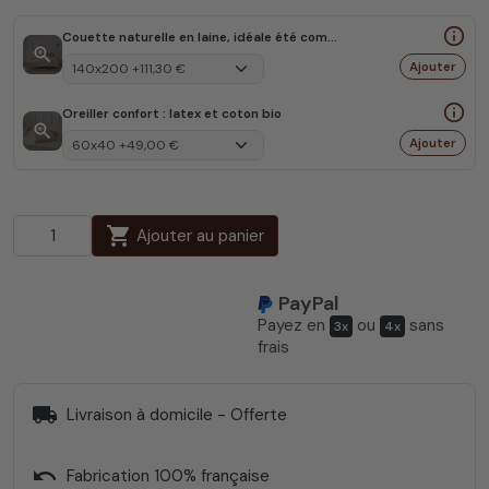
info_outline
Couette naturelle en laine, idéale été comme hiver
zoom_in
Ajouter
info_outline
Oreiller confort : latex et coton bio
zoom_in
Ajouter
shopping_cart
Ajouter au panier
PayPal
Payez en
ou
sans
3x
4x
frais
local_shipping
Livraison à domicile - Offerte
undo
Fabrication 100% française