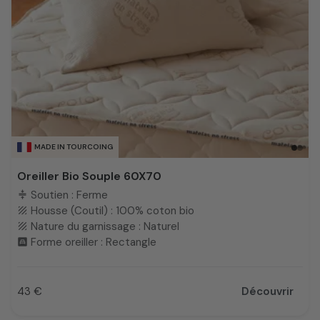
MADE IN TOURCOING
Oreiller Bio Souple 60X70
Soutien : Ferme
compress
Housse (Coutil) : 100% coton bio
texture
Nature du garnissage : Naturel
texture
Forme oreiller : Rectangle
bedroom_child
43 €
Découvrir
Prix