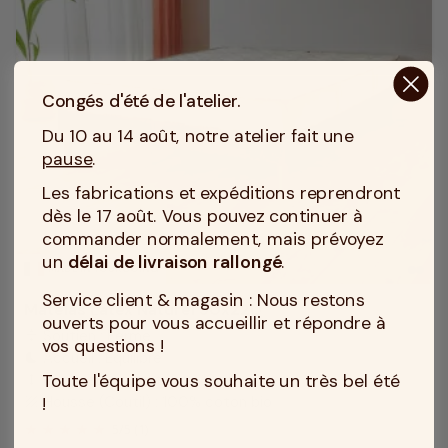
Congés d'été de l'atelier.
Du 10 au 14 août, notre atelier fait une
pause
.
Les fabrications et expéditions reprendront
dès le 17 août. Vous pouvez continuer à
commander normalement, mais prévoyez
un
délai de livraison rallongé
.
MADE IN TOURCOING
Service client & magasin : Nous restons
Matelas Latex Naturel 90x220
ouverts pour vous accueillir et répondre à
Soutien : Ferme
compress
vos questions !
Accueil : Equilibré
bedtime
Toute l'équipe vous souhaite un très bel été
Epaisseur du matelas : 18 cm
height
!
Housse (Coutil) : 100% coton bio
texture
5
/
5
(1)