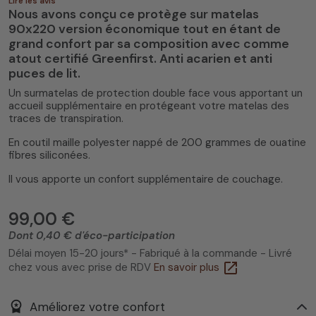
Lire les avis
Nous avons conçu ce protège sur matelas
90x220 version économique tout en étant de
grand confort par sa composition avec comme
atout certifié Greenfirst. Anti acarien et anti
puces de lit.
Un surmatelas de protection double face vous apportant un
5
/
5
(1 avis)
accueil supplémentaire en protégeant votre matelas des
traces de transpiration.
En coutil maille polyester nappé de 200 grammes de ouatine
fibres siliconées.
Il vous apporte un confort supplémentaire de couchage.
99,00 €
Dont 0,40 € d'éco-participation
Délai moyen 15-20 jours* - Fabriqué à la commande - Livré
open_in_new
chez vous avec prise de RDV
En savoir plus
workspace_premium
Améliorez votre confort