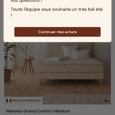
vos questions !
Latex
Toute l'équipe vous souhaite un très bel été
Garantie 10 ans
!
Continuer mes achats
MADE IN TOURCOING
Matelas Grand Confort Médium