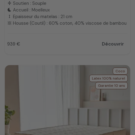
Soutien : Souple
compress
Accueil : Moelleux
bedtime
Epaisseur du matelas : 21 cm
height
Housse (Coutil) : 60% coton, 40% viscose de bambou
texture
939 €
Découvrir
Prix
Coco
Latex 100% naturel
Garantie 10 ans