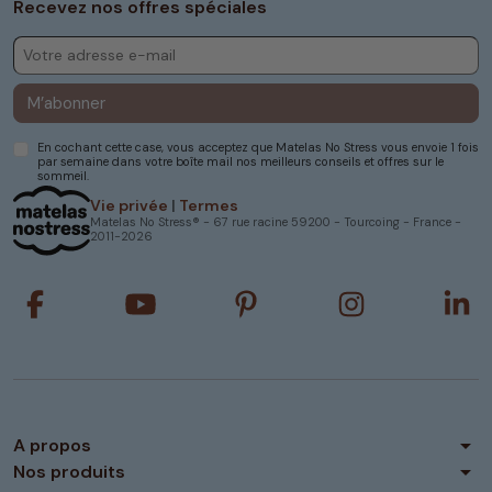
Recevez nos offres spéciales
M’abonner
En cochant cette case, vous acceptez que Matelas No Stress vous envoie 1 fois
par semaine dans votre boîte mail nos meilleurs conseils et offres sur le
sommeil.
Vie privée
|
Termes
Matelas No Stress® - 67 rue racine 59200 - Tourcoing - France -
2011-2026
arrow_drop_down
A propos
arrow_drop_down
Nos produits