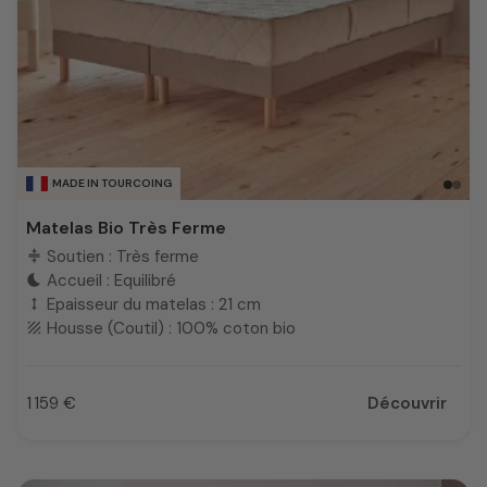
MADE IN TOURCOING
Matelas Bio Très Ferme
Soutien : Très ferme
compress
Accueil : Equilibré
bedtime
Epaisseur du matelas : 21 cm
height
Housse (Coutil) : 100% coton bio
texture
1 159 €
Découvrir
Prix