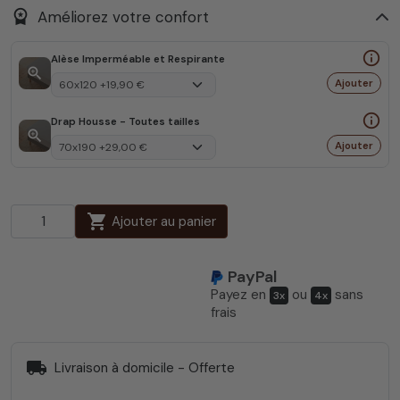
workspace_premium
Améliorez votre confort
info_outline
Alèse Imperméable et Respirante
zoom_in
Ajouter
info_outline
Drap Housse - Toutes tailles
zoom_in
Ajouter
shopping_cart
Ajouter au panier
PayPal
Payez en
ou
sans
3x
4x
frais
local_shipping
Livraison à domicile - Offerte