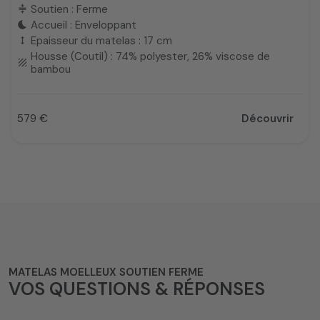
Soutien : Ferme
compress
Accueil : Enveloppant
bedtime
Epaisseur du matelas : 17 cm
height
Housse (Coutil) : 74% polyester, 26% viscose de
texture
bambou
579 €
Découvrir
Prix
MATELAS MOELLEUX SOUTIEN FERME
VOS QUESTIONS & RÉPONSES