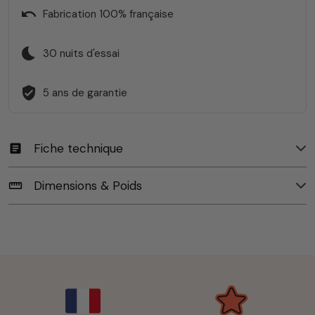
undo
Fabrication 100% française
bedtime
30 nuits d'essai
verified_user
5 ans de garantie
Fiche technique
article
Dimensions & Poids
straighten