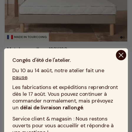
MADE IN TOURCOING
Matelas moelleux 130X190
Soutien : Ferme
compress
Congés d'été de l'atelier.
Accueil : Moelleux
bedtime
Du 10 au 14 août, notre atelier fait une
Epaisseur du matelas : 14 cm
height
Housse (Coutil) : 74% polyester, 26% viscose de
pause
.
texture
bambou
Les fabrications et expéditions reprendront
5
/
5
(1)
dès le 17 août. Vous pouvez continuer à
commander normalement, mais prévoyez
un
délai de livraison rallongé
.
479 €
Découvrir
Prix
Service client & magasin : Nous restons
ouverts pour vous accueillir et répondre à