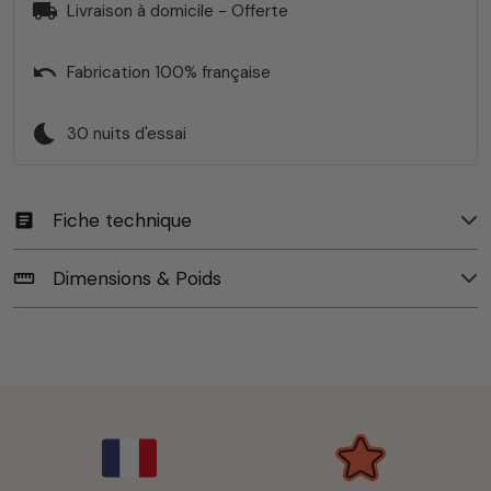
local_shipping
Livraison à domicile - Offerte
undo
Fabrication 100% française
bedtime
30 nuits d'essai
Fiche technique
article
Dimensions & Poids
straighten