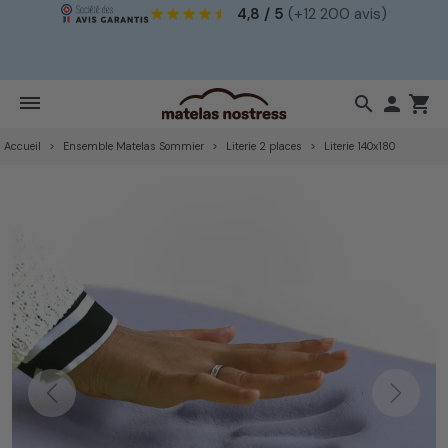
4,8 / 5
(+12 200 avis)
!
search

shopping_cart
Accueil
Ensemble Matelas Sommier
Literie 2 places
Literie 140x180
Previous
Next