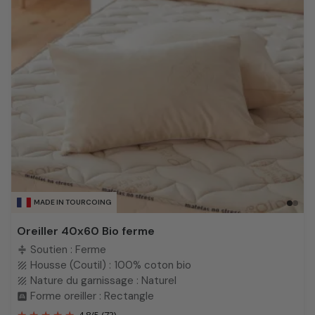
MADE IN TOURCOING
Oreiller 40x60 Bio ferme
Soutien : Ferme
compress
Housse (Coutil) : 100% coton bio
texture
Nature du garnissage : Naturel
texture
Forme oreiller : Rectangle
bedroom_child