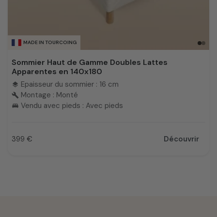
MADE IN TOURCOING
Sommier Haut de Gamme Doubles Lattes
Apparentes en 140x180
Epaisseur du sommier : 16 cm
layers
Montage : Monté
build
Vendu avec pieds : Avec pieds
king_bed
399 €
Découvrir
Prix