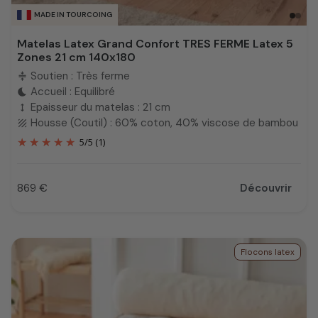
MADE IN TOURCOING
Matelas Latex Grand Confort TRES FERME Latex 5
Zones 21 cm 140x180
Soutien : Très ferme
compress
Accueil : Equilibré
bedtime
Epaisseur du matelas : 21 cm
height
Housse (Coutil) : 60% coton, 40% viscose de bambou
texture
5
/
5
(1)
869 €
Découvrir
Prix
Flocons latex