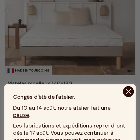
MADE IN TOURCOING
Matelas moelleux 140x180
Soutien : Ferme
compress
Congés d'été de l'atelier.
Accueil : Moelleux
bedtime
Epaisseur du matelas : 14 cm
height
Du 10 au 14 août, notre atelier fait une
Housse (Coutil) : 74% polyester, 26% viscose de
pause
.
texture
bambou
Les fabrications et expéditions reprendront
dès le 17 août. Vous pouvez continuer à
commander normalement, mais prévoyez
479 €
Découvrir