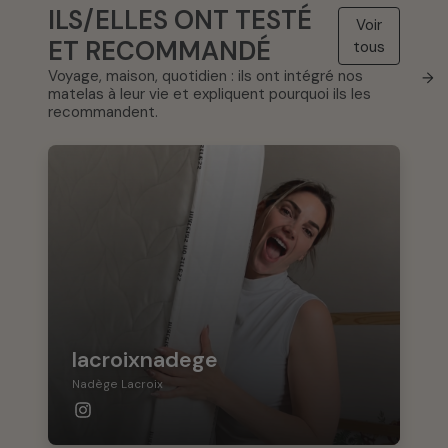
ILS/ELLES ONT TESTÉ
Voir
ET RECOMMANDÉ
tous
Voyage, maison, quotidien : ils ont intégré nos
→
matelas à leur vie et expliquent pourquoi ils les
recommandent.
lacroixnadege
Nadège Lacroix