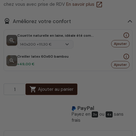
open_in_new
chez vous avec prise de RDV
En savoir plus
workspace_premium
Améliorez votre confort
info_outline
Couette naturelle en laine, idéale été comme hiver
zoom_in
Ajouter
info_outline
Oreiller latex 60x60 bambou
zoom_in
+49,00 €
Ajouter
shopping_cart
Ajouter au panier
PayPal
Payez en
ou
sans
3x
4x
frais