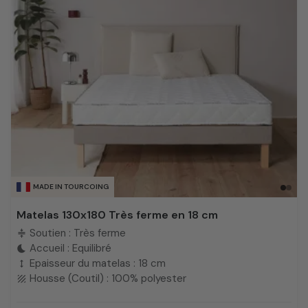
MADE IN TOURCOING
Matelas 130x180 Très ferme en 18 cm
Soutien : Très ferme
compress
Accueil : Equilibré
bedtime
Epaisseur du matelas : 18 cm
height
Housse (Coutil) : 100% polyester
texture