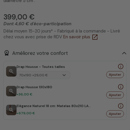
diamètre 5 cm .
399,00 €
Dont 4,60 € d'éco-participation
Délai moyen 15-20 jours* - Fabriqué à la commande - Livré
open_in_new
chez vous avec prise de RDV
En savoir plus
workspace_premium
Améliorez votre confort
info_outline
Drap Housse - Toutes tailles
zoom_in
Ajouter
info_outline
Drap Housse 130x180
zoom_in
+36,00 €
Ajouter
info_outline
Elégance Naturel 18 cm: Matelas 80x210 LATEX NATUREL BIO
zoom_in
+679,00 €
Ajouter