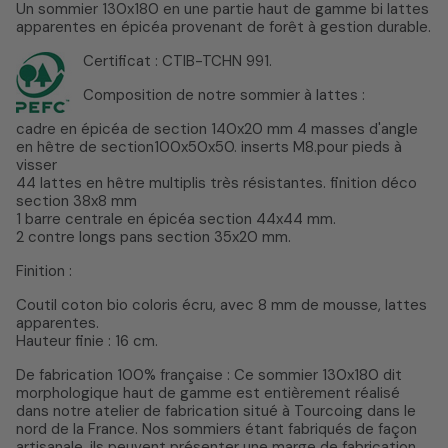
Un sommier 130x180 en une partie haut de gamme bi lattes
apparentes en épicéa provenant de forêt à gestion durable.
Certificat : CTIB-TCHN 991.
Composition de notre sommier à lattes :
cadre en épicéa de section 140x20 mm 4 masses d'angle
en hêtre de section100x50x50. inserts M8.pour pieds à
visser
44 lattes en hêtre multiplis très résistantes. finition déco
section 38x8 mm
1 barre centrale en épicéa section 44x44 mm.
2 contre longs pans section 35x20 mm.
Finition :
Coutil coton bio coloris écru, avec 8 mm de mousse, lattes
apparentes.
Hauteur finie : 16 cm.
De fabrication 100% française : Ce sommier 130x180 dit
morphologique haut de gamme est entièrement réalisé
dans notre atelier de fabrication situé à Tourcoing dans le
nord de la France. Nos sommiers étant fabriqués de façon
artisanale, ils peuvent présenter une marge de fabrication