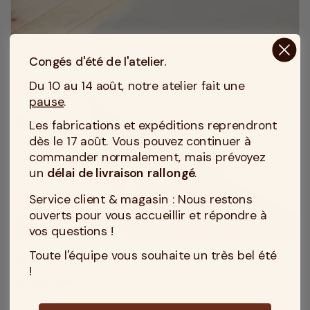
Congés d'été de l'atelier.
Du 10 au 14 août, notre atelier fait une
pause
.
Les fabrications et expéditions reprendront
dès le 17 août. Vous pouvez continuer à
commander normalement, mais prévoyez
un
délai de livraison rallongé
.
Service client & magasin : Nous restons
ouverts pour vous accueillir et répondre à
vos questions !
MADE IN TOURCOING
Toute l'équipe vous souhaite un très bel été
Drap Housse 130x180
!
5
/
5
(2)