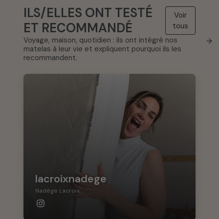
ILS/ELLES ONT TESTÉ
Voir
ET RECOMMANDÉ
tous
Voyage, maison, quotidien : ils ont intégré nos
→
matelas à leur vie et expliquent pourquoi ils les
recommandent.
lacroixnadege
Nadège Lacroix