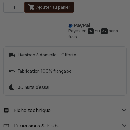
shopping_cart
Ajouter au panier
PayPal
Payez en
ou
sans
3x
4x
frais
local_shipping
Livraison à domicile - Offerte
undo
Fabrication 100% française
bedtime
30 nuits d'essai
Fiche technique
article
Dimensions & Poids
straighten