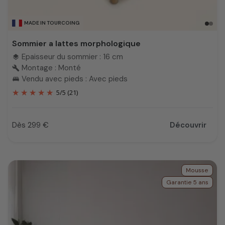
MADE IN TOURCOING
Sommier a lattes morphologique
Epaisseur du sommier : 16 cm
layers
Montage : Monté
build
Vendu avec pieds : Avec pieds
king_bed
5
/
5
(21)
Dès 299 €
Découvrir
Prix
Mousse
Garantie 5 ans