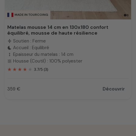
MADE IN TOURCOING
Matelas mousse 14 cm en 130x180 confort
équilibré, mousse de haute résilience
Soutien : Ferme
compress
Accueil : Equilibré
bedtime
Epaisseur du matelas : 14 cm
height
Housse (Coutil) : 100% polyester
texture
3.7
/
5
(3)
359 €
Découvrir
Prix