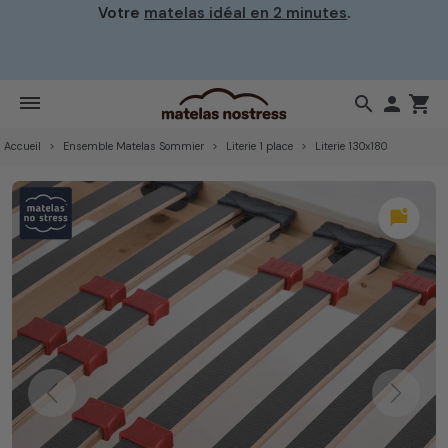
Votre
matelas idéal en 2 minutes
.
search

shopping_cart
Accueil
Ensemble Matelas Sommier
Literie 1 place
Literie 130x180
mark_chat_unread
Previous
Next