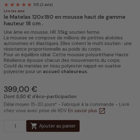
Lire les avis
le Matelas 120x180 en mousse haut de gamme
hauteur 18 cm .
Une âme en mousse, HR 35kg soutien ferme.
La mousse se compose de millions de petites alvéoles
autonomes et élastiques. Elles créent le multi soutien : une
résistance proportionnelle au poids du corps.
5
/
5
(2 avis)
Pour un équilibre idéal. Cette mousse polyuréthane Haute
Résilience épouse chacun des mouvements du corps.
Coutil du matelas en tissu polyester nappé en ouatine
polyester pour un
accueil chaleureux.
399,00 €
Dont 5,50 € d'éco-participation
Délai moyen 15-20 jours* - Fabriqué à la commande - Livré
open_in_new
chez vous avec prise de RDV
En savoir plus
shopping_cart
Ajouter au panier