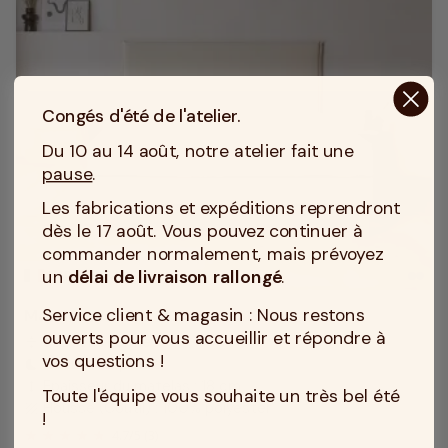
Congés d'été de l'atelier.
Du 10 au 14 août, notre atelier fait une
pause
.
Les fabrications et expéditions reprendront
dès le 17 août. Vous pouvez continuer à
commander normalement, mais prévoyez
un
délai de livraison rallongé
.
MADE IN TOURCOING
Service client & magasin : Nous restons
Matelas mousse 110x180 en 18 cm
ouverts pour vous accueillir et répondre à
Soutien : Ferme
compress
vos questions !
Accueil : Equilibré
bedtime
Epaisseur du matelas : 18 cm
height
Toute l'équipe vous souhaite un très bel été
Housse (Coutil) : 100% polyester
texture
!
4.7
/
5
(3)