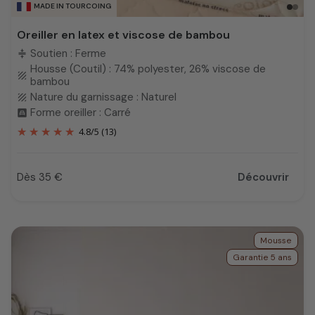
MADE IN TOURCOING
Oreiller en latex et viscose de bambou
Soutien : Ferme
compress
Housse (Coutil) : 74% polyester, 26% viscose de
texture
bambou
Nature du garnissage : Naturel
texture
Forme oreiller : Carré
bedroom_child
4.8
/
5
(13)
Dès 35 €
Découvrir
Prix
Mousse
Garantie 5 ans