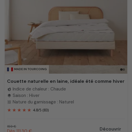
MADE IN TOURCOING
Couette naturelle en laine, idéale été comme hiver
Indice de chaleur : Chaude
whatshot
Saison : Hiver
layers
Nature du garnissage : Naturel
texture
4.8
/
5
(83)
Prix habituel
159 €
Découvrir
Prix promotionnel
Dès 111,30 €