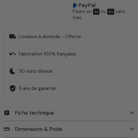
PayPal
Payez en
ou
sans
3x
4x
frais
local_shipping
Livraison à domicile - Offerte
undo
Fabrication 100% française
bedtime
30 nuits d'essai
verified_user
5 ans de garantie
Fiche technique
article
Dimensions & Poids
straighten