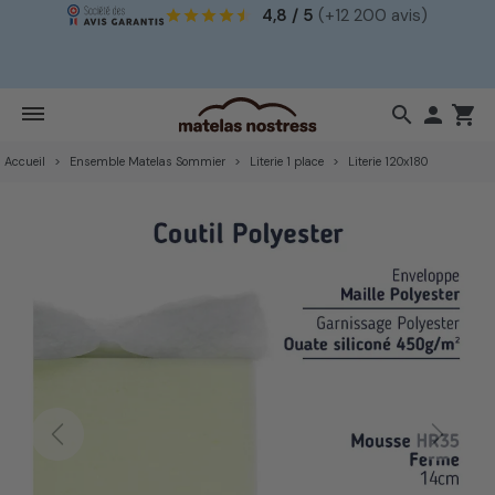
4,8 / 5
(+12 200 avis)
!
search

shopping_cart
Accueil
Ensemble Matelas Sommier
Literie 1 place
Literie 120x180
Previous
Next