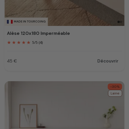
MADE IN TOURCOING
Alèse 120x180 Imperméable
5
/
5
(4)
45 €
Découvrir
Prix
-30%
Laine