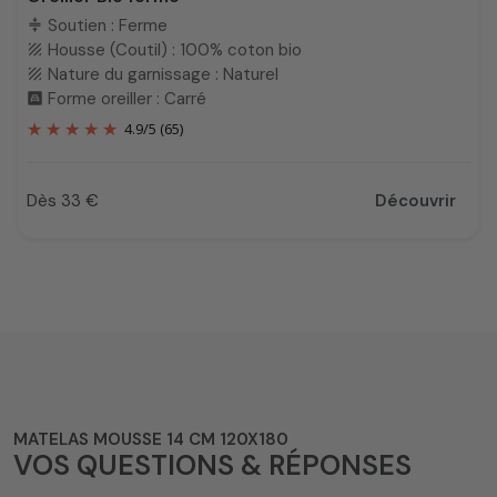
Soutien : Ferme
compress
Housse (Coutil) : 100% coton bio
texture
Nature du garnissage : Naturel
texture
Forme oreiller : Carré
bedroom_child
4.9
/
5
(65)
Dès 33 €
Découvrir
Prix
MATELAS MOUSSE 14 CM 120X180
VOS QUESTIONS & RÉPONSES