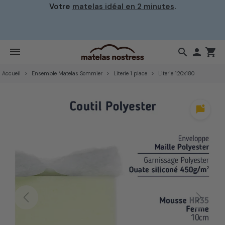
Votre
matelas idéal en 2 minutes
.
search

shopping_cart
Accueil
Ensemble Matelas Sommier
Literie 1 place
Literie 120x180
mark_chat_unread
Previous
Next