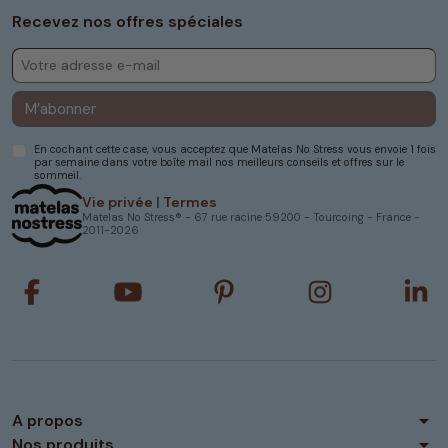
Recevez nos offres spéciales
M’abonner
En cochant cette case, vous acceptez que Matelas No Stress vous envoie 1 fois
par semaine dans votre boîte mail nos meilleurs conseils et offres sur le
sommeil.
Vie privée
|
Termes
Matelas No Stress® - 67 rue racine 59200 - Tourcoing - France -
2011-2026
arrow_drop_down
A propos
arrow_drop_down
Nos produits