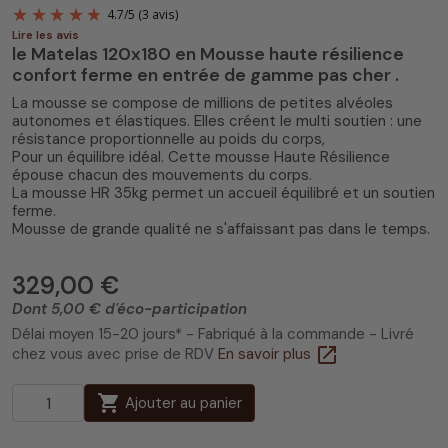
Lire les avis
le Matelas 120x180 en Mousse haute résilience
confort ferme en entrée de gamme pas cher .
La mousse se compose de millions de petites alvéoles
autonomes et élastiques. Elles créent le multi soutien : une
résistance proportionnelle au poids du corps,
Pour un équilibre idéal. Cette mousse Haute Résilience
4.7
/
5
(3 avis)
épouse chacun des mouvements du corps.
La mousse HR 35kg permet un accueil équilibré et un soutien
ferme.
Mousse de grande qualité ne s'affaissant pas dans le temps.
329,00 €
Dont 5,00 € d'éco-participation
Délai moyen 15-20 jours* - Fabriqué à la commande - Livré
open_in_new
chez vous avec prise de RDV
En savoir plus
shopping_cart
Ajouter au panier