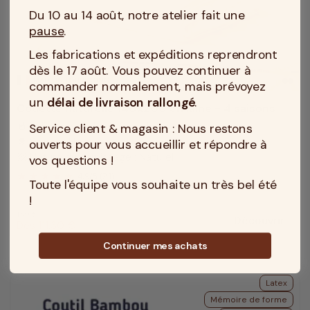
Du 10 au 14 août, notre atelier fait une
pause
.
Les fabrications et expéditions reprendront
dès le 17 août. Vous pouvez continuer à
MADE IN TOURCOING
commander normalement, mais prévoyez
un
délai de livraison rallongé
.
Couette naturelle 140x200 en laine - 4 saisons
Indice de chaleur : Chaude
Service client & magasin : Nous restons
whatshot
Saison : Hiver
layers
ouverts pour vous accueillir et répondre à
Nature du garnissage : Naturel
texture
vos questions !
4.9
/
5
(21)
Toute l'équipe vous souhaite un très bel été
!
Prix habituel
159 €
Découvrir
Prix promotionnel
Dès 111,30 €
Continuer mes achats
Latex
Mémoire de forme