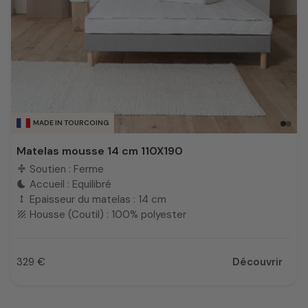
MADE IN TOURCOING
Matelas mousse 14 cm 110X190
Soutien : Ferme
compress
Accueil : Equilibré
bedtime
Epaisseur du matelas : 14 cm
height
Housse (Coutil) : 100% polyester
texture
329 €
Découvrir
Prix