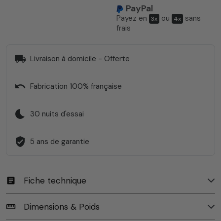
PayPal
Payez en
ou
sans
3x
4x
frais
local_shipping
Livraison à domicile - Offerte
undo
Fabrication 100% française
bedtime
30 nuits d'essai
verified_user
5 ans de garantie
Fiche technique
article
Dimensions & Poids
straighten