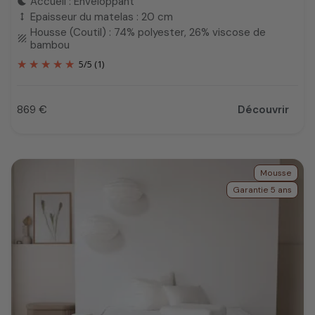
Accueil : Enveloppant
bedtime
Epaisseur du matelas : 20 cm
height
Housse (Coutil) : 74% polyester, 26% viscose de
texture
bambou
5
/
5
(1)
869 €
Découvrir
Prix
Mousse
Garantie 5 ans