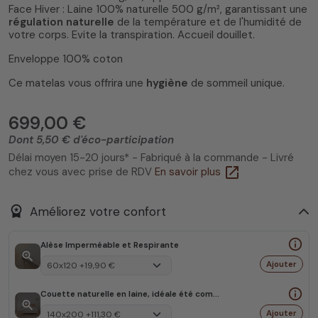
Face Hiver : Laine 100% naturelle 500 g/m², garantissant une
régulation naturelle
de la température et de l'humidité de
votre corps. Evite la transpiration. Accueil douillet.
Enveloppe 100% coton
Ce matelas vous offrira une
hygiène
de sommeil unique.
699,00 €
Dont 5,50 € d'éco-participation
Délai moyen 15-20 jours* - Fabriqué à la commande - Livré
open_in_new
chez vous avec prise de RDV
En savoir plus
workspace_premium
Améliorez votre confort
info_outline
Alèse Imperméable et Respirante
zoom_in
Ajouter
info_outline
Couette naturelle en laine, idéale été comme hiver
zoom_in
Ajouter