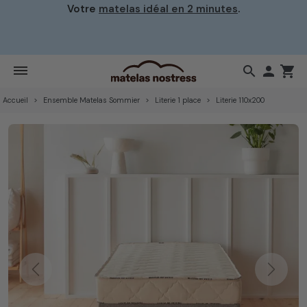
Votre
matelas idéal en 2 minutes
.
search

shopping_cart
Accueil
Ensemble Matelas Sommier
Literie 1 place
Literie 110x200
Previous
Next