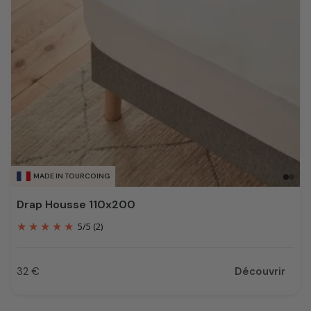
MADE IN TOURCOING
Drap Housse 110x200
5
/
5
(2)
32 €
Découvrir
Prix