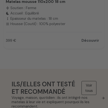
Matelas mousse 110x200 18 cm
Soutien : Ferme
compress
Accueil : Equilibré
bedtime
Epaisseur du matelas : 18 cm
height
Housse (Coutil) : 100% polyester
texture
399 €
Découvrir
Prix
ILS/ELLES ONT TESTÉ
Voir
ET RECOMMANDÉ
tous
Voyage, maison, quotidien : ils ont intégré nos
→
matelas à leur vie et expliquent pourquoi ils les
recommandent.