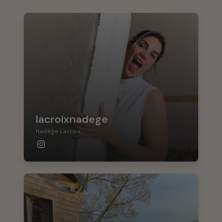
lacroixnadege
Nadège Lacroix