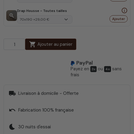
info_outline
Drap Housse - Toutes tailles
zoom_in
Ajouter
shopping_cart
Ajouter au panier
PayPal
Payez en
ou
sans
3x
4x
frais
local_shipping
Livraison à domicile - Offerte
undo
Fabrication 100% française
bedtime
30 nuits d'essai