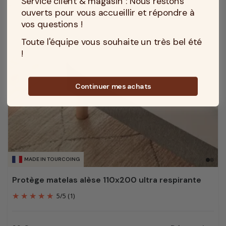
Service client & magasin : Nous restons
ouverts pour vous accueillir et répondre à
vos questions !
Toute l'équipe vous souhaite un très bel été
!
Continuer mes achats
MADE IN TOURCOING
Protège matelas alèse 110x200 ultra respirante
5
/
5
(1)