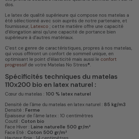
dos.
Le latex de qualité supérieure qui compose nos matelas a
été sélectionné avec soin auprès de notre partenaire, et
fournisseur,
Latexco
; cette matière offre une capacité
d’élongation ainsi qu’une capacité de portance bien
supérieure à d’autres matériaux.
C’est ce genre de caractéristiques, propres à nos matelas,
qui vous offriront un confort de sommeil unique, en
optimisant le point d’élasticité mais aussi le
confort
progressif
de votre Matelas No Stress®.
Spécificités techniques du matelas
110x200 bio en latex naturel :
Cœur du matelas :
100 % latex naturel
Densité de l'âme du matelas en latex naturel :
85 kg/m3
Densité :
Ferme
Épaisseur de l'âme latex : 10 centimètres
Coutil :
Coton bio
Face Hiver :
Laine naturelle 500 gr/m²
Face Eté :
Coton
500 gr/m²
Hauteur finie : 14 centimètres