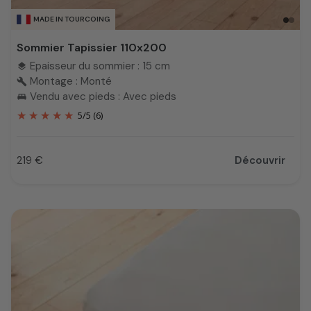
MADE IN TOURCOING
Sommier Tapissier 110x200
Epaisseur du sommier : 15 cm
layers
Montage : Monté
build
Vendu avec pieds : Avec pieds
king_bed
5
/
5
(6)
219 €
Découvrir
Prix