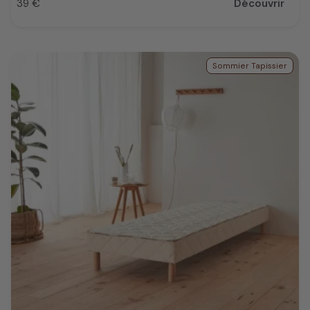
39 €
Découvrir
Prix
Sommier Tapissier