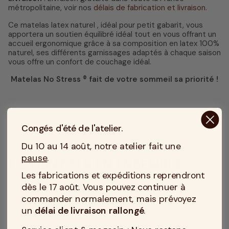
métropolitaine, voir nos
délais de fabrication et livraison.
Ce matelas latex naturel , idéal pour petit gabarit, vous
apportera un soutien équilibré idéal tout en vous offrant un
accueil ergonomique grâce à sa composition en latex 100%
naturel, ses différents garnissages adaptés à chaque saison
vous offre un confort de couchage idéal.
Matelas No Stress ® fait de votre sommeil sa priorité !
Congés d'été de l'atelier.
Du 10 au 14 août, notre atelier fait une
pause
.
ILS VONT SI BIEN ENSEMBLE...
Les fabrications et expéditions reprendront
dès le 17 août. Vous pouvez continuer à
commander normalement, mais prévoyez
un
délai de livraison rallongé
.