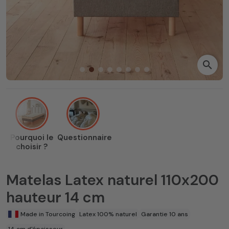
search
Pourquoi le
Questionnaire
choisir ?
Matelas Latex naturel 110x200
hauteur 14 cm
Made in Tourcoing
Latex 100% naturel
Garantie 10 ans
14 cm d'épaisseur