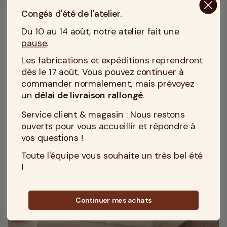
Housse (Coutil) : 60% coton, 40% viscose de bambou
texture
Congés d'été de l'atelier.
Du 10 au 14 août, notre atelier fait une
729 €
Découvrir
Prix
pause
.
Les fabrications et expéditions reprendront
dès le 17 août. Vous pouvez continuer à
commander normalement, mais prévoyez
Latex
un
délai de livraison rallongé
.
Garantie 10 ans
Service client & magasin : Nous restons
ouverts pour vous accueillir et répondre à
vos questions !
Toute l'équipe vous souhaite un très bel été
!
Continuer mes achats