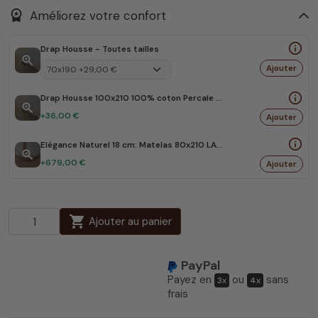
workspace_premium
Améliorez votre confort
info_outline
Drap Housse - Toutes tailles
zoom_in
Ajouter
info_outline
Drap Housse 100x210 100% coton Percale 80 fils
zoom_in
+36,00 €
Ajouter
info_outline
Elégance Naturel 18 cm: Matelas 80x210 LATEX NATUREL BIO
zoom_in
+679,00 €
Ajouter
shopping_cart
Ajouter au panier
PayPal
Payez en
ou
sans
3x
4x
frais