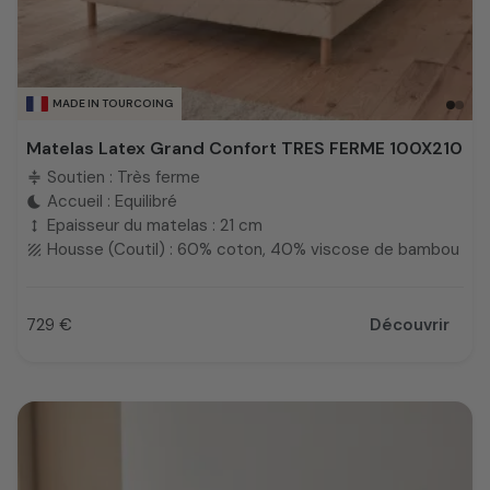
MADE IN TOURCOING
Matelas Latex Grand Confort TRES FERME 100X210
Soutien : Très ferme
compress
Accueil : Equilibré
bedtime
Epaisseur du matelas : 21 cm
height
Housse (Coutil) : 60% coton, 40% viscose de bambou
texture
729 €
Découvrir
Prix