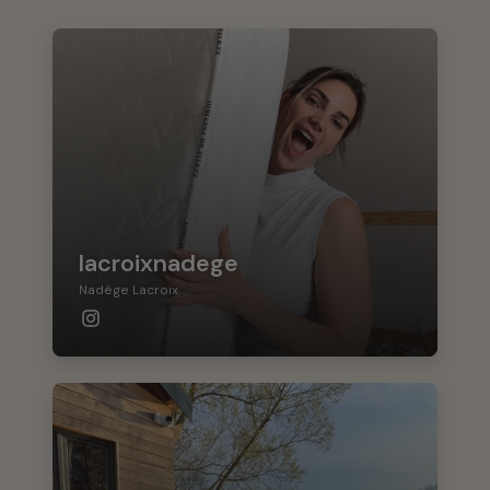
lacroixnadege
Nadège Lacroix