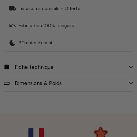
local_shipping
Livraison à domicile - Offerte
undo
Fabrication 100% française
bedtime
30 nuits d'essai
Fiche technique
article
Dimensions & Poids
straighten