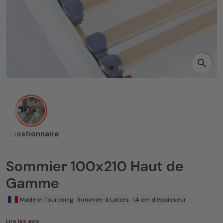
search
Questionnaire
Sommier 100x210 Haut de
Gamme
Made in Tourcoing
Sommier à Lattes
14 cm d'épaisseur
Lire les avis