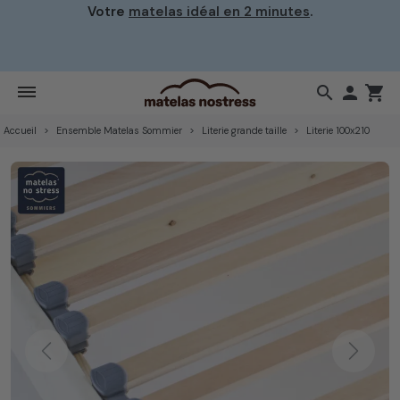
Votre
matelas idéal en 2 minutes
.
search

shopping_cart
Accueil
Ensemble Matelas Sommier
Literie grande taille
Literie 100x210
Previous
Next