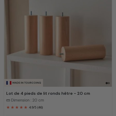
MADE IN TOURCOING
Lot de 4 pieds de lit ronds hêtre - 20 cm
Dimension : 20 cm
straighten
4.9
/
5
(46)