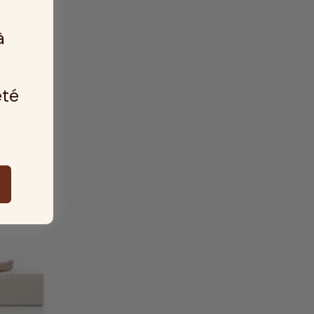
à
été