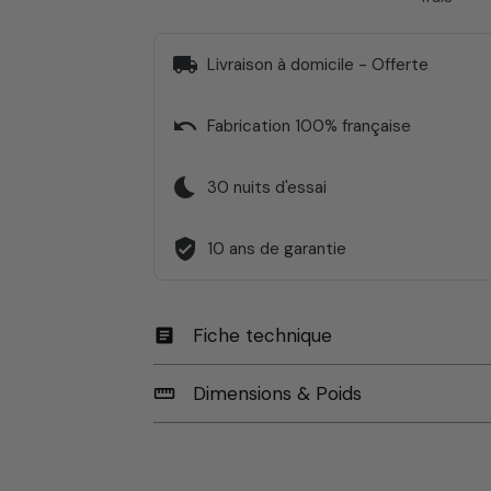
local_shipping
Livraison à domicile - Offerte
undo
Fabrication 100% française
bedtime
30 nuits d'essai
verified_user
10 ans de garantie
Fiche technique
article
Dimensions & Poids
straighten