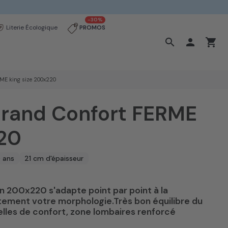
-30%
Literie Écologique
PROMOS
search

shopping_cart
RME king size 200x220
Grand Confort FERME
220
0 ans
21 cm d'épaisseur
n 200x220 s'adapte point par point à la
tement votre morphologie.Très bon équilibre du
elles de confort, zone lombaires renforcé