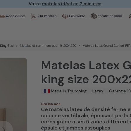
Votre
matelas idéal en 2 minutes
.
Sur mesure
Enfant et bébé
Ensemble
Accessoires
King Size
Matelas et sommiers pour lit 200x220
Matelas Latex Grand Confort FE
Matelas Latex 
king size 200x
Made in Tourcoing
Latex
Garantie 1
Lire les avis
Ce matelas latex de densité ferme e
colonne vertébrale, épousant parfai
corps grâce à ses 5 zones différenti
épaule et jambes assouplies