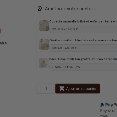
workspace_premium
Améliorez votre confort
Oreiller douillet : bloc latex et viscose de 
aire
Pack Alèse molleton gratté et Drap coton Bi
shopping_cart
Ajouter au panier
PayP
Payez e
frais