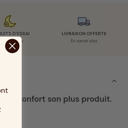
NUITS D’ESSAI
LIVRAISON OFFERTE
n savoir plus
En savoir plus
ont
 de confort son plus produit.
z