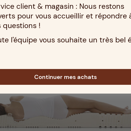
nsité de votre matelas 200x200 grand confort en latex.
vice client & magasin : Nous restons
 apporte une solution sur mesure à votre dos.
erts pour vous accueillir et répondre 
re corps, pour s'adapter
point par point à votre colonne
 questions !
te l'équipe vous souhaite un très bel 
ir !
es de confort différencié.
votre nuit.
Continuer mes achats