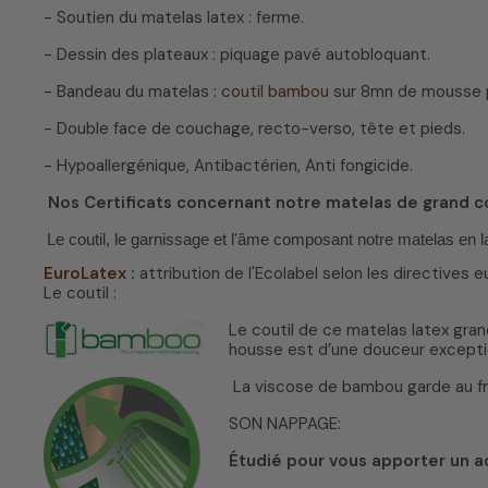
- Soutien du matelas latex : ferme.
- Dessin des plateaux : piquage pavé autobloquant.
- Bandeau du matelas :
coutil bambou
sur 8mn de mousse p
- Double face de couchage, recto-verso, tête et pieds.
- Hypoallergénique, Antibactérien, Anti fongicide.
Nos Certificats concernant notre matelas de grand c
Le coutil, le garnissage et l'âme composant notre matelas en la
EuroLatex
:
attribution de l'Ecolabel selon les directives e
Le coutil :
Le coutil de ce matelas latex gra
housse est d’une douceur exception
La viscose de bambou garde au frai
SON NAPPAGE:
Étudié pour vous apporter un a