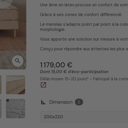
Next
Une âme en latex procure un confort de so
Grâce à ses zones de confort différencié.
Le matelas s'adapte point par point à la co
morphologie.
Vous apporte une solution sur mesure à votr
Conçu pour répondre aux attentes les plus 
search
1 179,00 €
Dont 15,00 € d'éco-participation
Délai moyen 15-20 jours* - Fabriqué à la c
open_in_new
square_foot
Dimension
2
200x220