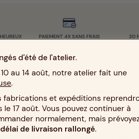
 HEUREUX
PAIEMENT 4X SANS FRAIS
30 
us
En savoir plus
E
gés d'été de l'atelier.
10 au 14 août, notre atelier fait une
use
.
LÉE
 fabrications et expéditions reprendr
atex Grand Confort ferme 5 zones
 le 17 août. Vous pouvez continuer à
mmander normalement, mais prévoye
ur répondre aux attentes les plus exigeantes.
n
délai de livraison rallongé
.
t compte de votre corps.