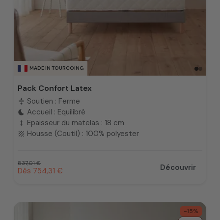
MADE IN TOURCOING
Pack Confort Latex
Soutien : Ferme
compress
Accueil : Equilibré
bedtime
Epaisseur du matelas : 18 cm
height
Housse (Coutil) : 100% polyester
texture
Prix habituel
837,01 €
Découvrir
Prix promotionnel
Dès 754,31 €
-15%