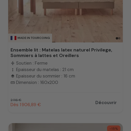
MADE IN TOURCOING
Ensemble lit : Matelas latex naturel Privilege,
Sommiers à lattes et Oreillers
Soutien : Ferme
compress
Epaisseur du matelas : 21 cm
height
Epaisseur du sommier : 16 cm
layers
Dimension : 160x200
straighten
Prix habituel
2 116 €
Découvrir
Prix promotionnel
Dès 1 906,89 €
-15%