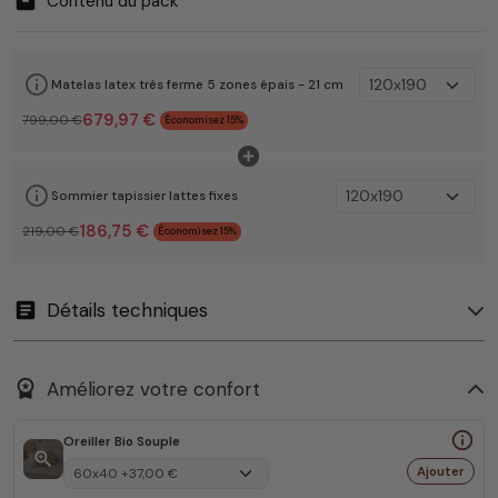
Contenu du pack
info_outline
Matelas latex très ferme 5 zones épais - 21 cm
679,97 €
799,00 €
Économisez 15%
add_circle
info_outline
Sommier tapissier lattes fixes
186,75 €
219,00 €
Économisez 15%
article
Détails techniques
workspace_premium
Améliorez votre confort
info_outline
Oreiller Bio Souple
zoom_in
Ajouter