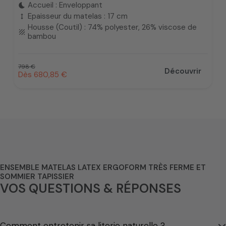
Accueil : Enveloppant
bedtime
Epaisseur du matelas : 17 cm
height
Housse (Coutil) : 74% polyester, 26% viscose de
texture
bambou
Prix habituel
798 €
Découvrir
Prix promotionnel
Dès 680,85 €
ENSEMBLE MATELAS LATEX ERGOFORM TRÈS FERME ET
SOMMIER TAPISSIER
VOS QUESTIONS & RÉPONSES
Comment entretenir sa literie naturelle ?