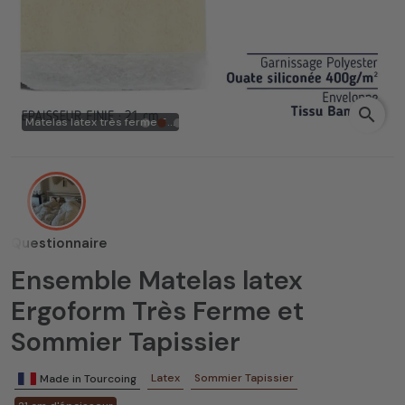
search
Matelas latex très ferme 5...
Questionnaire
Ensemble Matelas latex
Ergoform Très Ferme et
Sommier Tapissier
Latex
Sommier Tapissier
Made in Tourcoing