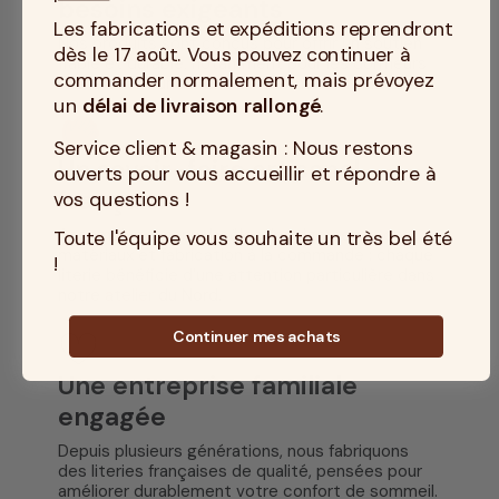
besoins exigeants
Les fabrications et expéditions reprendront
Nos produits sont conçus pour offrir un soutien
dès le 17 août. Vous pouvez continuer à
fiable et durable, notamment pour les dormeurs
commander normalement, mais prévoyez
recherchant une literie très ferme et résistante.
un
délai de livraison rallongé
.
Service client & magasin : Nous restons
Un savoir-faire artisanal
ouverts pour vous accueillir et répondre à
français
vos questions !
Assemblage manuel, sélection rigoureuse des
Toute l'équipe vous souhaite un très bel été
matériaux et fabrication à la commande : chaque
!
literie bénéficie d’une attention particulière dans
notre
atelier
du Nord.
Continuer mes achats
Une entreprise familiale
engagée
Depuis plusieurs générations, nous fabriquons
des literies françaises de qualité, pensées pour
améliorer durablement votre confort de sommeil.