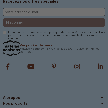
Recevez nos offres spéciales
M’abonner
En cochant cette case, vous acceptez que Matelas No Stress vous envoie 1 fois
par semaine dans votre boîte mail nos meilleurs conseils et offres sur le
sommeil.
Vie privée
|
Termes
Matelas No Stress® - 67 rue racine 59200 - Tourcoing - France -
2011-2026
arrow_drop_down
A propos
arrow_drop_down
Nos produits