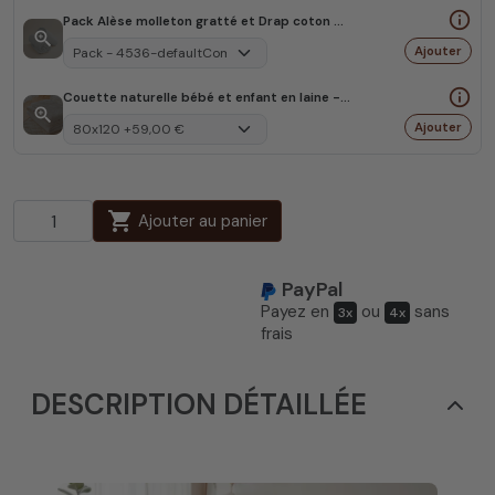
info_outline
Pack Alèse molleton gratté et Drap coton Bio
zoom_in
Ajouter
info_outline
Couette naturelle bébé et enfant en laine - 4 saisons
zoom_in
Ajouter

Ajouter au panier
PayPal
Payez en
ou
sans
3x
4x
frais
DESCRIPTION DÉTAILLÉE