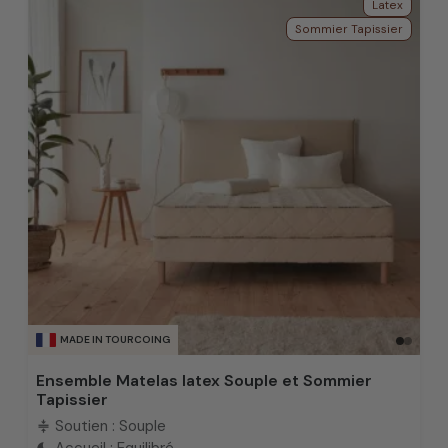
Latex
Sommier Tapissier
MADE IN TOURCOING
Ensemble Matelas latex Souple et Sommier
Tapissier
Soutien : Souple
compress