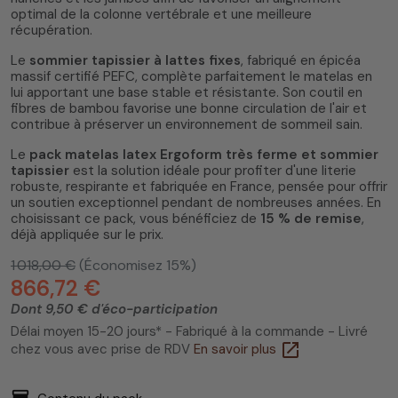
optimal de la colonne vertébrale et une meilleure
récupération.
Le
sommier tapissier à lattes fixes
, fabriqué en épicéa
massif certifié PEFC, complète parfaitement le matelas en
lui apportant une base stable et résistante. Son coutil en
fibres de bambou favorise une bonne circulation de l'air et
contribue à préserver un environnement de sommeil sain.
Le
pack matelas latex Ergoform très ferme et sommier
tapissier
est la solution idéale pour profiter d'une literie
robuste, respirante et fabriquée en France, pensée pour offrir
un soutien exceptionnel pendant de nombreuses années. En
choisissant ce pack, vous bénéficiez de
15 % de remise
,
déjà appliquée sur le prix.
1 018,00 €
(Économisez 15%)
866,72 €
Dont 9,50 € d'éco-participation
Délai moyen 15-20 jours* - Fabriqué à la commande - Livré
open_in_new
chez vous avec prise de RDV
En savoir plus
inventory