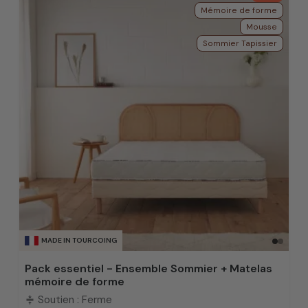
Mémoire de forme
Mousse
Sommier Tapissier
MADE IN TOURCOING
Pack essentiel - Ensemble Sommier + Matelas
mémoire de forme
Soutien : Ferme
compress