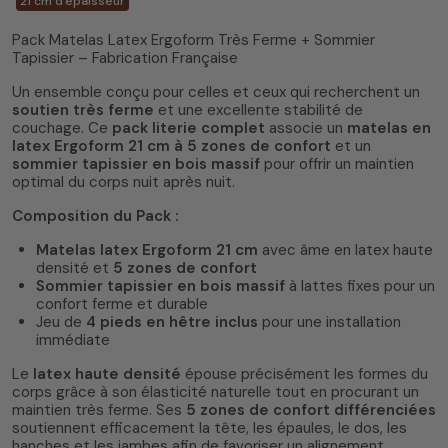
21 cm d'épaisseur
Pack Matelas Latex Ergoform Très Ferme + Sommier
Tapissier – Fabrication Française
Un ensemble conçu pour celles et ceux qui recherchent un
soutien très ferme
et une excellente stabilité de
couchage. Ce
pack literie complet
associe un
matelas en
latex Ergoform 21 cm à 5 zones de confort
et un
sommier tapissier en bois massif
pour offrir un maintien
optimal du corps nuit après nuit.
Composition du Pack :
Matelas latex Ergoform 21 cm
avec âme en latex haute
densité et
5 zones de confort
Sommier tapissier en bois massif
à lattes fixes pour un
confort ferme et durable
Jeu de
4 pieds en hêtre inclus
pour une installation
immédiate
Le
latex haute densité
épouse précisément les formes du
corps grâce à son élasticité naturelle tout en procurant un
maintien très ferme. Ses
5 zones de confort différenciées
soutiennent efficacement la tête, les épaules, le dos, les
hanches et les jambes afin de favoriser un alignement