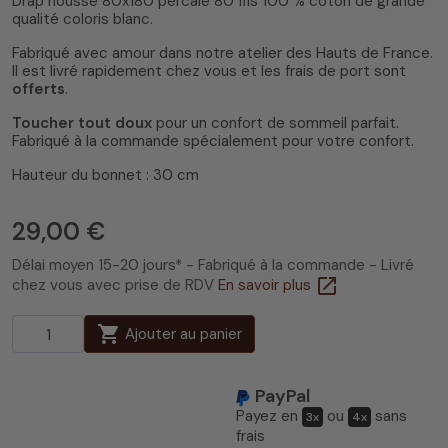
Drap housse 80x180 percale 80 fils 100 % coton de grande
qualité coloris blanc.
Fabriqué avec amour dans notre atelier des Hauts de France.
Il est livré rapidement chez vous et les frais de port sont
offerts
.
4.3
/
5
(3 avis)
Toucher tout doux
pour un confort de sommeil parfait.
Fabriqué à la commande spécialement pour votre confort.
Hauteur du bonnet : 30 cm
29,00 €
Délai moyen 15-20 jours* - Fabriqué à la commande - Livré
open_in_new
chez vous avec prise de RDV
En savoir plus
shopping_cart
Ajouter au panier
PayPal
Payez en
ou
sans
3x
4x
frais