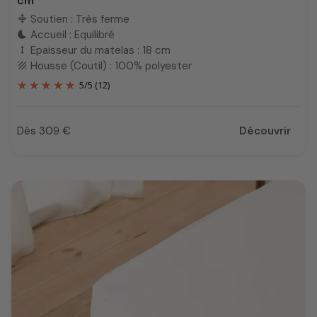
cm
Soutien : Très ferme
compress
Accueil : Equilibré
bedtime
Epaisseur du matelas : 18 cm
height
Housse (Coutil) : 100% polyester
texture
5
/
5
(12)
Dès 309 €
Découvrir
Prix