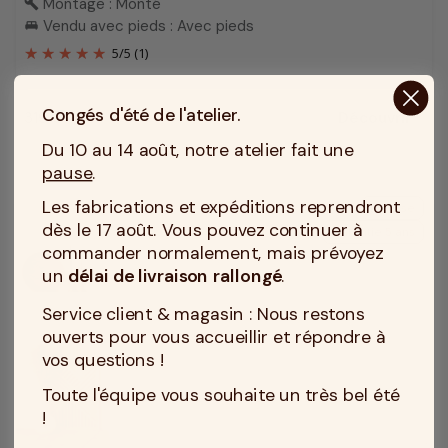
Montage : Monté
build
Vendu avec pieds : Avec pieds
king_bed
5
/
5
(1)
Congés d'été de l'atelier.
319 €
Découvrir
Prix
Du 10 au 14 août, notre atelier fait une
pause
.
Les fabrications et expéditions reprendront
Mousse
dès le 17 août. Vous pouvez continuer à
Garantie 5 ans
commander normalement, mais prévoyez
un
délai de livraison rallongé
.
Service client & magasin : Nous restons
ouverts pour vous accueillir et répondre à
vos questions !
Toute l'équipe vous souhaite un très bel été
!