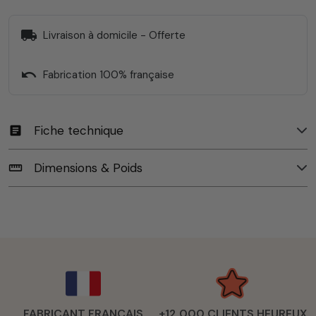
local_shipping
Livraison à domicile - Offerte
undo
Fabrication 100% française
Fiche technique
article
Dimensions & Poids
straighten
FABRICANT FRANÇAIS
+12 000 CLIENTS HEUREUX