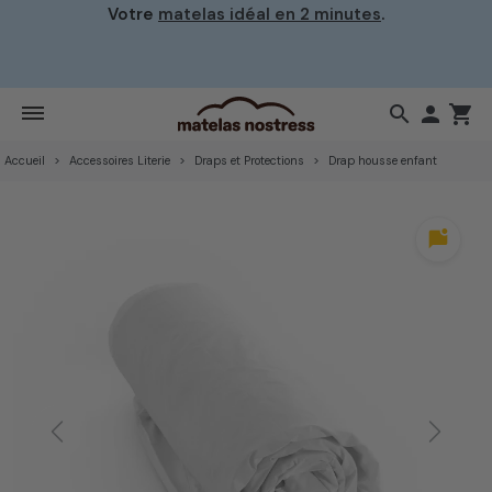
Votre
matelas idéal en 2 minutes
.
search

shopping_cart
Accueil
Accessoires Literie
Draps et Protections
Drap housse enfant
mark_chat_unread
Previous
Next