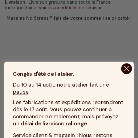
Livraison
: Livraison gratuite dans toute la France
métropolitaine.
Voir les conditions de livraison
Matelas No Stress ® fait de votre sommeil sa priorité !
ILS VONT SI BIEN ENSEMBLE...
Congés d'été de l'atelier.
Du 10 au 14 août, notre atelier fait une
Sommier à Lattes
pause
.
Les fabrications et expéditions reprendront
dès le 17 août. Vous pouvez continuer à
commander normalement, mais prévoyez
un
délai de livraison rallongé
.
Service client & magasin : Nous restons