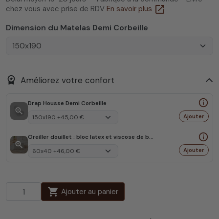
open_in_new
chez vous avec prise de RDV
En savoir plus
Dimension du Matelas Demi Corbeille
workspace_premium
Améliorez votre confort
info_outline
Drap Housse Demi Corbeille
zoom_in
Ajouter
info_outline
Oreiller douillet : bloc latex et viscose de bambou
zoom_in
Ajouter
shopping_cart
Ajouter au panier