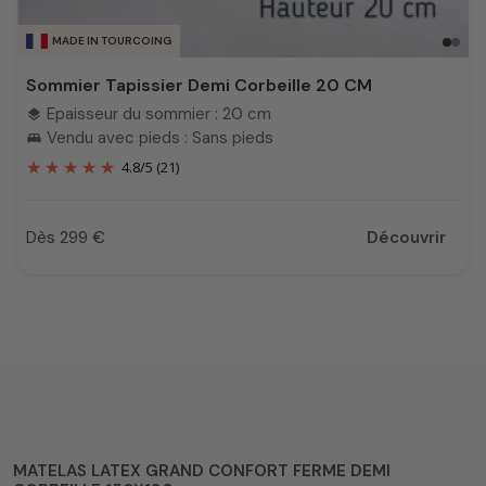
MADE IN TOURCOING
Sommier Tapissier Demi Corbeille 20 CM
Epaisseur du sommier : 20 cm
layers
Vendu avec pieds : Sans pieds
king_bed
4.8
/
5
(21)
Dès 299 €
Découvrir
Prix
MATELAS LATEX GRAND CONFORT FERME DEMI