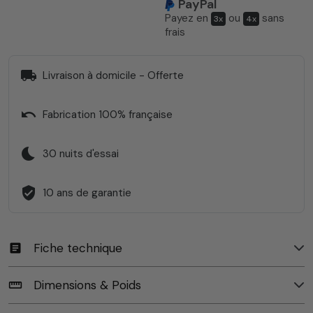
PayPal
Payez en
ou
sans
3x
4x
frais
local_shipping
Livraison à domicile - Offerte
undo
Fabrication 100% française
bedtime
30 nuits d'essai
verified_user
10 ans de garantie
Fiche technique
article
Dimensions & Poids
straighten