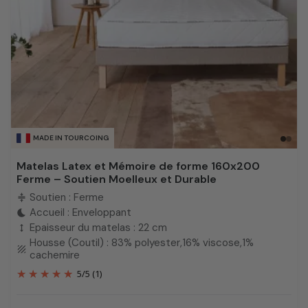
MADE IN TOURCOING
Matelas Latex et Mémoire de forme 160x200
Ferme – Soutien Moelleux et Durable
Soutien : Ferme
compress
Accueil : Enveloppant
bedtime
Epaisseur du matelas : 22 cm
height
Housse (Coutil) : 83% polyester,16% viscose,1%
texture
cachemire
5
/
5
(1)