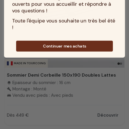
ouverts pour vous accueillir et répondre à
vos questions !
Toute l'équipe vous souhaite un très bel été
!
Continuer mes achats
MADE IN TOURCOING
Sommier Demi Corbeille 150x190 Doubles Lattes
Epaisseur du sommier : 16 cm
layers
Montage : Monté
build
Vendu avec pieds : Avec pieds
king_bed
Dès 449 €
Découvrir
Prix