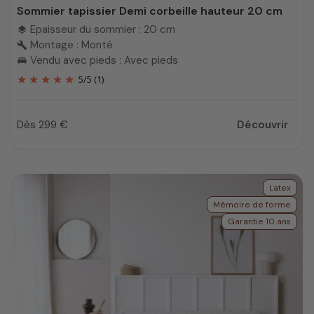
Sommier tapissier Demi corbeille hauteur 20 cm
Epaisseur du sommier : 20 cm
layers
Montage : Monté
build
Vendu avec pieds : Avec pieds
king_bed
5
/
5
(1)
Dès 299 €
Découvrir
Prix
Latex
Mémoire de forme
Garantie 10 ans