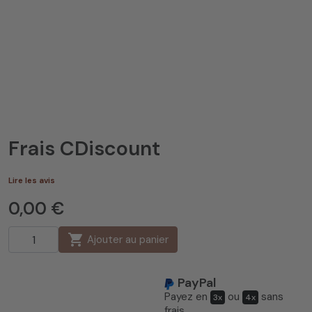
Frais CDiscount
Lire les avis
0,00 €
shopping_cart
Ajouter au panier
PayPal
Payez en
ou
sans
3x
4x
frais