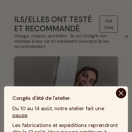
ILS/ELLES ONT TESTÉ
Voir
ET RECOMMANDÉ
tous
Voyage, maison, quotidien : ils ont intégré nos
→
matelas à leur vie et expliquent pourquoi ils les
recommandent.
Congés d'été de l'atelier.
Du 10 au 14 août, notre atelier fait une
pause
.
lacroixnadege
Les fabrications et expéditions reprendront
Nadège Lacroix
dès le 17 août. Vous pouvez continuer à