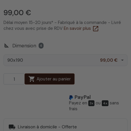
99,00 €
Délai moyen 15-20 jours* - Fabriqué à la commande - Livré
open_in_new
chez vous avec prise de RDV
En savoir plus
square_foot
Dimension
4
90x190
99,00 €
shopping_cart
Ajouter au panier
PayPal
Payez en
ou
sans
3x
4x
frais
local_shipping
Livraison à domicile - Offerte