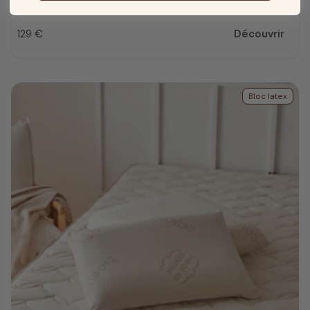
129 €
Découvrir
Prix
Bloc latex