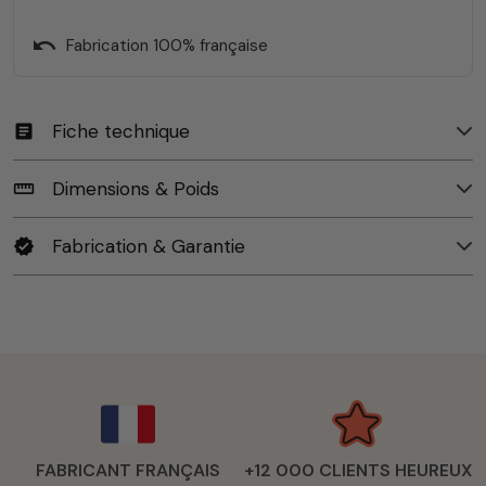
undo
Fabrication 100% française
Fiche technique
article
Dimensions & Poids
straighten
Fabrication & Garantie
verified
FABRICANT FRANÇAIS
+12 000 CLIENTS HEUREUX