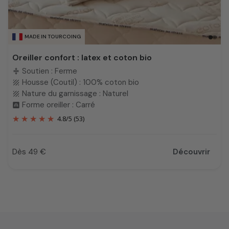
MADE IN TOURCOING
Oreiller confort : latex et coton bio
Soutien : Ferme
compress
Housse (Coutil) : 100% coton bio
texture
Nature du garnissage : Naturel
texture
Forme oreiller : Carré
bedroom_child
4.8
/
5
(53)
Dès 49 €
Découvrir
Prix