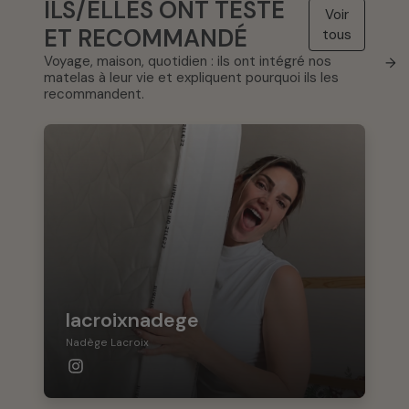
ILS/ELLES ONT TESTÉ
Voir
ET RECOMMANDÉ
tous
Voyage, maison, quotidien : ils ont intégré nos
→
matelas à leur vie et expliquent pourquoi ils les
recommandent.
lacroixnadege
Nadège Lacroix