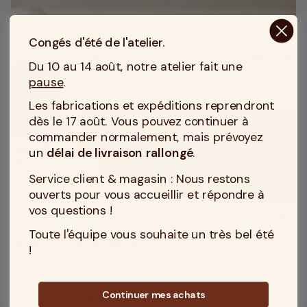
Congés d'été de l'atelier.
Du 10 au 14 août, notre atelier fait une
pause
.
Les fabrications et expéditions reprendront
dès le 17 août. Vous pouvez continuer à
commander normalement, mais prévoyez
un
délai de livraison rallongé
.
Service client & magasin : Nous restons
ouverts pour vous accueillir et répondre à
vos questions !
MADE IN TOURCOING
Toute l'équipe vous souhaite un très bel été
Protège matelas BIO 180x200
!
Accueil : Equilibré
bedtime
Housse (Coutil) : 100% coton bio
texture
Continuer mes achats
5
/
5
(2)