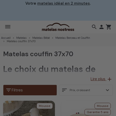
Votre
matelas idéal en 2 minutes
.
search

shopping_cart
Accueil
Matelas
Matelas Bébé
Matelas Berceau et Couffin
Matelas couffin 37x70
Matelas couffin 37x70
Le choix du matelas de
couffin 37x70 est
add
Lire plus
important pour votre bébé
filter_list
sort
expand_more
Filtres
Prix, croissant
Sachant que votre bébé, dort plus de 17 heures par jour.
Mousse
Mousse
Nous avons conçu une gamme de matelas couffin ovale
Garantie 5 ans
37x70, avec les
meilleures matières afin que votre