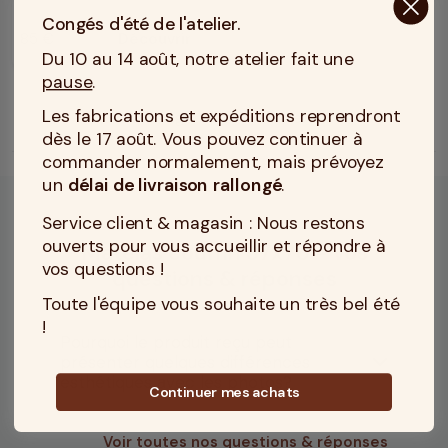
Congés d'été de l'atelier.
85 €
Découvrir
Prix
Du 10 au 14 août, notre atelier fait une
pause
.
Les fabrications et expéditions reprendront
Affichage 1-3 de 3 article(s)
dès le 17 août. Vous pouvez continuer à
commander normalement, mais prévoyez
un
délai de livraison rallongé
.
Service client & magasin : Nous restons
ouverts pour vous accueillir et répondre à
Matelas couffin 37x70 - vos
vos questions !
questions & réponses
Toute l'équipe vous souhaite un très bel été
!
Pourquoi le produit reçu peut
présenter quelques différences
esthétiques avec les photos?
Continuer mes achats
Voir toutes nos questions & réponses