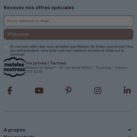
Recevez nos offres spéciales
M’abonner
En cochant cette case, vous acceptez que Matelas No Stress vous envoie 1 fois
par semaine dans votre boîte mail nos meilleurs conseils et offres sur le
sommeil.
Vie privée
|
Termes
Matelas No Stress® - 67 rue racine 59200 - Tourcoing - France -
2011-2026
arrow_drop_down
A propos