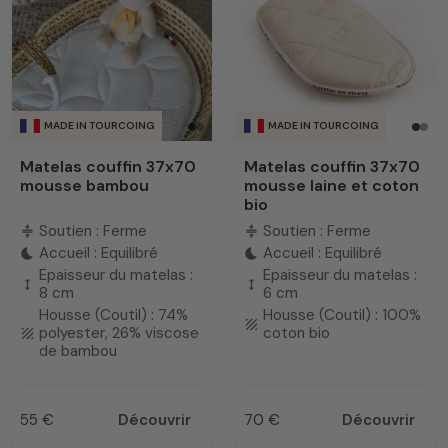
bébé soit le mieux disposé pendant sa période de
croissance
. Des matelas sains, de grande qualité pour
son confort de sommeil et sa santé.
MADE IN TOURCOING
MADE IN TOURCOING
Matelas couffin 37x70
Matelas couffin 37x70
mousse bambou
mousse laine et coton
bio
Soutien : Ferme
Soutien : Ferme
compress
compress
Accueil : Equilibré
Accueil : Equilibré
bedtime
bedtime
Epaisseur du matelas :
Epaisseur du matelas :
height
height
8 cm
6 cm
Housse (Coutil) : 74%
Housse (Coutil) : 100%
texture
polyester, 26% viscose
coton bio
texture
de bambou
55 €
Découvrir
70 €
Découvrir
Prix
Prix