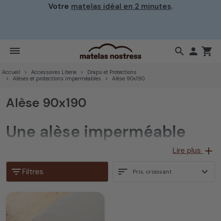
Votre
matelas idéal en 2 minutes
.
search

shopping_cart
Accueil
Accessoires Literie
Draps et Protections
Alèses et protections imperméables
Alèse 90x190
Alèse 90x190
Une alèse imperméable
90x190 de grande qualité
add
Lire plus
filter_list
sort
expand_more
Filtres
Prix, croissant
Elle vous apportera une garantie de protection optimale
de votre matelas grâce à son enduction 100 %
polyuréthane ultra respirante qui laisse échapper
l'humidité du corps tout en offrant une imperméabilité
totale.