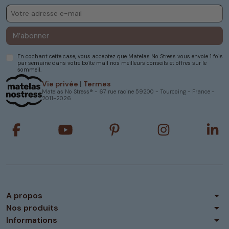
M’abonner
En cochant cette case, vous acceptez que Matelas No Stress vous envoie 1 fois
par semaine dans votre boîte mail nos meilleurs conseils et offres sur le
sommeil.
Vie privée
|
Termes
Matelas No Stress® - 67 rue racine 59200 - Tourcoing - France -
2011-2026
arrow_drop_down
A propos
arrow_drop_down
Nos produits
arrow_drop_down
Informations