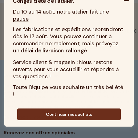
Congés d'été de l'atelier.
Du 10 au 14 août, notre atelier fait une
pause
.
Les fabrications et expéditions reprendront
FABRICANT FRANÇAIS
+12 000 CLIENTS HEUREUX
dès le 17 août. Vous pouvez continuer à
En savoir plus
En savoir plus
commander normalement, mais prévoyez
un
délai de livraison rallongé
.
Service client & magasin : Nous restons
ouverts pour vous accueillir et répondre à
Une histoire de famille.
vos questions !
Depuis 4 générations, nous fabriquons des matelas aussi
Toute l'équipe vous souhaite un très bel été
durables qu’agréables dans notre atelier familial du nord de la
!
France. Nos matières sont naturelles, notre savoir-faire est
français et notre priorité est votre sommeil. Notre mission est
simple : vous permettre de dormir tranquille.
Continuer mes achats
Découvrez qui nous sommes
Recevez nos offres spéciales