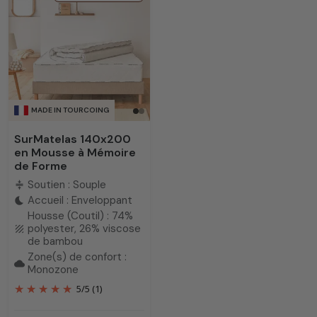
confectionnés entièrement
par nos soins, qui vous
apporteront toute
satisfaction.
MADE IN TOURCOING
SurMatelas 140x200
en Mousse à Mémoire
de Forme
Soutien : Souple
compress
Accueil : Enveloppant
bedtime
Housse (Coutil) : 74%
polyester, 26% viscose
texture
de bambou
Zone(s) de confort :
cloud
Monozone
5
/
5
(1)