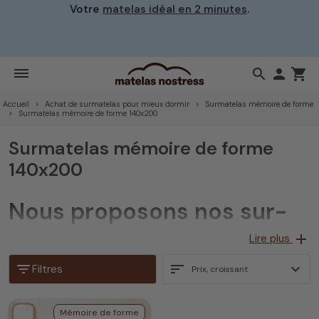
Votre
matelas idéal en 2 minutes
.
search

shopping_cart
Accueil
Achat de surmatelas pour mieux dormir
Surmatelas mémoire de forme
Surmatelas mémoire de forme 140x200
Surmatelas mémoire de forme
140x200
Nous proposons nos sur-
matelas 140x200 à
add
Lire plus
mémoire de forme finition
filter_list
sort
expand_more
Filtres
Prix, croissant
en housse bambou
Mémoire de forme