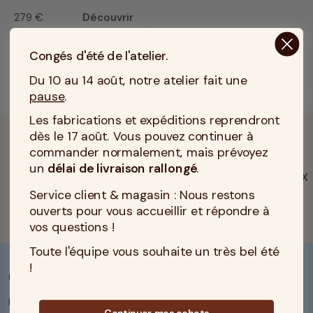
279 €
Découvrir
Prix
Congés d'été de l'atelier.
Affichage 1-1 de 1 article(s)
Du 10 au 14 août, notre atelier fait une
pause
.
Les fabrications et expéditions reprendront
dès le 17 août. Vous pouvez continuer à
commander normalement, mais prévoyez
un
délai de livraison rallongé
.
FABRICANT FRANÇAIS
+12 000 CLIENTS HEUREUX
Service client & magasin : Nous restons
En savoir plus
En savoir plus
ouverts pour vous accueillir et répondre à
vos questions !
Toute l'équipe vous souhaite un très bel été
!
Une histoire de famille.
Depuis 4 générations, nous fabriquons des matelas aussi
Continuer mes achats