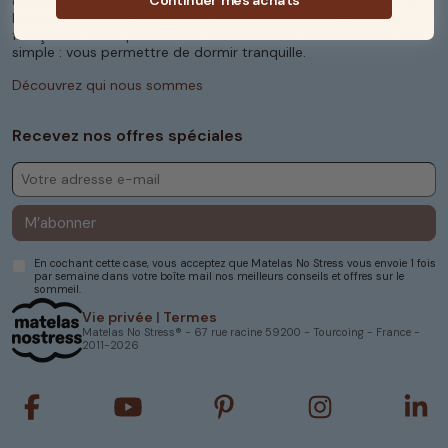
durables qu’agréables dans notre atelier familial du nord de la
France. Nos matières sont naturelles, notre savoir-faire est
français et notre priorité est votre sommeil. Notre mission est
simple : vous permettre de dormir tranquille.
Découvrez qui nous sommes
Recevez nos offres spéciales
M’abonner
En cochant cette case, vous acceptez que Matelas No Stress vous envoie 1 fois
par semaine dans votre boîte mail nos meilleurs conseils et offres sur le
sommeil.
Vie privée
|
Termes
Matelas No Stress® - 67 rue racine 59200 - Tourcoing - France -
2011-2026