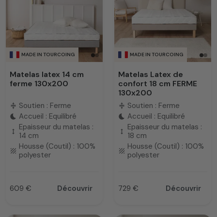
MADE IN TOURCOING
MADE IN TOURCOING
Matelas latex 14 cm
Matelas Latex de
ferme 130x200
confort 18 cm FERME
130x200
Soutien : Ferme
Soutien : Ferme
compress
compress
Accueil : Equilibré
Accueil : Equilibré
bedtime
bedtime
Epaisseur du matelas :
Epaisseur du matelas :
height
height
14 cm
18 cm
Housse (Coutil) : 100%
Housse (Coutil) : 100%
texture
texture
polyester
polyester
609 €
Découvrir
729 €
Découvrir
Prix
Prix