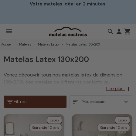
Votre
matelas idéal en 2 minutes
.
search

shopping_cart
Accueil
Matelas
Matelas Latex
Matelas Latex 130x200
Matelas Latex 130x200
Venez découvrir tous nos matelas latex de dimension
130x200, des matelas de différents conforts qui
add
Lire plus
s’adaptent parfaitement à votre morphologie.
filter_list
sort
expand_more
Filtres
Prix, croissant
Latex
Latex
Garantie 10 ans
Garantie 10 ans