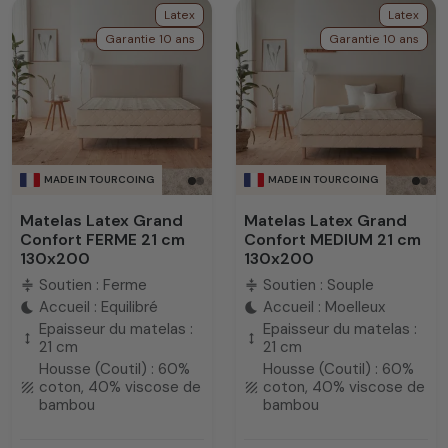
Latex
Latex
Garantie 10 ans
Garantie 10 ans
MADE IN TOURCOING
MADE IN TOURCOING
Matelas Latex Grand
Matelas Latex Grand
Confort FERME 21 cm
Confort MEDIUM 21 cm
130x200
130x200
Soutien : Ferme
Soutien : Souple
compress
compress
Accueil : Equilibré
Accueil : Moelleux
bedtime
bedtime
Epaisseur du matelas :
Epaisseur du matelas :
height
height
21 cm
21 cm
Housse (Coutil) : 60%
Housse (Coutil) : 60%
coton, 40% viscose de
coton, 40% viscose de
texture
texture
bambou
bambou