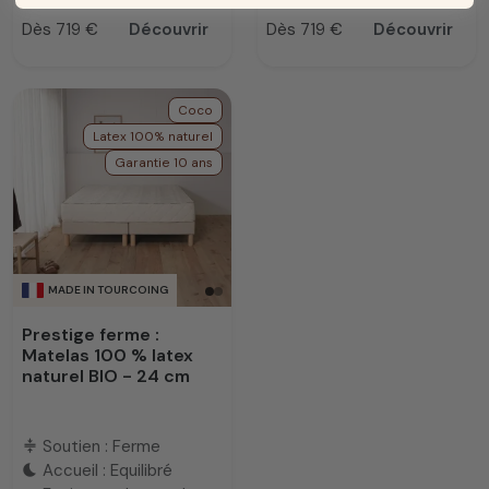
Dès 719 €
Découvrir
Dès 719 €
Découvrir
Prix
Prix
Coco
Latex 100% naturel
Garantie 10 ans
MADE IN TOURCOING
Prestige ferme :
Matelas 100 % latex
naturel BIO - 24 cm
Soutien : Ferme
compress
Accueil : Equilibré
bedtime