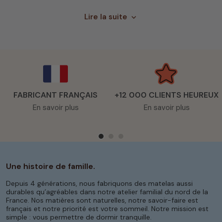
parfaitement à la morphologie de votre corps,
Lire la suite
expand_more
offrant ainsi un soutien souple et homogène.
Naturellement hypoallergénique, anti-acarien et
sans traitements chimiques, il assure un
environnement de sommeil sain et apaisant,
idéal pour les peaux sensibles et les dormeurs
exigeants.
FABRICANT FRANÇAIS
Le confort selon vos
+12 000 CLIENTS HEUREUX
En savoir plus
En savoir plus
envies
Chaque dormeur a ses préférences. C’est
pourquoi nos
matelas latex bio
existent en
plusieurs niveaux de fermeté, du plus souple au
plus ferme, afin de répondre à vos besoins de
Une histoire de famille.
maintien et à vos habitudes de sommeil. Que
vous dormiez sur le dos, le côté ou le ventre, le
Depuis 4 générations, nous fabriquons des matelas aussi
durables qu’agréables dans notre atelier familial du nord de la
latex épouse vos mouvements tout en
France. Nos matières sont naturelles, notre savoir-faire est
maintenant la colonne vertébrale dans une
français et notre priorité est votre sommeil. Notre mission est
position idéale. Nos modèles s’adaptent à
simple : vous permettre de dormir tranquille.