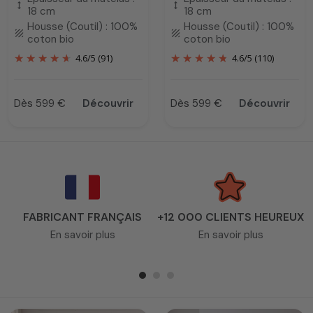
height
height
18 cm
18 cm
Housse (Coutil) : 100%
Housse (Coutil) : 100%
texture
texture
coton bio
coton bio
4.6
/
5
(91)
4.6
/
5
(110)
Dès 599 €
Découvrir
Dès 599 €
Découvrir
Prix
Prix
FABRICANT FRANÇAIS
+12 000 CLIENTS HEUREUX
En savoir plus
En savoir plus