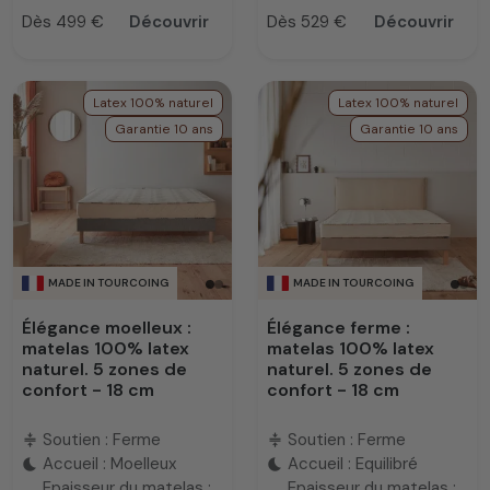
Dès 499 €
Découvrir
Dès 529 €
Découvrir
Prix
Prix
Latex 100% naturel
Latex 100% naturel
Garantie 10 ans
Garantie 10 ans
MADE IN TOURCOING
MADE IN TOURCOING
Élégance moelleux :
Élégance ferme :
matelas 100% latex
matelas 100% latex
naturel. 5 zones de
naturel. 5 zones de
confort - 18 cm
confort - 18 cm
Soutien : Ferme
Soutien : Ferme
compress
compress
Accueil : Moelleux
Accueil : Equilibré
bedtime
bedtime
Epaisseur du matelas :
Epaisseur du matelas :