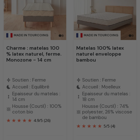
literie haut de gamme made in France.
MADE IN TOURCOING
MADE IN TOURCOING
Charme : matelas 100
Matelas 100% latex
% latex naturel, ferme.
naturel enveloppe
Monozone - 14 cm
bambou
Soutien : Ferme
Soutien : Ferme
compress
compress
Accueil : Equilibré
Accueil : Moelleux
bedtime
bedtime
Epaisseur du matelas :
Epaisseur du matelas :
height
height
14 cm
18 cm
Housse (Coutil) : 100%
Housse (Coutil) : 74%
texture
coton bio
polyester, 26% viscose
texture
de bambou
4.9
/
5
(26)
5
/
5
(4)