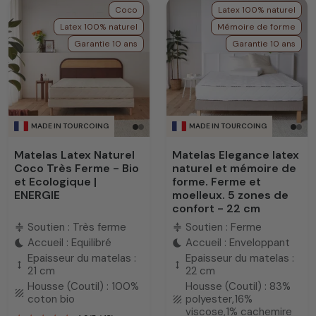
Coco
Latex 100% naturel
Latex 100% naturel
Mémoire de forme
Garantie 10 ans
Garantie 10 ans
MADE IN TOURCOING
MADE IN TOURCOING
Matelas Latex Naturel
Matelas Elegance latex
Coco Très Ferme - Bio
naturel et mémoire de
et Ecologique |
forme. Ferme et
ENERGIE
moelleux. 5 zones de
confort - 22 cm
Soutien : Très ferme
Soutien : Ferme
compress
compress
Accueil : Equilibré
Accueil : Enveloppant
bedtime
bedtime
Epaisseur du matelas :
Epaisseur du matelas :
height
height
21 cm
22 cm
Housse (Coutil) : 100%
Housse (Coutil) : 83%
texture
coton bio
polyester,16%
texture
viscose,1% cachemire