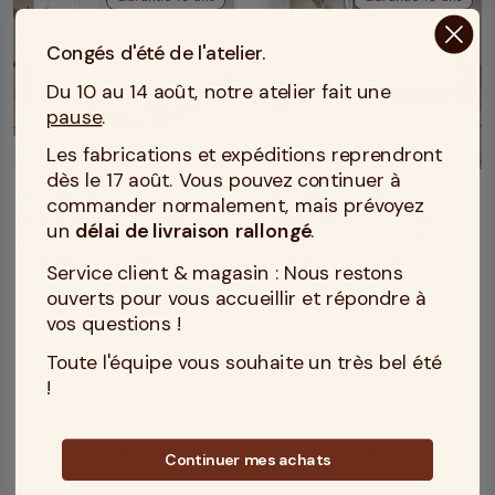
Congés d'été de l'atelier.
Du 10 au 14 août, notre atelier fait une
pause
.
Les fabrications et expéditions reprendront
MADE IN TOURCOING
MADE IN TOURCOING
dès le 17 août. Vous pouvez continuer à
Privilège ferme :
Privilège moelleux :
commander normalement, mais prévoyez
matelas 100% latex
matelas 100% latex
un
délai de livraison rallongé
.
naturel. 7 zones de
naturel. 7 zones de
confort - 21 cm
confort - 21 cm
Service client & magasin : Nous restons
ouverts pour vous accueillir et répondre à
Soutien : Ferme
Soutien : Ferme
compress
compress
vos questions !
Accueil : Equilibré
Accueil : Moelleux
bedtime
bedtime
Epaisseur du matelas :
Epaisseur du matelas :
Toute l'équipe vous souhaite un très bel été
height
height
21 cm
21 cm
!
Housse (Coutil) : 100%
Housse (Coutil) : 100%
texture
texture
coton bio
coton bio
4.6
/
5
(101)
4.8
/
5
(44)
Continuer mes achats