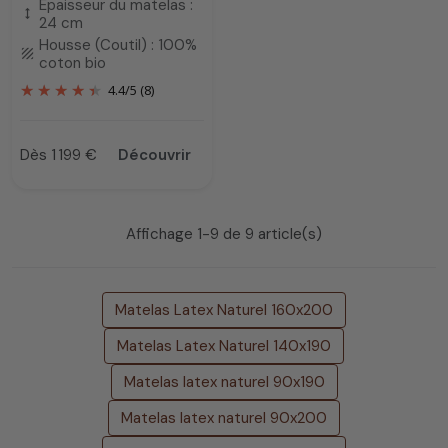
Epaisseur du matelas :
height
24 cm
Housse (Coutil) : 100%
texture
coton bio
4.4
/
5
(8)
Dès 1 199 €
Découvrir
Prix
Affichage 1-9 de 9 article(s)
Matelas Latex Naturel 160x200
Matelas Latex Naturel 140x190
Matelas latex naturel 90x190
Matelas latex naturel 90x200