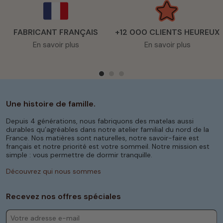
Comment bien choisir le matelas en
mousse de votre camping-car ?
FABRICANT FRANÇAIS
+12 000 CLIENTS HEUREUX
Vous l'aurez compris, la qualité du matelas de
En savoir plus
En savoir plus
votre camping-car est primordiale. Néanmoins, ce
matelas doit également être
adapté à votre
corpulence
, ainsi qu'à vos
préférences en
termes de confort
. Pour bien choisir un matelas
en mousse pour camping-car, deux éléments
majeurs sont à prendre en compte : les besoins de
votre morphologie et la fermeté du matelas.
Une histoire de famille.
Ainsi, dans notre gamme de matelas en mousse
Depuis 4 générations, nous fabriquons des matelas aussi
pour camping-car vous aurez le choix entre divers
durables qu’agréables dans notre atelier familial du nord de la
modèles. Pour les personnes à forte corpulence, il
France. Nos matières sont naturelles, notre savoir-faire est
est conseillé de choisir un matelas
ferme
,
voire
français et notre priorité est votre sommeil. Notre mission est
très ferme
. Si vous souffrez de lombalgie ou si
simple : vous permettre de dormir tranquille.
votre corps demande d'autres besoins
spécifiques, un matelas à la
technologie de
Découvrez qui nous sommes
mémoire de forme
est fortement recommandé.
Recevez nos offres spéciales
Tous nos modèles de matelas en mousse
pour camping-car