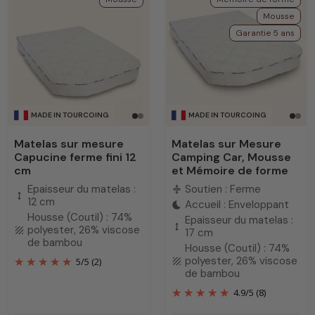
Mousse
Garantie 5 ans
MADE IN TOURCOING
MADE IN TOURCOING
Matelas sur mesure
Matelas sur Mesure
Capucine ferme fini 12
Camping Car, Mousse
cm
et Mémoire de forme
Epaisseur du matelas :
Soutien : Ferme
compress
height
12 cm
Accueil : Enveloppant
bedtime
Housse (Coutil) : 74%
Epaisseur du matelas :
height
polyester, 26% viscose
texture
17 cm
de bambou
Housse (Coutil) : 74%
polyester, 26% viscose
5
/
5
(2)
texture
de bambou
4.9
/
5
(8)