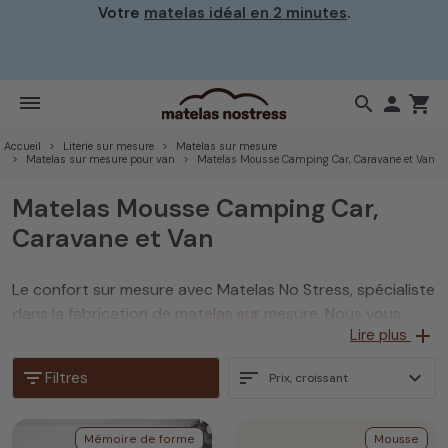
Votre
matelas idéal en 2 minutes
.
search

shopping_cart
Accueil
Literie sur mesure
Matelas sur mesure
Matelas sur mesure pour van
Matelas Mousse Camping Car, Caravane et Van
Matelas Mousse Camping Car,
Caravane et Van
Le confort sur mesure avec Matelas No Stress, spécialiste
dans la fabrication de
matelas sur mesure
. Nous vous
add
Lire plus
proposons une gamme de matelas couchette sur mesure
en mousse de grande qualité, idéal pour un
matelas
filter_list
sort
expand_more
Filtres
Prix, croissant
camping-car, caravane et camion
durable.
Mémoire de forme
Mousse