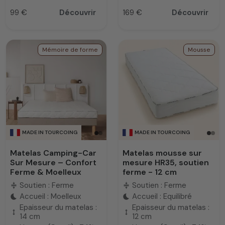
99 €
Découvrir
169 €
Découvrir
Prix
Prix
Mémoire de forme
Mousse
MADE IN TOURCOING
MADE IN TOURCOING
Matelas Camping-Car
Matelas mousse sur
Sur Mesure – Confort
mesure HR35, soutien
Ferme & Moelleux
ferme - 12 cm
Soutien : Ferme
Soutien : Ferme
compress
compress
Accueil : Moelleux
Accueil : Equilibré
bedtime
bedtime
Epaisseur du matelas :
Epaisseur du matelas :
height
height
14 cm
12 cm