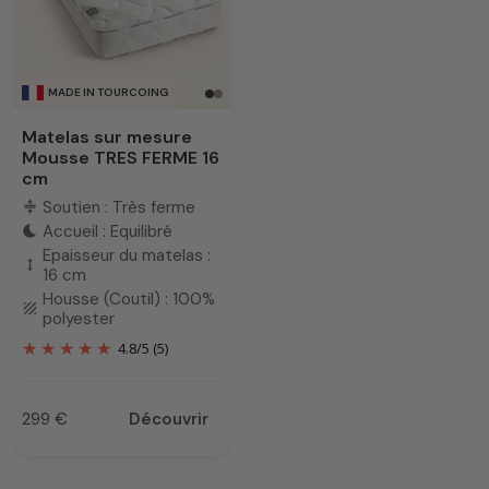
MADE IN TOURCOING
Matelas sur mesure
Mousse TRES FERME 16
cm
Soutien : Très ferme
compress
Accueil : Equilibré
bedtime
Epaisseur du matelas :
height
16 cm
Housse (Coutil) : 100%
texture
polyester
4.8
/
5
(5)
299 €
Découvrir
Prix