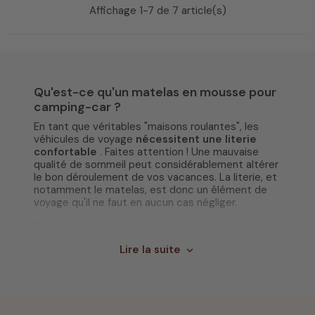
Affichage 1-7 de 7 article(s)
Qu'est-ce qu'un matelas en mousse pour
camping-car ?
En tant que véritables "maisons roulantes", les
véhicules de voyage
nécessitent une literie
confortable
. Faites attention ! Une mauvaise
qualité de sommeil peut considérablement altérer
le bon déroulement de vos vacances. La literie, et
notamment le matelas, est donc un élément de
voyage qu'il ne faut en aucun cas négliger.
Pour répondre à la demande croissante, notre site
propose un grand choix de
matelas sur mesure
.
Lire la suite
expand_more
Des modèles de matelas en mousse sur mesure
spécialement conçus pour les véhicules de
voyage. Camping-car, caravane, van ou fourgon
aménagé, nos matelas vous garantissent un
confort optimal pour vos nuits de bivouac
.