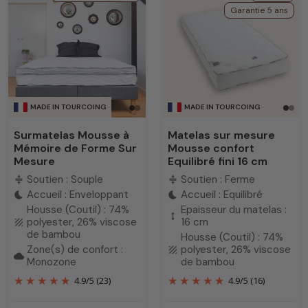
Garantie 5 ans
MADE IN TOURCOING
MADE IN TOURCOING
Surmatelas Mousse à
Matelas sur mesure
Mémoire de Forme Sur
Mousse confort
Mesure
Equilibré fini 16 cm
Soutien : Souple
Soutien : Ferme
compress
compress
Accueil : Enveloppant
Accueil : Equilibré
bedtime
bedtime
Housse (Coutil) : 74%
Epaisseur du matelas :
height
polyester, 26% viscose
16 cm
texture
de bambou
Housse (Coutil) : 74%
Zone(s) de confort :
polyester, 26% viscose
texture
cloud
Monozone
de bambou
4.9
/
5
(23)
4.9
/
5
(16)