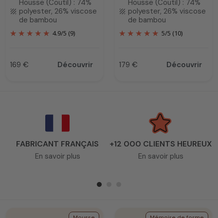
Housse (Coutil) : 74%
Housse (Coutil) : 74%
polyester, 26% viscose
polyester, 26% viscose
texture
texture
de bambou
de bambou
4.9
/
5
(9)
5
/
5
(10)
169 €
Découvrir
179 €
Découvrir
Prix
Prix
FABRICANT FRANÇAIS
+12 000 CLIENTS HEUREUX
En savoir plus
En savoir plus
Mousse
Mémoire de forme