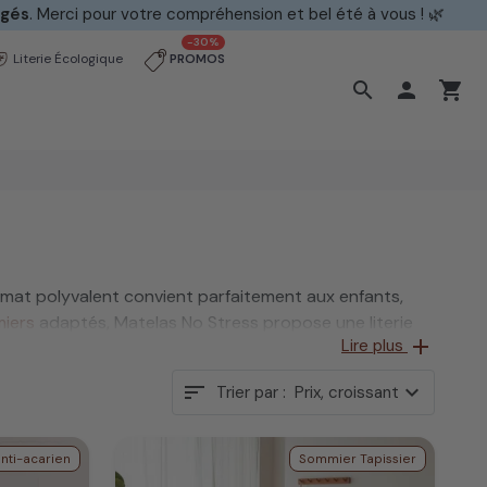
ngés
. Merci pour votre compréhension et bel été à vous ! 🌿
-30%
Literie Écologique
PROMOS
search

shopping_cart
mat polyvalent convient parfaitement aux enfants,
iers
adaptés, Matelas No Stress propose une literie
add
Lire plus
sort
expand_more
Trier par :
Prix, croissant
anti-acarien
Sommier Tapissier