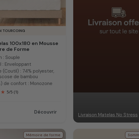
IN TOURCOING
elas 100x180 en Mousse
re de Forme
n : Souple
l : Enveloppant
 (Coutil) : 74% polyester,
iscose de bambou
) de confort : Monozone
5
/
5
(1)
Découvrir
Livraison Matelas No Stress
Mémoire de forme
Sommi