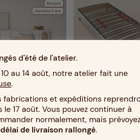
Mousse
Garantie 5 ans
gés d'été de l'atelier.
10 au 14 août, notre atelier fait une
IN TOURCOING
MADE IN TOURCOING
use
.
 moelleux soutien
sommier à lattes 100x18
ré 100X180
 fabrications et expéditions reprendr
n : Ferme
Epaisseur du sommier : 1
layers
 le 17 août. Vous pouvez continuer à
l : Moelleux
Montage : Monté
build
mmander normalement, mais prévoye
eur du matelas : 14 cm
Vendu avec pieds : Avec 
king_bed
 (Coutil) : 74% polyester,
n
délai de livraison rallongé
.
iscose de bambou