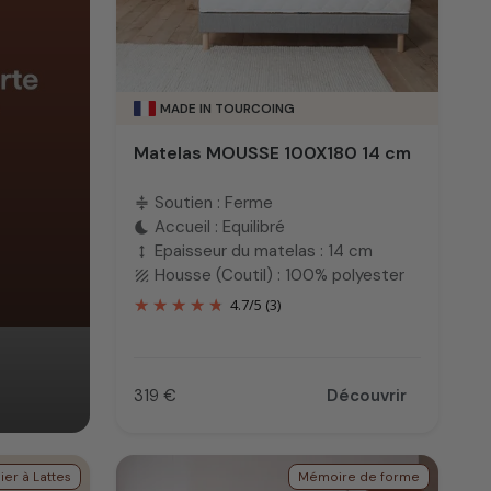
MADE IN TOURCOING
Matelas MOUSSE 100X180 14 cm
Soutien : Ferme
compress
Accueil : Equilibré
bedtime
Epaisseur du matelas : 14 cm
height
Housse (Coutil) : 100% polyester
texture
4.7
/
5
(3)
319 €
Découvrir
Prix
er à Lattes
Mémoire de forme