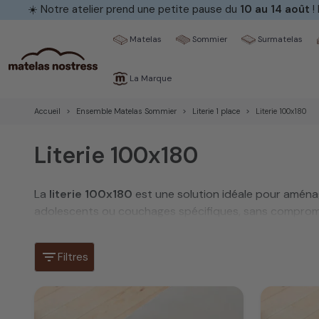
☀️ Notre atelier prend une petite pause du
10 au 14 août
!
Matelas
Sommier
Surmatelas
La Marque
Accueil
Ensemble Matelas Sommier
Literie 1 place
Literie 100x180
Literie 100x180
La
literie 100x180
est une solution idéale pour aména
adolescents ou couchages spécifiques, sans compromis
fiable, durable et pensée pour un usage quotidien.
filter_list
Filtres