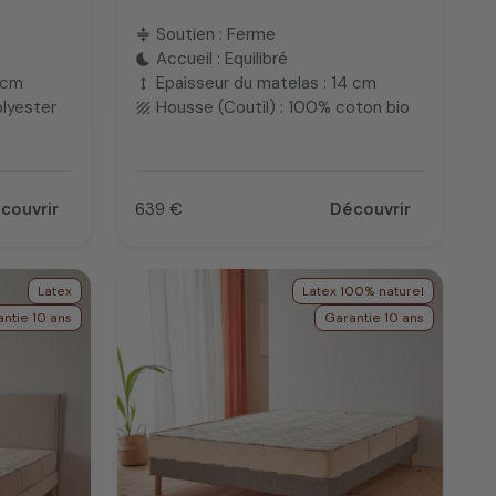
Soutien : Ferme
compress
Accueil : Equilibré
bedtime
 cm
Epaisseur du matelas : 14 cm
height
olyester
Housse (Coutil) : 100% coton bio
texture
couvrir
639 €
Découvrir
Prix
Latex
Latex 100% naturel
ntie 10 ans
Garantie 10 ans