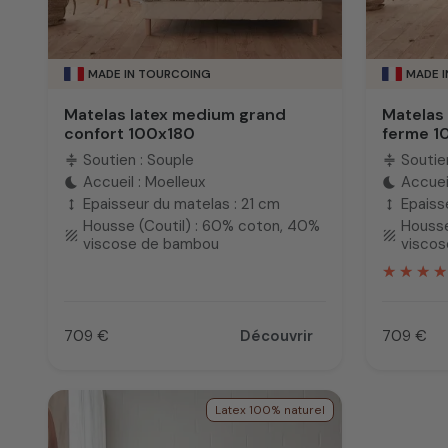
MADE IN TOURCOING
MADE 
Matelas latex medium grand
Matelas
confort 100x180
ferme 1
Soutien : Souple
Soutie
compress
compress
Accueil : Moelleux
Accueil
bedtime
bedtime
Epaisseur du matelas : 21 cm
Epaiss
height
height
Housse (Coutil) : 60% coton, 40%
Housse
texture
texture
viscose de bambou
visco
709 €
Découvrir
709 €
Prix
Prix
Latex 100% naturel