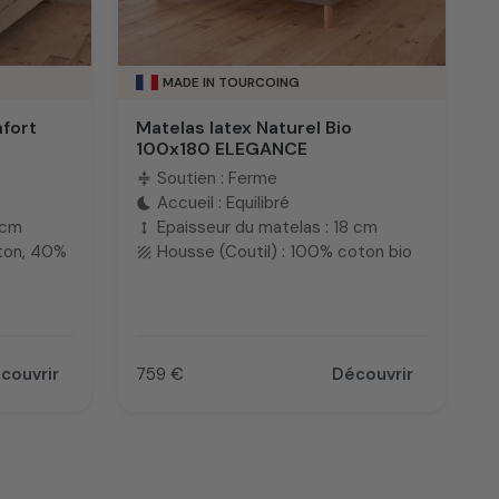
MADE IN TOURCOING
fort
Matelas latex Naturel Bio
100x180 ELEGANCE
Soutien : Ferme
compress
Accueil : Equilibré
bedtime
 cm
Epaisseur du matelas : 18 cm
height
oton, 40%
Housse (Coutil) : 100% coton bio
texture
couvrir
759 €
Découvrir
Prix