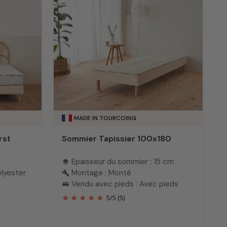
MADE IN TOURCOING
rst
Sommier Tapissier 100x180
Epaisseur du sommier : 15 cm
layers
olyester
Montage : Monté
build
Vendu avec pieds : Avec pieds
king_bed
5
/
5
(5)