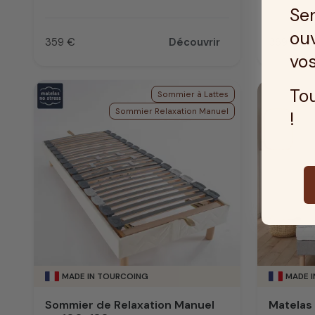
Ser
ouv
359 €
Découvrir
369 €
Prix
Prix
vos
Tou
Sommier à Lattes
Sommier Relaxation Manuel
!
MADE IN TOURCOING
MADE 
Sommier de Relaxation Manuel
Matelas