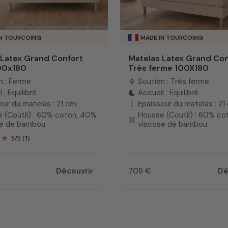
IN TOURCOING
MADE IN TOURCOING
 Latex Grand Confort
Matelas Latex Grand Con
00x180
Très ferme 100X180
n : Ferme
Soutien : Très ferme
compress
 : Equilibré
Accueil : Equilibré
bedtime
eur du matelas : 21 cm
Epaisseur du matelas : 21
height
 (Coutil) : 60% coton, 40%
Housse (Coutil) : 60% c
texture
se de bambou
viscose de bambou
5
/
5
(1)
Découvrir
709 €
Dé
Prix