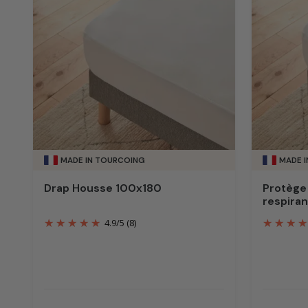
MADE IN TOURCOING
MADE 
Drap Housse 100x180
Protège 
respira
4.9
/
5
(8)