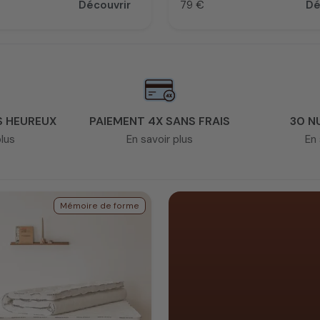
Découvrir
79 €
Dé
Prix
S HEUREUX
PAIEMENT 4X SANS FRAIS
30 N
plus
En savoir plus
En 
Mémoire de forme