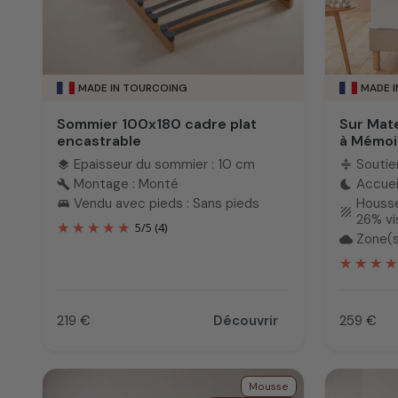
MADE IN TOURCOING
MADE 
Sommier 100x180 cadre plat
Sur Mat
encastrable
à Mémoi
Epaisseur du sommier : 10 cm
Soutie
layers
compress
Montage : Monté
Accuei
build
bedtime
Vendu avec pieds : Sans pieds
Housse
king_bed
texture
26% v
5
/
5
(4)
Zone(s
cloud
219 €
Découvrir
259 €
Prix
Prix
Mousse