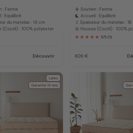
n : Ferme
Soutien : Ferme
compress
 : Equilibré
Accueil : Equilibré
bedtime
eur du matelas : 14 cm
Epaisseur du matelas : 18
height
 (Coutil) : 100% polyester
Housse (Coutil) : 100% p
texture
5
/
5
(1)
Découvrir
609 €
Dé
Prix
Latex
Garantie 10 ans
Gara