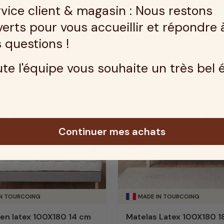
vice client & magasin : Nous restons
erts pour vous accueillir et répondre 
Découvrir
379 €
Dé
Prix
 questions !
te l'équipe vous souhaite un très bel 
Latex
Garantie 10 ans
Gara
Continuer mes achats
IN TOURCOING
MADE IN TOURCOING
 en latex 100X180 14 cm
Matelas Latex 100X180 1