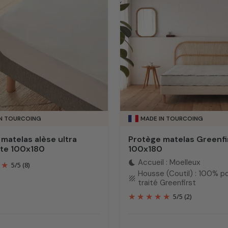
IN TOURCOING
MADE IN TOURCOING
matelas alèse ultra
Protège matelas Greenfi
nte 100x180
100x180
Accueil : Moelleux
bedtime
5
/
5
(8)
Housse (Coutil) : 100% p
texture
traité Greenfirst
5
/
5
(2)