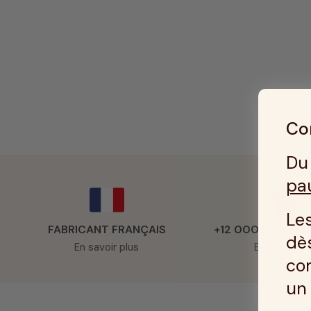
Con
Du 
pa
Les
FABRICANT FRANÇAIS
+12 000 CLIENTS
dès
En savoir plus
En savoir pl
co
u