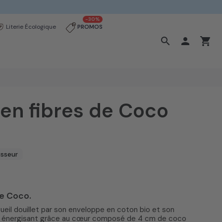
-30%
Literie Écologique
PROMOS
search

shopping_cart
 en fibres de Coco
isseur
de Coco.
)
eil douillet par son enveloppe en coton bio et son
ien énergisant grâce au cœur composé de 4 cm de coco