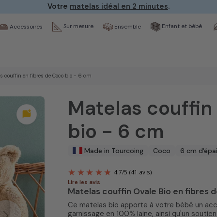
Votre
matelas idéal en 2 minutes
.
Sur mesure
Enfant et bébé
Ensemble
Accessoires
s couffin en fibres de Coco bio - 6 cm
Matelas couffin
mark_chat_unread
bio - 6 cm
Made in Tourcoing
Coco
6 cm d'épa
Lire les avis
Matelas couffin Ovale Bio en fibres 
4.7
/
5
(41 avis
Ce matelas bio apporte à votre bébé un accu
garnissage en 100% laine, ainsi qu'un sout