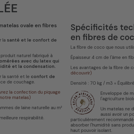
LÉE
Spécificités te
matelas ovale en fibres
en fibres de coc
 la
santé et le confort de
La fibre de coco que nous util
produit naturel fabriqué à
Épaisseur 4 cm de l'âme en fib
omérées avec du latex qui
idité et la condensation.
Les avantages de la fibre de 
découvrir)
 la santé et le
confort de
ace de couchage.
Densité : 70 kg / m3 = Équilibré
rez la confection du piquage
Enveloppe de ma
 notre matelas)
l'agriculture bi
rammes de laine naturelle au m²
Un matelas ne d
aussi avoir un po
illeure respirabilité.
particulièrement recommandée.
absorber l'humidité sans produ
haut pouvoir isolant.