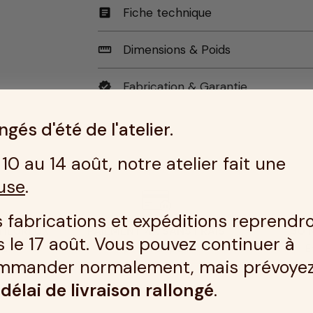
Fiche technique
article
Dimensions & Poids
straighten
Fabrication & Garantie
verified
gés d'été de l'atelier.
10 au 14 août, notre atelier fait une
use
.
 fabrications et expéditions reprendr
 HEUREUX
PAIEMENT 4X SANS FRAIS
30 
 le 17 août. Vous pouvez continuer à
us
En savoir plus
E
mmander normalement, mais prévoye
n
délai de livraison rallongé
.