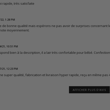
i rapide, très satisfaite
/22, 1:28 PM
 de bonne qualité mais espérons ne pas avoir de surprises concernant les
e note moyennement.
4/21, 10:51 PM
pond bien à la description, il a lair très confortable pour bébé. Confection 
7/21, 12:23 PM
une super qualité, fabrication et livraison hyper rapide, reçu en même pas
AFFICHER PLUS D'AVIS