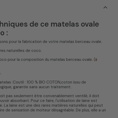
chniques de ce matelas ovale
o :
isons pour la fabrication de votre matelas berceau ovale.
res naturelles de coco.
coco pour la composition du matelas berceau ovale.
(à
.
telas :Coutil : 100 % BIO COTON,coton issu de
ologique, garantie sans aucun traitement.
oit pas seulement être convenablement ventilé, il doit
uvoir absorbant. Pour ce faire, l'utilisation de laine est
 La laine est une des rares matières naturelles qui peut
ire de sensation de moiteur désagréable. De plus, elle a un