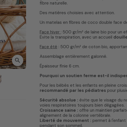
Next
fibre naturelle.
Des matières choisies avec attention.
Un matelas en fibres de coco double face 
Face hiver
: 500 gr/m² de laine bio pour un e
Evite la transpiration, avec un accueil
douill
Face été
: 500 gr/m² de coton bio, apporta
Assemblage entièrement galonné.
search
Épaisseur finie 6 cm.
Pourquoi un soutien ferme est-il indispe
Pour les bébés et les enfants en pleine cr
recommandé par les pédiatres
pour plusie
Sécurité absolue :
évite que le visage du n
voies respiratoires toujours bien dégagées.
Croissance saine :
offre un maintien parfa
alignement de la colonne vertébrale.
Liberté de mouvement :
permet à l'enfant
pendant son sommeil.