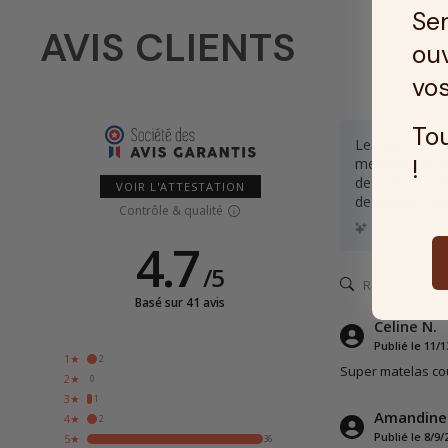
Ser
AVIS CLIENTS
ouv
vos
Tou
Les avis des c
!
mentionnée, av
des bébés. De 
VOIR L'ATTESTATION
de quatre jour
Contrôle & qualité
Résumé des avi
4.7
/
5
Basé sur 41 avis
Celine N.
Publié le 11/1
1★
2
Super matelas cou
2★
0
3★
1
Amandine
4★
2
Publié le 8/9/
5★
36