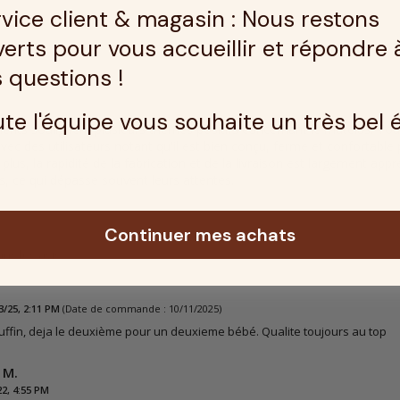
vice client & magasin : Nous restons
erts pour vous accueillir et répondre 
 questions !
te l'équipe vous souhaite un très bel 
lients soulignent plusieurs thèmes positifs concernant le matelas. To
ec des utilisateurs notant qu'il est bien conçu, ferme et confortable
plus, la rapidité de la fabrication et de la livraison est largement a
s, ce qui dépasse souvent leurs attentes.
s clients généré par l'intelligence artificielle
Continuer mes achats
3/25, 2:11 PM
(Date de commande : 10/11/2025)
ffin, deja le deuxième pour un deuxieme bébé. Qualite toujours au top
 M.
22, 4:55 PM