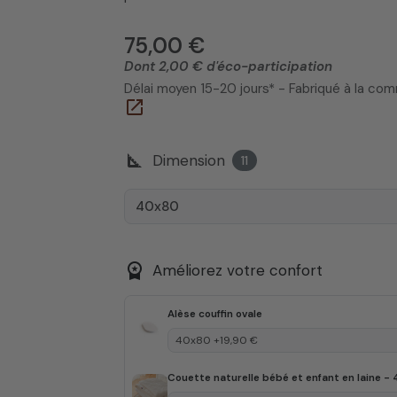
75,00 €
Dont 2,00 € d'éco-participation
Délai moyen 15-20 jours* - Fabriqué à la c
open_in_new
square_foot
Dimension
11
40x80
workspace_premium
Améliorez votre confort
Alèse couffin ovale