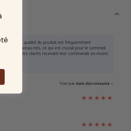
à
été
ut d'abord, la qualité du produit est fréquemment
 pour les nouveau-nés, ce qui est crucial pour le sommeil
ppréciée, avec des clients recevant leur commande en moins
Trier par
date décroissante