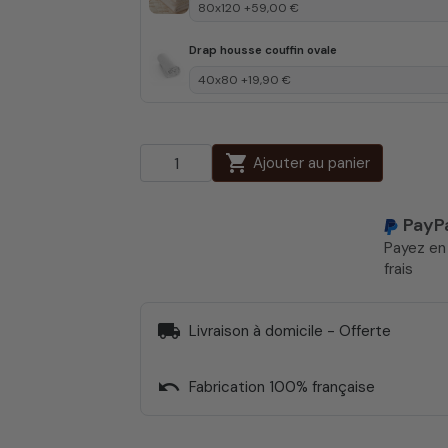
Drap housse couffin ovale
shopping_cart
Ajouter au panier
PayP
Payez e
frais
local_shipping
Livraison à domicile - Offerte
undo
Fabrication 100% française