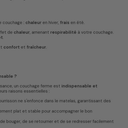
de couchage :
chaleur
en hiver,
frais
en été.
ffet de
chaleur
, amenant
respirabilité
à votre couchage.
et
.
nt
confort
et
fraîcheur
.
nsable ?
oissance, un couchage ferme est
indispensable et
urs raisons essentielles :
ourrisson ne s'enfonce dans le matelas, garantissant des
itement plat et stable pour accompagner le bon
 de bouger, de se retourner et de se redresser facilement