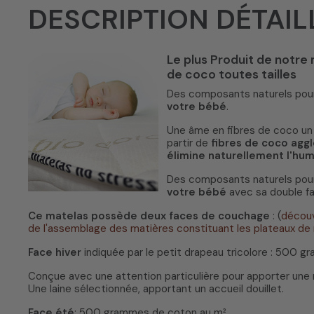
DESCRIPTION DÉTAIL
Le plus Produit de notre 
de coco toutes tailles
Des composants naturels pour
votre bébé
.
Une âme en fibres de coco un 
partir de
fibres de coco aggl
élimine naturellement l'hum
Des composants naturels pour
votre bébé
avec sa double f
Ce matelas possède deux faces de couchage
: (
découv
de l'assemblage des matières constituant les plateaux de
Face hiver
indiquée par le petit drapeau tricolore : 500 g
Conçue avec une attention particulière pour apporter une me
Une laine sélectionnée, apportant un accueil douillet.
Face été
: 500 grammes de coton au m²