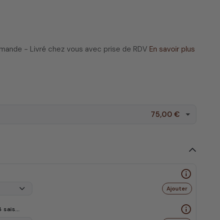
ommande - Livré chez vous avec prise de RDV
En savoir plus
75,00 €
info_outline
Ajouter
info_outline
Couette naturelle bébé et enfant en laine - 4 saisons